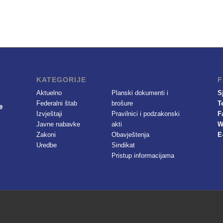
KATEGORIJE
F
Aktuelno
Planski dokumenti i
S
Federalni štab
brošure
T
Izvještaji
Pravilnici i podzakonski
F
Javne nabavke
akti
W
Zakoni
Obavještenja
E
Uredbe
Sindikat
Pristup informacijama