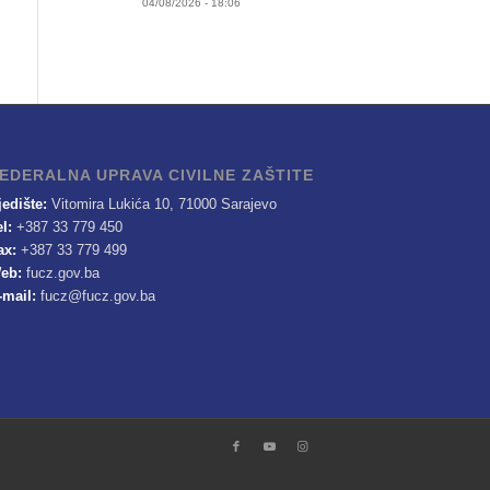
04/08/2026 - 18:06
EDERALNA UPRAVA CIVILNE ZAŠTITE
jedište:
Vitomira Lukića 10, 71000 Sarajevo
el:
+387 33 779 450
ax:
+387 33 779 499
eb:
fucz.gov.ba
-mail:
fucz@fucz.gov.ba