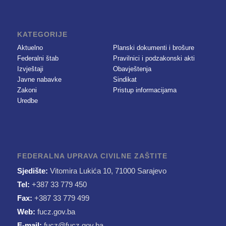
KATEGORIJE
Aktuelno
Planski dokumenti i brošure
Federalni štab
Pravilnici i podzakonski akti
Izvještaji
Obavještenja
Javne nabavke
Sindikat
Zakoni
Pristup informacijama
Uredbe
FEDERALNA UPRAVA CIVILNE ZAŠTITE
Sjedište:
Vitomira Lukića 10, 71000 Sarajevo
Tel:
+387 33 779 450
Fax:
+387 33 779 499
Web:
fucz.gov.ba
E-mail:
fucz@fucz.gov.ba