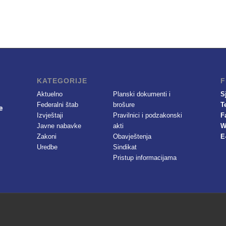
KATEGORIJE
F
Aktuelno
Planski dokumenti i
S
Federalni štab
brošure
T
Izvještaji
Pravilnici i podzakonski
F
Javne nabavke
akti
W
Zakoni
Obavještenja
E
Uredbe
Sindikat
Pristup informacijama