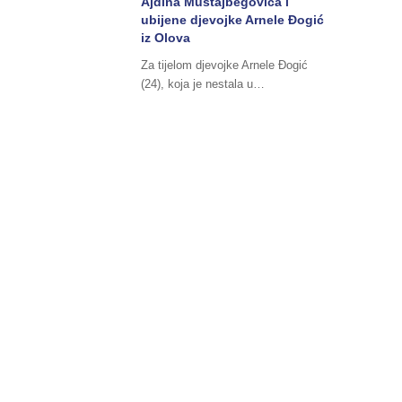
Ajdina Mustajbegovića i
ubijene djevojke Arnele Đogić
iz Olova
Za tijelom djevojke Arnele Đogić
(24), koja je nestala u…