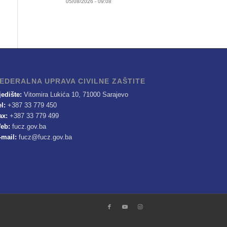
05/08/2026 - 09:08
EDERALNA UPRAVA CIVILNE ZAŠTITE
jedište:
Vitomira Lukića 10, 71000 Sarajevo
el:
+387 33 779 450
ax:
+387 33 779 499
eb:
fucz.gov.ba
-mail:
fucz@fucz.gov.ba