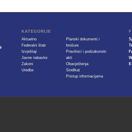
KATEGORIJE
F
Aktuelno
Planski dokumenti i
S
Federalni štab
brošure
T
Izvještaji
Pravilnici i podzakonski
F
Javne nabavke
akti
W
Zakoni
Obavještenja
E
Uredbe
Sindikat
Pristup informacijama