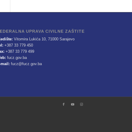
EDERALNA UPRAVA CIVILNE ZAŠTITE
jedište:
Vitomira Lukića 10, 71000 Sarajevo
el:
+387 33 779 450
ax:
+387 33 779 499
eb:
fucz.gov.ba
-mail:
fucz@fucz.gov.ba