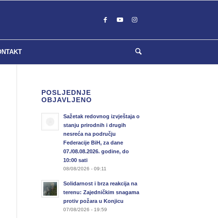
ONTAKT
POSLJEDNJE
OBJAVLJENO
Sažetak redovnog izvještaja o
stanju prirodnih i drugih
nesreća na području
Federacije BiH, za dane
07./08.08.2026. godine, do
10:00 sati
08/08/2026 - 09:11
Solidarnost i brza reakcija na
terenu: Zajedničkim snagama
protiv požara u Konjicu
07/08/2026 - 19:59