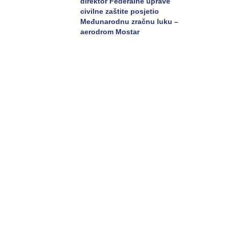
direktor Federalne uprave
civilne zaštite posjetio
Međunarodnu zračnu luku –
aerodrom Mostar