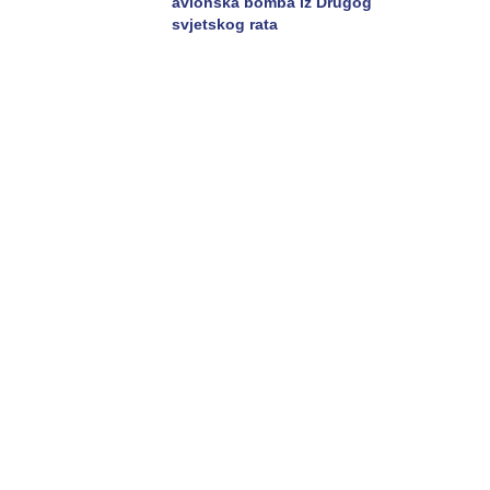
avionska bomba iz Drugog
svjetskog rata