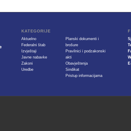
KATEGORIJE
F
Aktuelno
Planski dokumenti i
S
Federalni štab
brošure
T
Izvještaji
Pravilnici i podzakonski
F
Javne nabavke
akti
W
Zakoni
Obavještenja
E
Uredbe
Sindikat
Pristup informacijama