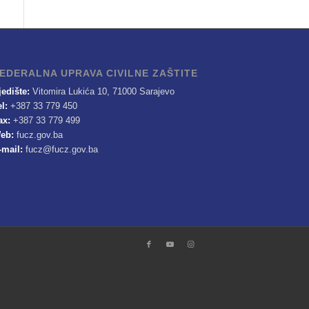
EDERALNA UPRAVA CIVILNE ZAŠTITE
jedište:
Vitomira Lukića 10, 71000 Sarajevo
el:
+387 33 779 450
ax:
+387 33 779 499
eb:
fucz.gov.ba
-mail:
fucz@fucz.gov.ba