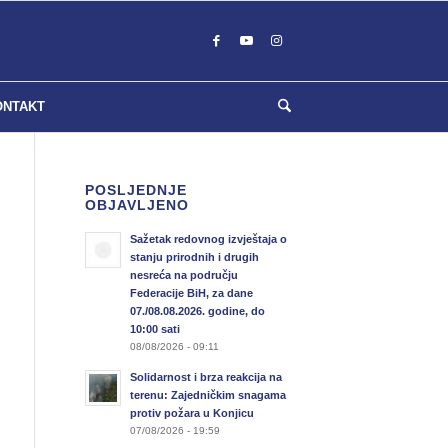
ONTAKT
POSLJEDNJE
OBJAVLJENO
Sažetak redovnog izvještaja o
stanju prirodnih i drugih
nesreća na području
Federacije BiH, za dane
07./08.08.2026. godine, do
10:00 sati
08/08/2026 - 09:11
Solidarnost i brza reakcija na
terenu: Zajedničkim snagama
protiv požara u Konjicu
07/08/2026 - 19:59