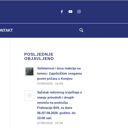
ONTAKT
POSLJEDNJE
OBJAVLJENO
Solidarnost i brza reakcija na
terenu: Zajedničkim snagama
protiv požara u Konjicu
07/08/2026 - 19:59
Sažetak redovnog izvještaja o
stanju prirodnih i drugih
nesreća na području
Federacije BiH, za dane
06./07.08.2026. godine, do
10:00 sati
07/08/2026 - 10:34