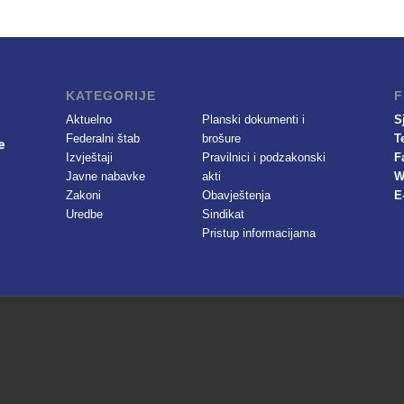
KATEGORIJE
F
Aktuelno
Planski dokumenti i
S
Federalni štab
brošure
T
Izvještaji
Pravilnici i podzakonski
F
Javne nabavke
akti
W
Zakoni
Obavještenja
E
Uredbe
Sindikat
Pristup informacijama