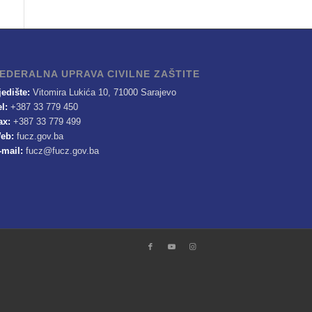
EDERALNA UPRAVA CIVILNE ZAŠTITE
jedište:
Vitomira Lukića 10, 71000 Sarajevo
el:
+387 33 779 450
ax:
+387 33 779 499
eb:
fucz.gov.ba
-mail:
fucz@fucz.gov.ba