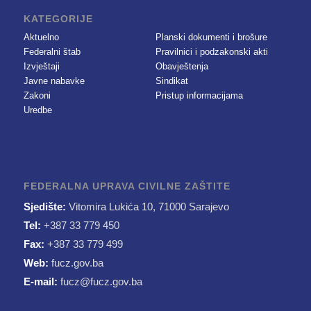
KATEGORIJE
Aktuelno
Planski dokumenti i brošure
Federalni štab
Pravilnici i podzakonski akti
Izvještaji
Obavještenja
Javne nabavke
Sindikat
Zakoni
Pristup informacijama
Uredbe
FEDERALNA UPRAVA CIVILNE ZAŠTITE
Sjedište:
Vitomira Lukića 10, 71000 Sarajevo
Tel:
+387 33 779 450
Fax:
+387 33 779 499
Web:
fucz.gov.ba
E-mail:
fucz@fucz.gov.ba