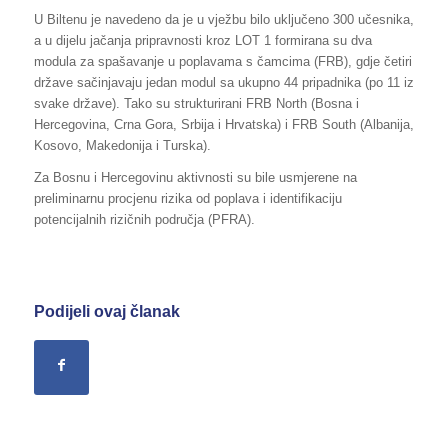
U Biltenu je navedeno da je u vježbu bilo uključeno 300 učesnika,
a u dijelu jačanja pripravnosti kroz LOT 1 formirana su dva
modula za spašavanje u poplavama s čamcima (FRB), gdje četiri
države sačinjavaju jedan modul sa ukupno 44 pripadnika (po 11 iz
svake države). Tako su strukturirani FRB North (Bosna i
Hercegovina, Crna Gora, Srbija i Hrvatska) i FRB South (Albanija,
Kosovo, Makedonija i Turska).
Za Bosnu i Hercegovinu aktivnosti su bile usmjerene na
preliminarnu procjenu rizika od poplava i identifikaciju
potencijalnih rizičnih područja (PFRA).
Podijeli ovaj članak