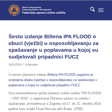
Šesto izdanje Biltena IPA FLOOD o
obuci (vježbi) u osposobljavanju za
spašavanje u poplavama u kojoj su
sudjelovali pripadnici FUCZ
/
10/11/2016
in
Aktuelno
U novom (šestom) izdanju
Biltena IPA FLOOD uspješno je
ocijenjena obuka (vježba) u osposobljavanju za spašavanje u
poplavama u kojoj su sudjelovali pripadnici FUCZ
.
Ova četverodnevna vježba (obuka) civilne zaštite “IPA FLOODS
– CRO 2016”, u organizaciji Državne uprave za zaštitu i
spašavanje, provedena je u Zagrebu od 17. do 21. oktobra 2016.
godine kroz modul Flood Rescue with Boats (FRB).