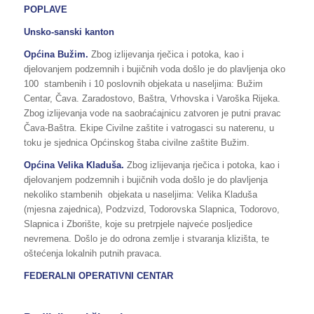
POPLAVE
Unsko-sanski kanton
Općina Bužim.
Zbog izlijevanja rječica i potoka, kao i
djelovanjem podzemnih i bujičnih voda došlo je do plavljenja oko
100 stambenih i 10 poslovnih objekata u naseljima: Bužim
Centar, Čava. Zaradostovo, Baštra, Vrhovska i Varoška Rijeka.
Zbog izlijevanja vode na saobraćajnicu zatvoren je putni pravac
Čava-Baštra. Ekipe Civilne zaštite i vatrogasci su naterenu, u
toku je sjednica Općinskog štaba civilne zaštite Bužim.
Općina Velika Kladuša.
Zbog izlijevanja rječica i potoka, kao i
djelovanjem podzemnih i bujičnih voda došlo je do plavljenja
nekoliko stambenih objekata u naseljima: Velika Kladuša
(mjesna zajednica), Podzvizd, Todorovska Slapnica, Todorovo,
Slapnica i Zborište, koje su pretrpjele najveće posljedice
nevremena. Došlo je do odrona zemlje i stvaranja klizišta, te
oštećenja lokalnih putnih pravaca.
FEDERALNI OPERATIVNI CENTAR