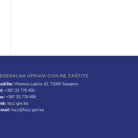
EDERALNA UPRAVA CIVILNE ZAŠTITE
jedište:
Vitomira Lukića 10, 71000 Sarajevo
el:
+387 33 779 450
ax:
+387 33 779 499
eb:
fucz.gov.ba
-mail:
fucz@fucz.gov.ba