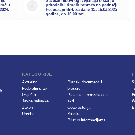
nju
Sažetak redovnog izvještaja o stanju
dručju
prirodnih i drugih nesreća na području
.2024.
Federacije BiH, za dane 15./16.03.2025
godine, do 10:00 sati
KATEGORIJE
F
Aktuelno
Planski dokumenti i
S
Federalni štab
brošure
T
Izvještaji
Pravilnici i podzakonski
F
Javne nabavke
akti
W
Zakoni
Obavještenja
E
Uredbe
Sindikat
Pristup informacijama