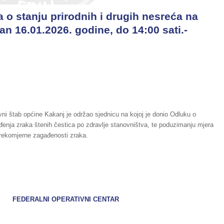
 o stanju prirodnih i drugih nesreća na
n 16.01.2026. godine, do 14:00 sati.-
ni štab općine Kakanj je održao sjednicu na kojoj je donio Odluku o
nja zraka štenih čestica po zdravlje stanovništva, te poduzimanju mjera
prekomjerne zagađenosti zraka.
ATIVNI CENTAR