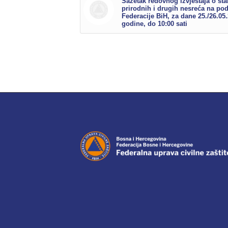
Sažetak redovnog izvještaja o sta
prirodnih i drugih nesreća na po
Federacije BiH, za dane 25./26.05
godine, do 10:00 sati