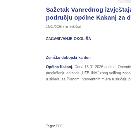
Sažetak Vanrednog izvještaja
području općine Kakanj za da
/
16/01/2026
in
Izvještaji
ZAGAĐIVANJE OKOLIŠA
Zeničko-dobojski kanton
Općina Kakanj.
Dana 16.01.2026.godine, Operativ
proglašenju epizode „UZBUNA“ zbog velikog zagađe
u skladu sa Planom interventnih mjera u slučaju 
FEDERALNI OPER
Tags:
FOC