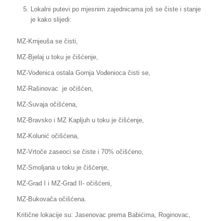
Lokalni putevi po mjesnim zajednicama još se čiste i stanje
je kako slijedi:
MZ-Krnjeuša se čisti,
MZ-Bjelaj u toku je čišćenje,
MZ-Vođenica ostala Gornja Vođenioca čisti se,
MZ-Rašinovac je očišćen,
MZ-Suvaja očišćena,
MZ-Bravsko i MZ Kapljuh u toku je čišćenje,
MZ-Kolunić očišćena,
MZ-Vrtoče zaseoci se čiste i 70% očišćeno,
MZ-Smoljana u toku je čišćenje,
MZ-Grad I i MZ-Grad II- očišćeni,
MZ-Bukovača očišćena.
Kritične lokacije su: Jasenovac prema Babićima, Roginovac,