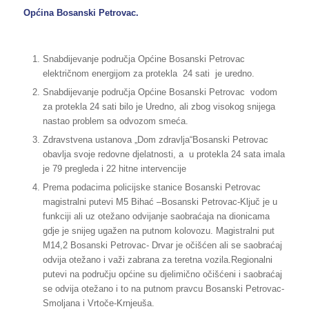
Općina Bosanski Petrovac.
Snabdijevanje područja Općine Bosanski Petrovac
električnom energijom za protekla 24 sati je uredno.
Snabdijevanje područja Općine Bosanski Petrovac vodom
za protekla 24 sati bilo je Uredno, ali zbog visokog snijega
nastao problem sa odvozom smeća.
Zdravstvena ustanova „Dom zdravlja“Bosanski Petrovac
obavlja svoje redovne djelatnosti, a u protekla 24 sata imala
je 79 pregleda i 22 hitne intervencije
Prema podacima policijske stanice Bosanski Petrovac
magistralni putevi M5 Bihać –Bosanski Petrovac-Ključ je u
funkciji ali uz otežano odvijanje saobraćaja na dionicama
gdje je snijeg ugažen na putnom kolovozu. Magistralni put
M14,2 Bosanski Petrovac- Drvar je očišćen ali se saobraćaj
odvija otežano i važi zabrana za teretna vozila.Regionalni
putevi na području općine su djelimično očišćeni i saobraćaj
se odvija otežano i to na putnom pravcu Bosanski Petrovac-
Smoljana i Vrtoče-Krnjeuša.