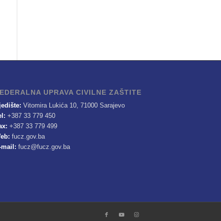
EDERALNA UPRAVA CIVILNE ZAŠTITE
jedište:
Vitomira Lukića 10, 71000 Sarajevo
el:
+387 33 779 450
ax:
+387 33 779 499
eb:
fucz.gov.ba
-mail:
fucz@fucz.gov.ba