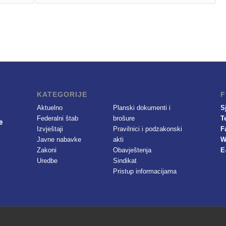
KATEGORIJE
F
Aktuelno
Planski dokumenti i
S
Federalni štab
brošure
T
Izvještaji
Pravilnici i podzakonski
F
Javne nabavke
akti
W
Zakoni
Obavještenja
E
Uredbe
Sindikat
Pristup informacijama