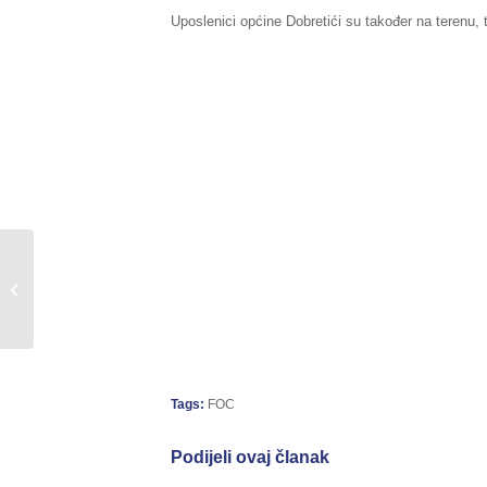
Uposlenici općine Dobretići su također na terenu,
Sažetak redovnog
izvještaja o stanju
prirodnih i drugih
nesreća na području...
Tags:
FOC
Podijeli ovaj članak