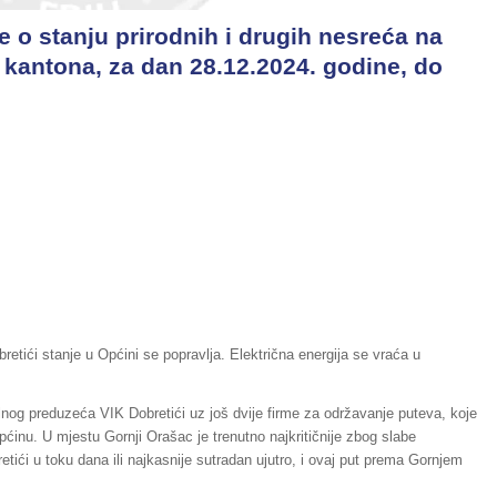
 o stanju prirodnih i drugih nesreća na
kantona, za dan 28.12.2024. godine, do
etići stanje u Općini se popravlja. Električna energija se vraća u
og preduzeća VIK Dobretići uz još dvije firme za održavanje puteva, koje
pćinu. U mjestu Gornji Orašac je trenutno najkritičnije zbog slabe
ići u toku dana ili najkasnije sutradan ujutro, i ovaj put prema Gornjem