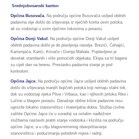
Srednjobosanski kanton
Općina Busovača.
Na području općine Busovača uslijed obilnih
padavina nije došlo do izlijevanja iz riječnih korita osim potoka,
ali su vodostaji u svim riječnim tokovima u porastu.
Općina Donji Vakuf.
Na području općine Donji Vakuf uslijed
obilnih padavina došlo je do plavljenja naselja: Brezići, Ćehajići,
Kamenjača, Karići, Krivače i Gornja Mahala. Poplavljeno je
desetak stambenih i više pomoćnih objekata. Ekipa sa tri bagera
su cijeli dan na terenu. Prestanku padavina stanje je pod
kontrolom.
Općina Jajce.
Na području općine Jajce uslijed obilnih padavina
došlo do izlijevanja manjih bujičnih potoka koji nemaju stalni tok,
dok su vodostaji rijeka Plive i Vrbasa, kao i njihovih pritoka Rike i
Lučine u blagom porastu. Današnje obilne kišne padavine nisu
ugrozile lokalno stanovništvo i materijalna dobra. Služba civilne
zaštite Općine Jajce će u suradnji sa ostalim nadležnim
službama nastaviti pratiti stanje vodotoka i klizišta na području
općine Jajce, a u cilju blagovremenog obavještavanja
stanovništva i poduzimanja potrebnih mjera i radnji.