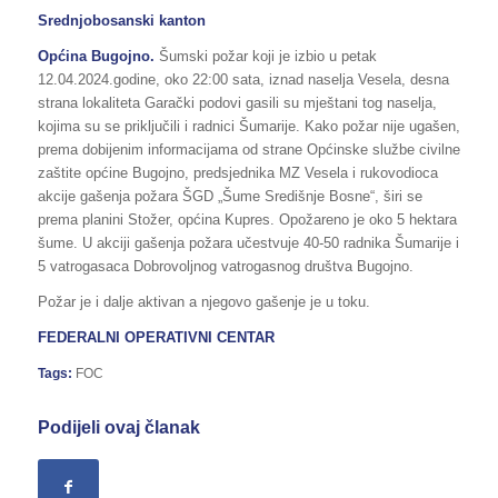
Srednjobosanski kanton
Općina
Bugojno
.
Šumski požar koji je izbio u petak
12.04.2024.godine, oko 22:00 sata, iznad naselja Vesela, desna
strana lokaliteta Garački podovi gasili su mještani tog naselja,
kojima su se priključili i radnici Šumarije. Kako požar nije ugašen,
prema dobijenim informacijama od strane Općinske službe civilne
zaštite općine Bugojno, predsjednika MZ Vesela i rukovodioca
akcije gašenja požara ŠGD „Šume Središnje Bosne“, širi se
prema planini Stožer, općina Kupres. Opožareno je oko 5 hektara
šume. U akciji gašenja požara učestvuje 40-50 radnika Šumarije i
5 vatrogasaca Dobrovoljnog vatrogasnog društva Bugojno.
Požar je i dalje aktivan a njegovo gašenje je u toku.
FEDERALNI OPERATIVNI CENTAR
Tags:
FOC
Podijeli ovaj članak