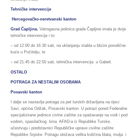
Tehničke intervencije
Hercegovačko-neretvanski kanton
Grad Čapljina.
Vatrogasna jedinica grada Čapljine imala je dvije
tehničke intervencije i to:
– od 12:00 do 16:30 sati, na uklanjanju stabla u blizini porodične
kuće u Počitelju, te
– od 21:45 do 22:50 sati, tehnička intervencija u Gabeli.
OSTALO
POTRAGA ZA NESTALIM OSOBAMA
Posavski kanton
I dalje se nastavlja potraga za pet turskih državljana na rijeci
Savi, općina Odžak, Posavski kanton. U potrazi pored Federalne
specijalizirane jedinice civlne zaštite za spašavanje na vodi i pod
vodom, spasilačkog tima AFAD-a iz Republike Turske,
učestvuju i predstavnici Republičke uprave civilne zaštite
Republike Srpske. Potragu otežava velika količina blata, mulja i