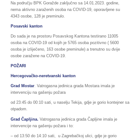
Na području BPK Goražde zaključno sa 14.01.2023. godine,
nema aktivno zaraženih osoba na COVID-19, oporavljene su
4343 osobe, 128 je preminulo.
Posavski kanton
Do sada je na prostoru Posavskog Kantona testirano 11005
osoba na COVID-19 od kojih je 5765 osoba pozitivno ( 5600
osoba je izliječeno, 163 osobe preminule) a trenutno su dvije
osobe zaražene na COVID-19.
POŽARI
Hercegovačko-neretvanski kanton
Grad Mostar
. Vatrogasna jedinica grada Mostara imala je
intervenciju na gašenju požara
od 23:45 do 00:10 sati, u naselju Tekija, gdje je gorio kontejner sa
otpadom.
Grad Čapljina.
Vatrogasna jedinica grada Čapljine imala je
intervencije na gašenju požara i to:
– od 13:50 do 14:10 sati, u Zagrebačkoj ulici, gdje je gorio