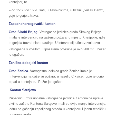
kontejner, te
– od 15:50 do 16:20 sati, u Tasovčićima, u blizini „Sušak Benz“,
gdje je gorjela trava.
Zapadnohercegovački kanton
Grad Široki Brijeg.
Vatrogasna jedinica grada Širokog Brijega
imala je intervenciju na gašenju požara, u mjestu Knešpolje, gdje
je gorjela trava i nisko rastinje. U intervenciji učestvovala dva
2
vatrogasca s vozilom. Opožarena površina je oko 200 m
.
Požar
je ugašen.
Zeničko-dobojski kanton
Grad Zenica.
Vatrogasna jedinica grada Zenica imala je
intervenciju na gašenju požara, u naselju Crkvice, gdje je gorio
otpad u kontejneru. Požar je ugašen.
Kanton Sarajevo
Pripadnici Profesionalne vatrogasne jedinice Kantonalne uprave
civilne zaštite Kantona Sarajevo imali su dvije manje intervencije,
jednu na gašenju zapaljenog otpada u kontejneru i jednu tehničku
otvaranje vrata.