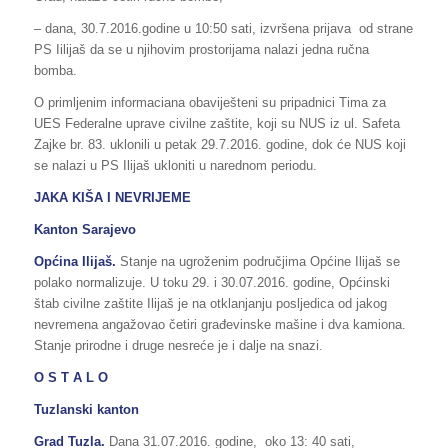
– dana, 30.7.2016.godine u 10:50 sati, izvršena prijava od strane
PS Iilijaš da se u njihovim prostorijama nalazi jedna ručna
bomba.
O primljenim informaciana obaviješteni su pripadnici Tima za
UES Federalne uprave civilne zaštite, koji su NUS iz ul. Safeta
Zajke br. 83. uklonili u petak 29.7.2016. godine, dok će NUS koji
se nalazi u PS Ilijaš ukloniti u narednom periodu.
JAKA KIŠA I NEVRIJEME
Kanton Sarajevo
Općina Ilijaš.
Stanje na ugroženim područjima Općine Ilijaš se
polako normalizuje. U toku 29. i 30.07.2016. godine, Općinski
štab civilne zaštite Ilijaš je na otklanjanju posljedica od jakog
nevremena angažovao četiri građevinske mašine i dva kamiona.
Stanje prirodne i druge nesreće je i dalje na snazi.
O S T A L O
Tuzlanski kanton
Grad Tuzla.
Dana 31.07.2016. godine, oko 13: 40 sati,