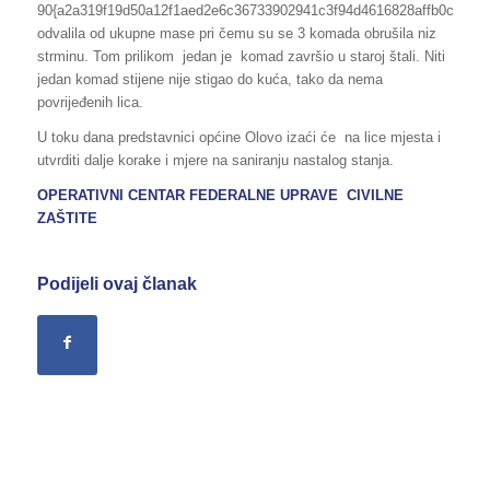
90{a2a319f19d50a12f1aed2e6c36733902941c3f94d4616828affb0c4c4a
odvalila od ukupne mase pri čemu su se 3 komada obrušila niz
strminu. Tom prilikom jedan je komad završio u staroj štali. Niti
jedan komad stijene nije stigao do kuća, tako da nema
povrijeđenih lica.
U toku dana predstavnici općine Olovo izaći će na lice mjesta i
utvrditi dalje korake i mjere na saniranju nastalog stanja.
OPERATIVNI CENTAR FEDERALNE UPRAVE CIVILNE
ZAŠTITE
Podijeli ovaj članak