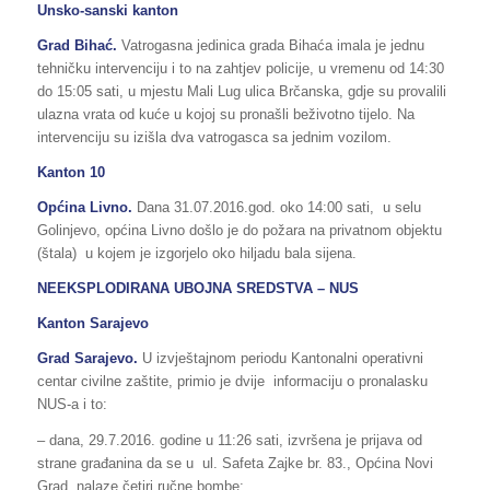
Unsko-sanski kanton
Grad Bihać.
Vatrogasna jedinica grada Bihaća imala je jednu
tehničku intervenciju i to na zahtjev policije, u vremenu od 14:30
do 15:05 sati, u mjestu Mali Lug ulica Brčanska, gdje su provalili
ulazna vrata od kuće u kojoj su pronašli beživotno tijelo. Na
intervenciju su izišla dva vatrogasca sa jednim vozilom.
Kanton 10
Općina Livno.
Dana 31.07.2016.god. oko 14:00 sati, u selu
Golinjevo, općina Livno došlo je do požara na privatnom objektu
(štala) u kojem je izgorjelo oko hiljadu bala sijena.
NEEKSPLODIRANA UBOJNA SREDSTVA – NUS
Kanton Sarajevo
Grad Sarajevo.
U izvještajnom periodu Kantonalni operativni
centar civilne zaštite, primio je dvije informaciju o pronalasku
NUS-a i to:
– dana, 29.7.2016. godine u 11:26 sati, izvršena je prijava od
strane građanina da se u ul. Safeta Zajke br. 83., Općina Novi
Grad, nalaze četiri ručne bombe;