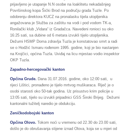
prijavljeno je utapanje N.N osobe na loaklitetu nekadašnjeg
Površinskog kopa Šićki Brod na području grada Tuzle. Po
odobrenju direktora KUCZ na pronalasku tijela utopljenika
angažovana je Služba za zaštitu na vodi i pod vodom TK-a,
Ronilački klub „Vidara“ iz Gradačca. Navedeni ronioci su oko
16:25 sati, sa dubine od 6 metara izvukli tijelo utopljenika.
Dežurni HSMP Doma zdravlja Tuzla je konstatovao smrt a radi
se o Hodžić Ismaru rođenom 1995. godine, koji je bio nastanjen
na Krojčici, općina Tuzla. Uviđaj na licu mjestao vodio inspektor
OKP Tuzla.
Zapadno-hercegovački kanton
Općina Grude.
Dana 31.07.2016. godine, oko 12:00 sati, u
rijeci Lištici, pronađeno je tijelo mrtvog muškaraca. Riječ je o
osobi starosti oko 50-tak godina. Uz prisustvo krim policije u
13:05 sati, tijelo su izvukli pripadnici GSS Široki Brijeg. Dežurni
kantonalni tužitelj naredio je obdukciju.
Zeničkodobojski kanton
Općina Olovo.
Tokom noći u vremenu od 22.30 do 23.00 sati,
došlo je do obrušavanja stijene iznad Olova, koja se u mjeri od