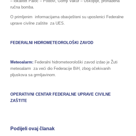
– lokalitet Paloč – Podovi, Gornji Vakuf – Uskoplje, pronađena
ručna bomba.
O primljenim informacijama obavješteni su uposlenici Federalne
uprave civilne zaštite za UES.
FEDERALNI HIDROMETEOROLOŠKI ZAVOD
Meteoalarm:
Federalni hidrometeorološki zavod izdao je Žuti
meteoalarm za veći dio Federacije BiH, zbog očekivanih
pljuskova sa grmljavinom.
OPERATIVNI CENTAR FEDERALNE UPRAVE CIVILNE
ZAŠTITE
Podijeli ovaj članak