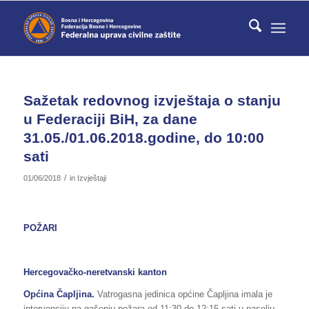
Sažetak redovnog izvještaja o stanju
u Federaciji BiH, za dane
31.05./01.06.2018.godine, do 10:00
sati
/
01/06/2018
in
Izvještaji
POŽARI
Hercegovačko-neretvanski kanton
Općina Čapljina.
Vatrogasna jedinica općine Čapljina imala je
intervenciju na gašenju požara od 11:30 do 12:15 sati u naselju