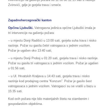
Zvirovići, gdje je gorjela trava i smeće.
Zapadnohercegovački kanton
Općina Ljubuški.
Vatrogasna jedinica općine Ljubuški imala je
tri intervencije na gašenju požara:
– u mjestu Donji Radišići u 13:00 sati, gorjela suha trava i nisko
rastinje. Požar su gasila četiri vatrogasca s jednim vozilom.
Požar je ugašen oko 13:40 sati,
– u mjestu Donji Proboj u 01:20 sati, gorjela trava i nisko rastinje.
Požar su gasila tri vatrogasca s jednim vozilom. Požar je ugašen
u 01:56 sati,
– u Ul. Hrvatskih Kraljeva u 14:43 sati, gorjela trava i nisko
rastinje kod prodajnog centra “Konzum”. Požar je gasilo šest
vatrogasaca s jednim vozilom. Vatrogasci su se vratili u bazu u
15:35 sati.
Kod ovih požara nije bilo materijalnih šteta na stambenim i
gospodarskim objektima.