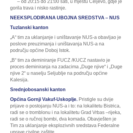
– od 20:15 do 21:00 sati, u mjestu Čeljevo, gdje je
gorila trava i nisko rastinje.
NEEKSPLODIRANA UBOJNA SREDSTVA – NUS
Tuzlanski kanton
„A“ tim za uklanjanje i uništavanje NUS-a obavljao je
poslove preuzimanja i uništavanja NUS-a na
području općine Doboj Istok.
„B“ tim za deminiranje FUCZ /KUCZ nastavio je
proces deminiranja na zadacima „Duge njive“ i „Duge
njive 2“ u naselju Seljublje na području općine
Kalesija.
Srednjobosanski kanton
Općina Gornji Vakuf-Uskoplje.
Pristigle su dvije
prijave o postojanju NUS-a i to: na lokalitetu Bistrica,
radi se o tromblonu i na lokalitetu Grad Vrbas –rijeka,
radi se o ručnoj bombi, dva komada. Obavješten je
Tim za uklanjanje eksplozivnih sredstava Federalne
uprave civilne zaštite.