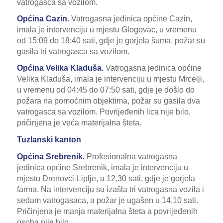
vatrogasca sa vozilom.
Općina Cazin.
Vatrogasna jedinica općine Cazin,
imala je intervenciju u mjestu Glogovac, u vremenu
od 15:09 do 18:40 sati, gdje je gorjela šuma, požar su
gasila tri vatrogasca sa vozilom.
Općina Velika Kladuša.
Vatrogasna jedinica općine
Velika Kladuša, imala je intervenciju u mjestu Mrcelji,
u vremenu od 04:45 do 07:50 sati, gdje je došlo do
požara na pomoćnim objektima, požar su gasila dva
vatrogasca sa vozilom. Povrijeđenih lica nije bilo,
pričinjena je veća materijalna šteta.
Tuzlanski kanton
Općina Srebrenik.
Profesionalna vatrogasna
jedinica općine Srebrenik, imala je intervenciju u
mjestu Drenovci-Liplje, u 12,30 sati, gdje je gorjela
farma. Na intervenciju su izašla tri vatrogasna vozila i
sedam vatrogasaca, a požar je ugašen u 14,10 sati.
Pričinjena je manja materijalna šteta a povrijeđenih
osoba nije bilo.