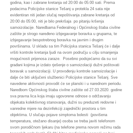
godina, kao i zabrane kretanja od 20:00 do 05:00 sati. Prema
podacima Policijske stanice Tešanj u protekla 24 sata nije
evidentiran niti jedan slučaj nepoštivanja zabrane kretanja od
20:00 do 05:00, niti je bilo prekršaja po pitanju kršenja
samoizolacije. Naredbama Federalnog i Općinskog štaba civilne
zaštite je strogo naređeno izbjegavanje boravka u grupama, te
izbjegavanje bespotrebnog boravka na javnim i drugim
površinama. U skladu sa tim Policijska stanica Tešanj će i dalje
vršiti kontrole kretanja ljudi na ovom području u cilju smanjenja
mogućnosti prijenosa zaraze. Posebno podsjećamo da su svi
građani kojima je izdato rješenje o samoizolaciji dužni poštovati
boravak u samoizolaciji. U provođenju kontrole samoizolacije i
dalje će biti uključeni službenici Policijske stanice Tešanj. Sve
navedene aktivnosti provodit će se planski i u narednom periodu.
Naredbom Općinskog štaba civilne zaštite od 27.03.2020. godine
sva pravna lica koja imaju ugovorene odnose o održavanju
objekata kolektivnog stanovanja, dužni su preduzeti redovne i
vanredne mjere na dezinfekciji zajednički prostora u tim
objektima. U slučaju pojave simptoma bolesti (povišena
temperatura, otežano disanje) osoba se treba javiti telefonom
svom porodičnom ljekaru (na telefone prema novom režimu rada