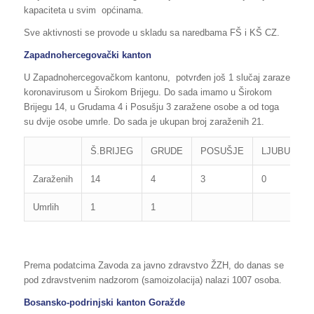
kapaciteta u svim općinama.
Sve aktivnosti se provode u skladu sa naredbama FŠ i KŠ CZ.
Zapadnohercegovački kanton
U Zapadnohercegovačkom kantonu, potvrđen još 1 slučaj zaraze
koronavirusom u Širokom Brijegu. Do sada imamo u Širokom
Brijegu 14, u Grudama 4 i Posušju 3 zaražene osobe a od toga
su dvije osobe umrle. Do sada je ukupan broj zaraženih 21.
Š.BRIJEG
GRUDE
POSUŠJE
LJUBUŠKI
Zaraženih
14
4
3
0
Umrlih
1
1
Prema podatcima Zavoda za javno zdravstvo ŽZH, do danas se
pod zdravstvenim nadzorom (samoizolacija) nalazi 1007 osoba.
Bosansko-podrinjski kanton Goražde