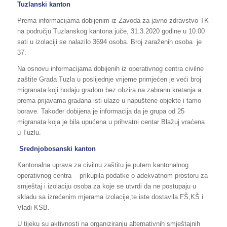
Tuzlanski kanton
Prema informacijama dobijenim iz Zavoda za javno zdravstvo TK
na području Tuzlanskog kantona juče, 31.3.2020 godine u 10.00
sati u izolaciji se nalazilo 3694 osoba. Broj zaraženih osoba je
37.
Na osnovu informacijama dobijenih iz operativnog centra civilne
zaštite Grada Tuzla u poslijednje vrijeme primjećen je veći broj
migranata koji hodaju gradom bez obzira na zabranu kretanja a
prema prijavama građana isti ulaze u napuštene objekte i tamo
borave. Također dobijena je informacija da je grupa od 25
migranata koja je bila upućena u prihvatni centar Blažuj vraćena
u Tuzlu.
Srednjobosanski kanton
Kantonalna uprava za civilnu zaštitu je putem kantonalnog
operativnog centra prikupila podatke o adekvatnom prostoru za
smještaj i izolaciju osoba za koje se utvrdi da ne postupaju u
skladu sa izrećenim mjerama izolacije,te iste dostavila FŠ,KŠ i
Vladi KSB.
U tijeku su aktivnosti na organiziranju alternativnih smještajnih