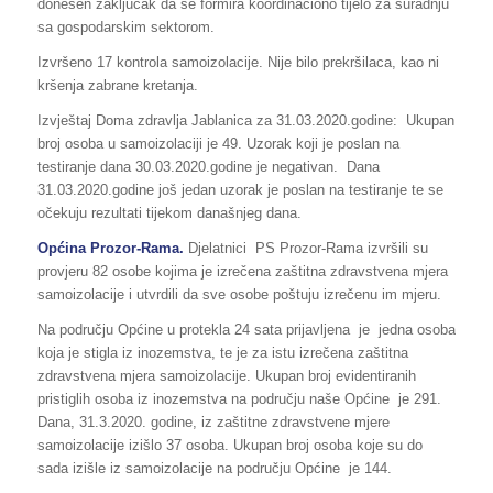
donesen zaključak da se formira koordinaciono tijelo za suradnju
sa gospodarskim sektorom.
Izvršeno 17 kontrola samoizolacije. Nije bilo prekršilaca, kao ni
kršenja zabrane kretanja.
Izvještaj Doma zdravlja Jablanica za 31.03.2020.godine: Ukupan
broj osoba u samoizolaciji je 49. Uzorak koji je poslan na
testiranje dana 30.03.2020.godine je negativan. Dana
31.03.2020.godine još jedan uzorak je poslan na testiranje te se
očekuju rezultati tijekom današnjeg dana.
Općina Prozor-Rama.
Djelatnici PS Prozor-Rama izvršili su
provjeru 82 osobe kojima je izrečena zaštitna zdravstvena mjera
samoizolacije i utvrdili da sve osobe poštuju izrečenu im mjeru.
Na području Općine u protekla 24 sata prijavljena je jedna osoba
koja je stigla iz inozemstva, te je za istu izrečena zaštitna
zdravstvena mjera samoizolacije. Ukupan broj evidentiranih
pristiglih osoba iz inozemstva na području naše Općine je 291.
Dana, 31.3.2020. godine, iz zaštitne zdravstvene mjere
samoizolacije izišlo 37 osoba. Ukupan broj osoba koje su do
sada izišle iz samoizolacije na području Općine je 144.