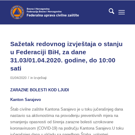
Sažetak redovnog izvještaja o stanju
u Federaciji BiH, za dane
31.03/01.04.2020. godine, do 10:00
sati
/
01/04/2020
in
Izvještaji
ZARAZNE BOLESTI KOD LJUDI
Kanton Sarajevo
Štab civilne zaštite Kantona Sarajevo je u toku jučerašnjeg dana
nastavio sa aktivnostima na provođenju preventivnih mjera na
smanjenju opasnosti od širenja zarazne bolesti uzrokovane
koronavirusom (COVID-19) na području Kantona Sarajevo.U toku
jučerašnjeg dana u skladu sa naredbom Štaba, volonteri