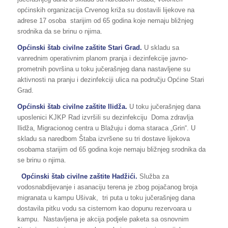
općinskih organizacija Crvenog križa su dostavili lijekove na
adrese 17 osoba starijim od 65 godina koje nemaju bližnjeg
srodnika da se brinu o njima.
Općinski štab civilne zaštite Stari Grad.
U skladu sa
vanrednim operativnim planom pranja i dezinfekcije javno-
prometnih površina u toku jučerašnjeg dana nastavljene su
aktivnosti na pranju i dezinfekciji ulica na području Općine Stari
Grad.
Općinski štab civilne zaštite Ilidža.
U toku jučerašnjeg dana
uposlenici KJKP Rad izvršili su dezinfekciju Doma zdravlja
Ilidža, Migracionog centra u Blažuju i doma staraca „Grin“. U
skladu sa naredbom Štaba izvršene su tri dostave lijekova
osobama starijim od 65 godina koje nemaju bližnjeg srodnika da
se brinu o njima.
Općinski štab civilne zaštite Hadžići.
Služba za
vodosnabdijevanje i asanaciju terena je zbog pojačanog broja
migranata u kampu Ušivak, tri puta u toku jučerašnjeg dana
dostavila pitku vodu sa cisternom kao dopunu rezervoara u
kampu. Nastavljena je akcija podjele paketa sa osnovnim