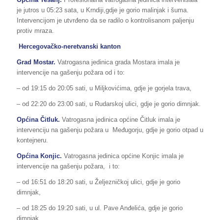
je jutros u 05:23 sata, u Krndiji,gdje je gorio malinjak i šuma.
Intervencijom je utvrđeno da se radilo o kontrolisanom paljenju
protiv mraza.
Hercegovačko-neretvanski kanton
Grad Mostar.
Vatrogasna jedinica grada Mostara imala je
intervencije na gašenju požara od i to:
– od 19:15 do 20:05 sati, u Miljkovićima, gdje je gorjela trava,
– od 22:20 do 23:00 sati, u Rudarskoj ulici, gdje je gorio dimnjak.
Općina Čitluk.
Vatrogasna jedinica općine Čitluk imala je
intervenciju na gašenju požara u Međugorju, gdje je gorio otpad u
kontejneru.
Općina
Konjic
.
Vatrogasna jedinica općine Konjic imala je
intervencije na gašenju požara, i to:
– od 16:51 do 18:20 sati, u Željezničkoj ulici, gdje je gorio
dimnjak,
– od 18:25 do 19:20 sati, u ul. Pave Anđelića, gdje je gorio
dimnjak.