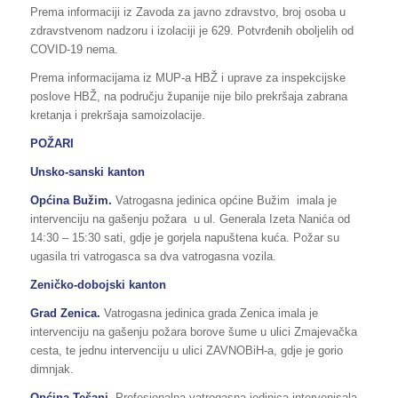
Prema informaciji iz Zavoda za javno zdravstvo, broj osoba u
zdravstvenom nadzoru i izolaciji je 629. Potvrđenih oboljelih od
COVID-19 nema.
Prema informacijama iz MUP-a HBŽ i uprave za inspekcijske
poslove HBŽ, na području županije nije bilo prekršaja zabrana
kretanja i prekršaja samoizolacije.
POŽARI
Unsko-sanski kanton
Općina Bužim.
Vatrogasna jedinica općine Bužim imala je
intervenciju na gašenju požara u ul. Generala Izeta Nanića od
14:30 – 15:30 sati, gdje je gorjela napuštena kuća. Požar su
ugasila tri vatrogasca sa dva vatrogasna vozila.
Zeničko-dobojski kanton
Grad Zenica.
Vatrogasna jedinica grada Zenica imala je
intervenciju na gašenju požara borove šume u ulici Zmajevačka
cesta, te jednu intervenciju u ulici ZAVNOBiH-a, gdje je gorio
dimnjak.
Općina Tešanj.
Profesionalna vatrogasna jedinica intervenisala