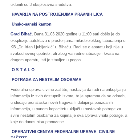
uklonili su 3 eksplozivna sredstva.
HAVARIJA NA POSTROJENJIMA PRAVNIH LICA
Unsko-sanski kanton
Grad Bihać.
Dana 31.03.2020.godine u 11:00 sati došlo je do
eksplozije autoklava u prostorijama mikrobiološkog laboratorija u
KB „Dr. Irfan Ljubijankić“ u Bihaću. Radi se o aparatu koji nije u
svakodnevnoj upotrebi, ali zbog vanredne situacije i kvara na
drugom aparatu, isti je stavljen u pogon.
O S T A L O
POTRAGA ZA NESTALIM OSOBAMA
Federalna uprava civilne zaštite, nastavlja da radi na prikupljanju
informacija iz svih dostupnih izvora, te je spremna da se odmah,
u slučaju pronalaska novih tragova ili dobijanja pouzdanih
informacija, u punom kapacitetu uključi u nastavak potrage za
svim nestalim osobama za kojima je ova Uprava vršila potrage, a
koje do danas nisu pronađene.
OPERATIVNI CENTAR FEDERALNE UPRAVE CIVILNE