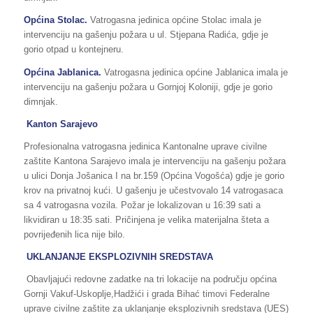
Općina
Stolac
.
Vatrogasna jedinica općine Stolac imala je
intervenciju na gašenju požara u ul. Stjepana Radića, gdje je
gorio otpad u kontejneru.
Općina Jablanica.
Vatrogasna jedinica općine Jablanica imala je
intervenciju na gašenju požara u Gornjoj Koloniji, gdje je gorio
dimnjak.
Kanton Sarajevo
Profesionalna vatrogasna jedinica Kantonalne uprave civilne
zaštite Kantona Sarajevo imala je intervenciju na gašenju požara
u ulici Donja Jošanica I na br.159 (Općina Vogošća) gdje je gorio
krov na privatnoj kući. U gašenju je učestvovalo 14 vatrogasaca
sa 4 vatrogasna vozila. Požar je lokalizovan u 16:39 sati a
likvidiran u 18:35 sati. Pričinjena je velika materijalna šteta a
povrijeđenih lica nije bilo.
UKLANJANJE EKSPLOZIVNIH SREDSTAVA
Obavljajući redovne zadatke na tri lokacije na području općina
Gornji Vakuf-Uskoplje,Hadžići i grada Bihać timovi Federalne
uprave civilne zaštite za uklanjanje eksplozivnih sredstava (UES)