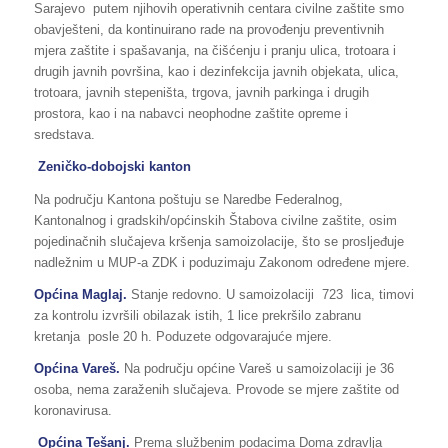
Sarajevo putem njihovih operativnih centara civilne zaštite smo
obavješteni, da kontinuirano rade na provođenju preventivnih
mjera zaštite i spašavanja, na čišćenju i pranju ulica, trotoara i
drugih javnih površina, kao i dezinfekcija javnih objekata, ulica,
trotoara, javnih stepeništa, trgova, javnih parkinga i drugih
prostora, kao i na nabavci neophodne zaštite opreme i
sredstava.
Zeničko-dobojski kanton
Na području Kantona poštuju se Naredbe Federalnog,
Kantonalnog i gradskih/općinskih Štabova civilne zaštite, osim
pojedinačnih slučajeva kršenja samoizolacije, što se prosljeđuje
nadležnim u MUP-a ZDK i poduzimaju Zakonom određene mjere.
Općina Maglaj.
Stanje redovno. U samoizolaciji 723 lica, timovi
za kontrolu izvršili obilazak istih, 1 lice prekršilo zabranu
kretanja posle 20 h. Poduzete odgovarajuće mjere.
Općina Vareš.
Na području općine Vareš u samoizolaciji je 36
osoba, nema zaraženih slučajeva. Provode se mjere zaštite od
koronavirusa.
Općina Tešanj.
Prema službenim podacima Doma zdravlja