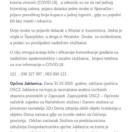
korona virusom (COVID-19), a odnosile su se na rad jednog
frizerskog salona, prijavu dolaska jedne osobe iz Njemačke i
prijavu prevelikog broja kupaca u jednoj trgovini , gdje su pojedini
bili bez maski i rukavica.
Dvije osobe su prijavile dolazak u Mostar iz inozemstva. Jedna je
stigla iz Španjolske, a druga iz Hrvatske. Osobe su evidentirane,
a podaci su proslijeđeni nadležnim službama.
U cilju omogućavanja brže i efikasnije komunikacije građana sa
nadležnim epidemiološkim i ostalim službama , brojevi telefona
za sve informacije o COVID-19:
121 ; 036 327 387 ; 063 000 121 .
Općina Jablanica.
Dana 31.03.2020. godine, održana sjednica
OSCZ Jablanica na kojoj je razmatrana analiza izvršenih
obaveza proisteklih iz Zapovjedi. Zapovjednik OSCZ – Općinski
načelnik zajedno sa Načelnikom stožera i članom stožera uz
prisutnost ravnatelja JZU Doma zdravlja obišli objekt Izolatorija u
objektu Doma samaca gdje se izvode radovi na čišćenju
prostorija. Održan sastanak Stožera sa predstavnicima
udruženja Gospodarstvenika općine Jablanica na kome je