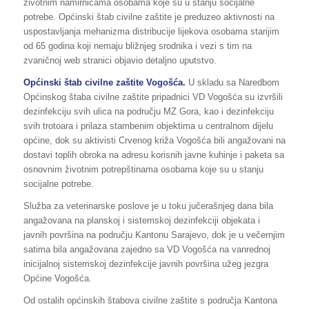
životnim namirnicama osobama koje su u stanju socijalne
potrebe. Općinski štab civilne zaštite je preduzeo aktivnosti na
uspostavljanja mehanizma distribucije lijekova osobama starijim
od 65 godina koji nemaju bližnjeg srodnika i vezi s tim na
zvaničnoj web stranici objavio detaljno uputstvo.
Općinski štab civilne zaštite Vogošća.
U skladu sa Naredbom
Općinskog štaba civilne zaštite pripadnici VD Vogošća su izvršili
dezinfekciju svih ulica na području MZ Gora, kao i dezinfekciju
svih trotoara i prilaza stambenim objektima u centralnom dijelu
općine, dok su aktivisti Crvenog križa Vogošća bili angažovani na
dostavi toplih obroka na adresu korisnih javne kuhinje i paketa sa
osnovnim životnim potrepštinama osobama koje su u stanju
socijalne potrebe.
Služba za veterinarske poslove je u toku jučerašnjeg dana bila
angažovana na planskoj i sistemskoj dezinfekciji objekata i
javnih površina na području Kantonu Sarajevo, dok je u večernjim
satima bila angažovana zajedno sa VD Vogošća na vanrednoj
inicijalnoj sistemskoj dezinfekcije javnih površina užeg jezgra
Općine Vogošća.
Od ostalih općinskih štabova civilne zaštite s područja Kantona