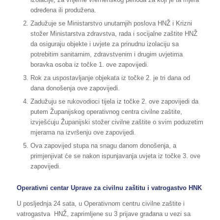
određena ili produžena.
Zadužuje se Ministarstvo unutarnjih poslova HNŽ i Krizni
stožer Ministarstva zdravstva, rada i socijalne zaštite HNŽ
da osiguraju objekte i uvjete za prinudnu izolaciju sa
potrebitim sanitarnim, zdravstvenim i drugim uvjetima
boravka osoba iz točke 1. ove zapovijedi.
Rok za uspostavljanje objekata iz točke 2. je tri dana od
dana donošenja ove zapovijedi.
Zadužuju se rukovodioci tijela iz točke 2. ove zapovijedi da
putem Županijskog operativnog centra civilne zaštite,
izvješćuju Županijski stožer civilne zaštite o svim poduzetim
mjerama na izvršenju ove zapovijedi.
Ova zapovijed stupa na snagu danom donošenja, a
primjenjivat će se nakon ispunjavanja uvjeta iz točke 3. ove
zapovijedi.
Operativni centar Uprave za civilnu zaštitu i vatrogastvo HNK
U posljednja 24 sata, u Operativnom centru civilne zaštite i
vatrogastva HNŽ, zaprimljene su 3 prijave građana u vezi sa