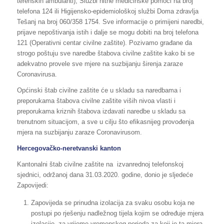
terenskih ambulanti), Službi hitne medicinske pomoći na broj
telefona 124 ili Higijensko-epidemiološkoj službi Doma zdravlja
Tešanj na broj 060/358 1754. Sve informacije o primijeni naredbi,
prijave nepoštivanja istih i dalje se mogu dobiti na broj telefona
121 (Operativni centar civilne zaštite). Pozivamo građane da
strogo poštuju sve naredbe štabova civilne zaštite kako bi se
adekvatno provele sve mjere na suzbijanju širenja zaraze
Coronavirusa.
Općinski štab civilne zaštite će u skladu sa naredbama i
preporukama štabova civilne zaštite viših nivoa vlasti i
preporukama kriznih štabova izdavati naredbe u skladu sa
trenutnom situacijom, a sve u cilju što efikasnijeg provođenja
mjera na suzbijanju zaraze Coronavirusom.
Hercegovačko-neretvanski kanton
Kantonalni štab civilne zaštite na izvanrednoj telefonskoj
sjednici, održanoj dana 31.03.2020. godine, donio je sljedeće
Zapovijedi:
Zapovijeda se prinudna izolacija za svaku osobu koja ne
postupi po rješenju nadležnog tijela kojim se određuje mjera
izolacije, za vrijeme vremenskog perioda za koji je ta mjera