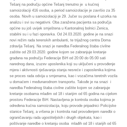
Tešanj na području općine Tešanj trenutno je u kućnoj
samoizolaciji 416 osoba, a period samoizolacije je završio za 35
osoba. Novih u samoizolaciji je 29. Jučer su poslana 4 uzorka na
analizu i svi su negativni. Oba zaražena pacijenta sa područja
općine su još uvijek smještena u Kantonalnoj bolnici Zenica,
stabilni su i u fazi oporavka. Od 24.03.2020. godine je na snazi
novi režim rada terenskih ambulanti, te trijažnog centra Doma
zdravlja Tešanj. Na snazi je naredba Federalnog štaba civilne
zaštite od 29.03.2020. godine kojom se zabranjuje kretanje
građana na području Federacije BiH od 20:00 do 05:00 sati
narednog dana, izuzev uposlenika koji su uključeni u provođenje
mjera i aktivnosti rješavanja stanja nesreće i zaposlenika kojima
se proces rada odvija u smjenama, kao i vozačima teretnih vozila
u domaćem i međunarodnom transportu. Takođe je na snazi i
naredba Federalnog štaba civilne zaštite kojom se zabranjuje
kretanje osobama mlađim od 18 i starijim od 65 godina na cijelom
prostoru Federacije BiH. Nastavljena je kontrola osoba kojima je
određena kućna samoizolacija, koju provode pripadnici Policijske
stanice Tešanj, a vršena je i kontrola nad provođenjem naredbi o
ograničavanju rada ugostiteljskih i drugih objekata, kao i
poštivanje naredbe o kretanju osoba mlađih od 18 i starijih od 65