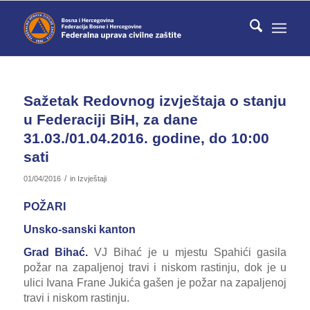
Sažetak Redovnog izvještaja o stanju
u Federaciji BiH, za dane
31.03./01.04.2016. godine, do 10:00
sati
/
01/04/2016
in
Izvještaji
POŽARI
Unsko-sanski kanton
Grad Bihać.
VJ Bihać je u mjestu Spahići gasila
požar na zapaljenoj travi i niskom rastinju, dok je u
ulici Ivana Frane Jukića gašen je požar na zapaljenoj
travi i niskom rastinju.