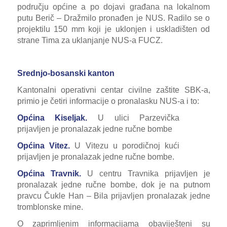
području općine a po dojavi građana na lokalnom
putu Berič – Dražmilo pronađen je NUS. Radilo se o
projektilu 150 mm koji je uklonjen i uskladišten od
strane Tima za uklanjanje NUS-a FUCZ.
Srednjo-bosanski kanton
Kantonalni operativni centar civilne zaštite SBK-a,
primio je četiri informacije o pronalasku NUS-a i to:
Općina Kiseljak.
U ulici Parzevička
prijavljen je pronalazak jedne ručne bombe
Općina Vitez.
U Vitezu u porodičnoj kući
prijavljen je pronalazak jedne ručne bombe.
Općina Travnik.
U centru Travnika prijavljen je
pronalazak jedne ručne bombe, dok je na putnom
pravcu Čukle Han – Bila prijavljen pronalazak jedne
tromblonske mine.
O zaprimljenim informacijama obaviješteni su