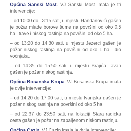
Općina Sanski Most.
VJ Sanski Most imala je tri
intervencije:
– od 10:00 do 13:15 sati, u mjestu Handanovići gašen
je požar mlade borove šume na površini od oko 0,5
ha i trave i niskog rastinja na površini od oko 5 ha.
– od 13:20 do 14:30 sati, u mjestu Jezerci gašen je
požar niskog rastinja na površini od oko 1 ha i dio
voćnjaka.
– od 14:35 do 15:50 sati, u mjestu Brajića Tavan
gašen je požar niskog rastinja.
Općina Bosanska Krupa.
VJ Bosanska Krupa imala
je dvije intervencije:
– od 14:20 do 17:00 sati, u mjestu Ivanjska gašen je
požar niskog rastinja na površini od oko 5 ha.
– od 22:37 do 23:50 sati, na lokaciji Stara radićka
cesta gašen je požar na zapaljenom niskom rastinju.
Općina Cazin.
VJ Cazin imala je dvije intervencije: