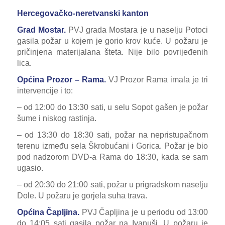
Hercegovačko-neretvanski kanton
Grad Mostar.
PVJ grada Mostara je u naselju Potoci
gasila požar u kojem je gorio krov kuće. U požaru je
pričinjena materijalana šteta. Nije bilo povrijeđenih
lica.
Općina Prozor – Rama.
VJ Prozor Rama imala je tri
intervencije i to:
– od 12:00 do 13:30 sati, u selu Sopot gašen je požar
šume i niskog rastinja.
– od 13:30 do 18:30 sati, požar na nepristupačnom
terenu između sela Škrobućani i Gorica. Požar je bio
pod nadzorom DVD-a Rama do 18:30, kada se sam
ugasio.
– od 20:30 do 21:00 sati, požar u prigradskom naselju
Dole. U požaru je gorjela suha trava.
Općina Čapljina.
PVJ Čapljina je u periodu od 13:00
do 14:05 sati gasila požar na Ivanuši. U požaru je