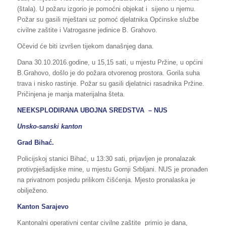
(štala). U požaru izgorio je pomoćni objekat i sijeno u njemu.
Požar su gasili mještani uz pomoć djelatnika Općinske službe
civilne zaštite i Vatrogasne jedinice B. Grahovo.
Očevid će biti izvršen tijekom današnjeg dana.
Dana 30.10.2016.godine, u 15,15 sati, u mjestu Pržine, u općini
B.Grahovo, došlo je do požara otvorenog prostora. Gorila suha
trava i nisko rastinje. Požar su gasili djelatnici rasadnika Pržine.
Pričinjena je manja materijalna šteta.
NEEKSPLODIRANA UBOJNA SREDSTVA – NUS
Unsko-sanski kanton
Grad Bihać.
Policijskoj stanici Bihać, u 13:30 sati, prijavljen je pronalazak
protivpješadijske mine, u mjestu Gornji Srbljani. NUS je pronađen
na privatnom posjedu prilikom čišćenja. Mjesto pronalaska je
obilježeno.
Kanton Sarajevo
Kantonalni operativni centar civilne zaštite primio je dana,