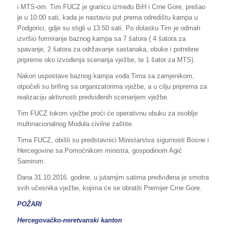
i MTS-om. Tim FUCZ je granicu između BiH i Crne Gore, prešao
je u 10:00 sati, kada je nastavio put prema odredištu kampa u
Podgorici, gdje su stigli u 13:50 sati. Po dolasku Tim je odmah
izvršio formiranje baznog kampa sa 7 šatora ( 4 šatora za
spavanje, 2 šatora za održavanje sastanaka, obuke i potrebne
pripreme oko izvođenja scenarija vježbe, te 1 šator za MTS).
Nakon uspostave baznog kampa vođa Tima sa zamjenikom,
otpočeli su brifing sa organizatorima vježbe, a u cilju priprema za
realizaciju aktivnosti predviđenih scenarijem vježbe.
Tim FUCZ tokom vježbe proći će operativnu obuku za osoblje
multinacionalnog Modula civilne zaštite.
Tima FUCZ, obišli su predstavnici Ministarstva sigurnosti Bosne i
Hercegovine sa Pomoćnikom ministra, gospodinom Agić
Samirom.
Dana 31.10.2016. godine, u jutarnjim satima predviđena je smotra
svih učesnika vježbe, kojima će se obratiti Premijer Crne Gore.
POŽARI
Hercegovačko-neretvanski kanton