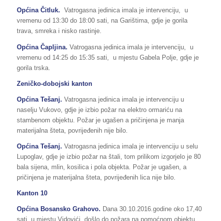
Općina Čitluk.
Vatrogasna jedinica imala je intervenciju, u
vremenu od 13:30 do 18:00 sati, na Garištima, gdje je gorila
trava, smreka i nisko rastinje.
Općina Čapljina.
Vatrogasna jedinica imala je intervenciju, u
vremenu od 14:25 do 15:35 sati, u mjestu Gabela Polje, gdje je
gorila trska.
Zeničko-dobojski kanton
Općina Tešanj.
Vatrogasna jedinica imala je intervenciju u
naselju Vukovo, gdje je izbio požar na elektro ormariću na
stambenom objektu. Požar je ugašen a pričinjena je manja
materijalna šteta, povrijeđenih nije bilo.
Općina Tešanj.
Vatrogasna jedinica imala je intervenciju u selu
Lupoglav, gdje je izbio požar na štali, tom prilikom izgorjelo je 80
bala sijena, mlin, kosilica i pola objekta. Požar je ugašen, a
pričinjena je materijalna šteta, povrijeđenih lica nije bilo.
Kanton 10
Općina Bosansko Grahovo.
Dana 30.10.2016.godine oko 17,40
sati, u mjestu Vidovići, došlo do požara na pomoćnom objektu