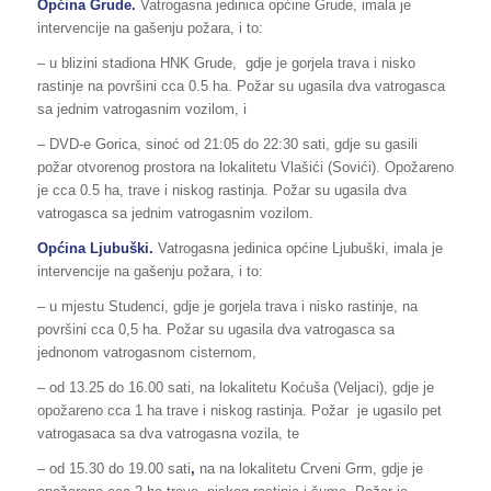
Općina Grude.
Vatrogasna jedinica općine Grude, imala je
intervencije na gašenju požara, i to:
– u blizini stadiona HNK Grude, gdje je gorjela trava i nisko
rastinje na površini cca 0.5 ha. Požar su ugasila dva vatrogasca
sa jednim vatrogasnim vozilom, i
– DVD-e Gorica, sinoć od 21:05 do 22:30 sati, gdje su gasili
požar otvorenog prostora na lokalitetu Vlašići (Sovići). Opožareno
je cca 0.5 ha, trave i niskog rastinja. Požar su ugasila dva
vatrogasca sa jednim vatrogasnim vozilom.
Općina Ljubuški.
Vatrogasna jedinica općine Ljubuški, imala je
intervencije na gašenju požara, i to:
– u mjestu Studenci, gdje je gorjela trava i nisko rastinje, na
površini cca 0,5 ha. Požar su ugasila dva vatrogasca sa
jednonom vatrogasnom cisternom,
– od 13.25 do 16.00 sati, na lokalitetu Koćuša (Veljaci), gdje je
opožareno cca 1 ha trave i niskog rastinja. Požar je ugasilo pet
vatrogasaca sa dva vatrogasna vozila, te
– od 15.30 do 19.00 sati
,
na na lokalitetu Crveni Grm, gdje je