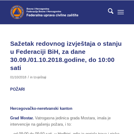
Sažetak redovnog izvještaja o stanju
u Federaciji BiH, za dane
30.09./01.10.2018.godine, do 10:00
sati
/
01/10/2018
in
Izvještaji
POŽARI
Hercegovačko-neretvanski kanton
Grad Mostar.
Vatrogasna jedinica grada Mostara, imala je
intervencije na gašenju požara, i to:
– od 09:00 do 09:50 sati, u Hodbini, gdje je gorjela trava i nisko