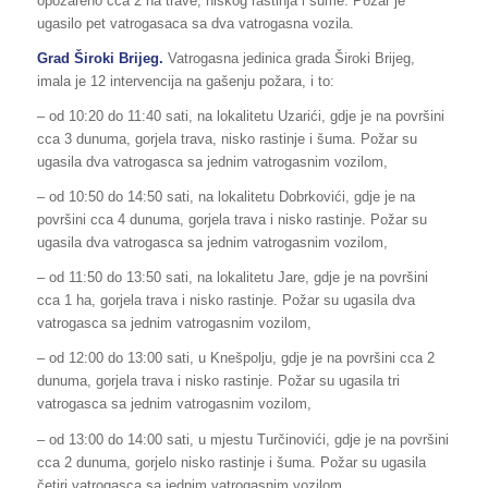
opožareno cca 2 ha trave, niskog rastinja i šume. Požar je
ugasilo pet vatrogasaca sa dva vatrogasna vozila.
Grad Široki Brijeg.
Vatrogasna jedinica grada Široki Brijeg,
imala je 12 intervencija na gašenju požara, i to:
– od 10:20 do 11:40 sati, na lokalitetu Uzarići, gdje je na površini
cca 3 dunuma, gorjela trava, nisko rastinje i šuma. Požar su
ugasila dva vatrogasca sa jednim vatrogasnim vozilom,
– od 10:50 do 14:50 sati, na lokalitetu Dobrkovići, gdje je na
površini cca 4 dunuma, gorjela trava i nisko rastinje. Požar su
ugasila dva vatrogasca sa jednim vatrogasnim vozilom,
– od 11:50 do 13:50 sati, na lokalitetu Jare, gdje je na površini
cca 1 ha, gorjela trava i nisko rastinje. Požar su ugasila dva
vatrogasca sa jednim vatrogasnim vozilom,
– od 12:00 do 13:00 sati, u Knešpolju, gdje je na površini cca 2
dunuma, gorjela trava i nisko rastinje. Požar su ugasila tri
vatrogasca sa jednim vatrogasnim vozilom,
– od 13:00 do 14:00 sati, u mjestu Turčinovići, gdje je na površini
cca 2 dunuma, gorjelo nisko rastinje i šuma. Požar su ugasila
četiri vatrogasca sa jednim vatrogasnim vozilom,