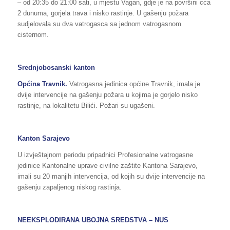
– od 20:35 do 21:00 sati, u mjestu Vagan, gdje je na površini cca
2 dunuma, gorjela trava i nisko rastinje. U gašenju požara
sudjelovala su dva vatrogasca sa jednom vatrogasnom
cisternom.
Srednjobosanski kanton
Općina Travnik.
Vatrogasna jedinica općine Travnik, imala je
dvije intervencije na gašenju požara u kojima je gorjelo nisko
rastinje, na lokalitetu Bilići. Požari su ugašeni.
Kanton Sarajevo
U izvještajnom periodu pripadnici Profesionalne vatrogasne
jedinice Kantonalne uprave civilne zaštite Kantona Sarajevo,
imali su 20 manjih intervencija, od kojih su dvije intervencije na
gašenju zapaljenog niskog rastinja.
NEEKSPLODIRANA UBOJNA SREDSTVA – NUS