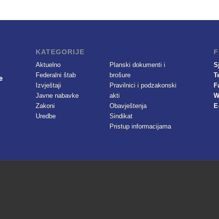
KATEGORIJE
F
Aktuelno
Planski dokumenti i
S
Federalni štab
brošure
T
Izvještaji
Pravilnici i podzakonski
F
Javne nabavke
akti
W
Zakoni
Obavještenja
E
Uredbe
Sindikat
Pristup informacijama