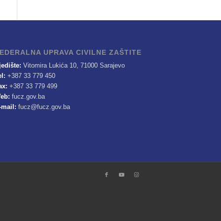
EDERALNA UPRAVA CIVILNE ZAŠTITE
jedište:
Vitomira Lukića 10, 71000 Sarajevo
el:
+387 33 779 450
ax:
+387 33 779 499
eb:
fucz.gov.ba
-mail:
fucz@fucz.gov.ba