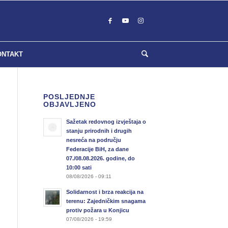
ONTAKT
POSLJEDNJE
OBJAVLJENO
Sažetak redovnog izvještaja o
stanju prirodnih i drugih
nesreća na području
Federacije BiH, za dane
07./08.08.2026. godine, do
10:00 sati
08/08/2026 - 09:11
Solidarnost i brza reakcija na
terenu: Zajedničkim snagama
protiv požara u Konjicu
07/08/2026 - 19:59