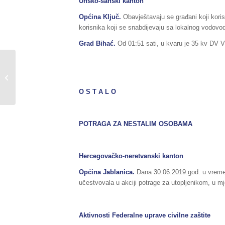
Unsko-sanski kanton
Općina Ključ.
Obavještavaju se građani koji kori
korisnika koji se snabdijevaju sa lokalnog vodov
Grad Bihać.
Od 01:51 sati, u kvaru je 35 kv DV V
Pripadnici FUCZ u Srbiji
uspješno predstavili BiH
na međunarodnoj
O S T A L O
vježbi...
POTRAGA ZA NESTALIM OSOBAMA
Hercegovačko-neretvanski kanton
Općina Jablanica.
Dana 30.06.2019.god. u vremenu
učestvovala u akciji potrage za utopljenikom, u m
Aktivnosti Federalne uprave civilne zaštite