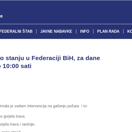
FEDERALNI ŠTAB
JAVNE NABAVKE
INFO
PLAN RADA
K
o stanju u Federaciji BiH, za dane
 10:00 sati
imala je sedam intervencija na gašenju požara i to:
e gorjela trava.
jela trava i rastinje,