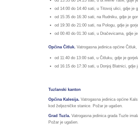
od 13:55 do 14:25 sati, u ul.Mehe Tase, gdje je
od 14:00 do 14:40 sati, u Titovoj ulici, gdje je 
od 15:35 do 16:30 sati, na Rudniku, gdje je gor
od 19:30 do 21:00 sati, na Pologu, gdje je gorjel
od 00:40 do 01:30 sati, u Dračevicama, gdje je
Općina Čitluk.
Vatrogasna jedinica općine Čitluk, 
od 11:40 do 13:00 sati, u Čitluku, gdje je gorjel
od 16:15 do 17:30 sati, u Donjoj Blatnici, gdje je
Tuzlanski kanton
Općina Kalesija.
Vatrogasna jedinica općine Kalsij
kod željezničke stanice. Požar je ugašen.
Grad Tuzla.
Vatrogasna jedinica grada Tuzle imal
Požar je ugašen.