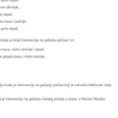
 gorio otpad,
gorio dimnjak,
io otpad,
a trava i rastinje,
 gorio otpad,
imala je dvije intervencije na gašenju požara i to:
a trava, nisko rastinje i otpad,
 gorjela trava i nisko rastinje.
a imala je intervenciju na gašenju požara koji je zahvatio telefonski stub,
a je intervenciju na gašenju manjeg požara u stanu, u Novom Naselju.