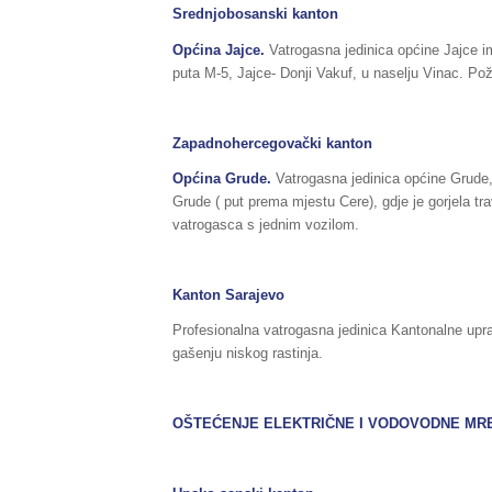
Srednjobosanski kanton
Općina Jajce.
Vatrogasna jedinica općine Jajce im
puta M-5, Jajce- Donji Vakuf, u naselju Vinac. Po
Zapadnohercegovački kanton
Općina Grude.
Vatrogasna jedinica općine Grude,
Grude ( put prema mjestu Cere), gdje je gorjela tra
vatrogasca s jednim vozilom.
Kanton Sarajevo
Profesionalna vatrogasna jedinica Kantonalne uprav
gašenju niskog rastinja.
OŠTEĆENJE ELEKTRIČNE I VODOVODNE MR