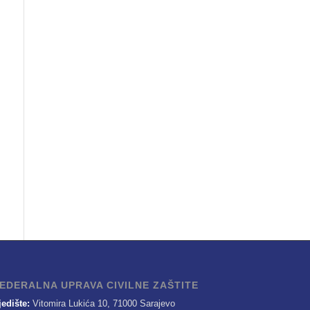
EDERALNA UPRAVA CIVILNE ZAŠTITE
jedište:
Vitomira Lukića 10, 71000 Sarajevo