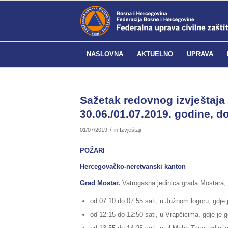
NASLOVNA
AKTUELNO
UPRAVA
Sažetak redovnog izvještaja 
30.06./01.07.2019. godine, do
/
01/07/2019
in
Izvještaji
POŽARI
Hercegovačko-neretvanski kanton
Grad Mostar.
Vatrogasna jedinica grada Mostara, 
od 07:10 do 07:55 sati, u Južnom logoru, gdje j
od 12:15 do 12:50 sati, u Vrapčićima, gdje je gor