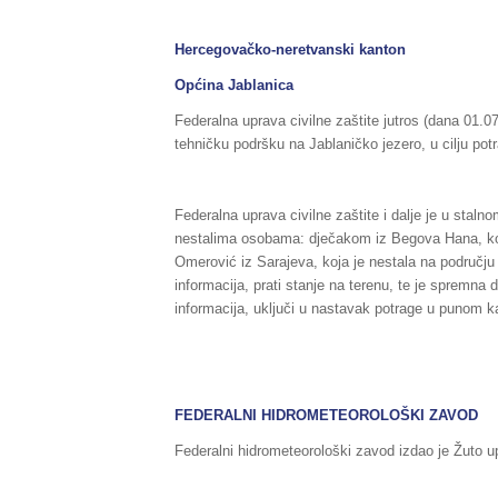
Hercegovačko-neretvanski kanton
Općina Jablanica
Federalna uprava civilne zaštite jutros (dana 01.0
tehničku podršku na Jablaničko jezero, u cilju pot
Federalna uprava civilne zaštite i dalje je u stal
nestalima osobama: dječakom iz Begova Hana, ko
Omerović iz Sarajeva, koja je nestala na području 
informacija, prati stanje na terenu, te je spremna
informacija, uključi u nastavak potrage u punom k
FEDERALNI HIDROMETEOROLOŠKI ZAVOD
Federalni hidrometeorološki zavod izdao je Žuto u