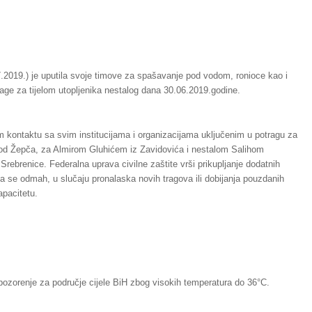
7.2019.) je uputila svoje timove za spašavanje pod vodom, ronioce kao i
rage za tijelom utopljenika nestalog dana 30.06.2019.godine.
nom kontaktu sa svim institucijama i organizacijama uključenim u potragu za
d Žepča, za Almirom Gluhićem iz Zavidovića i nestalom Salihom
Srebrenice. Federalna uprava civilne zaštite vrši prikupljanje dodatnih
 da se odmah, u slučaju pronalaska novih tragova ili dobijanja pouzdanih
apacitetu.
pozorenje za područje cijele BiH zbog visokih temperatura do 36°C.