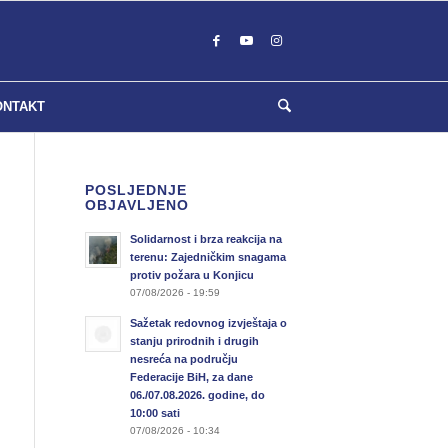
ONTAKT
POSLJEDNJE
OBJAVLJENO
Solidarnost i brza reakcija na
terenu: Zajedničkim snagama
protiv požara u Konjicu
07/08/2026 - 19:59
Sažetak redovnog izvještaja o
stanju prirodnih i drugih
nesreća na području
Federacije BiH, za dane
06./07.08.2026. godine, do
10:00 sati
07/08/2026 - 10:34