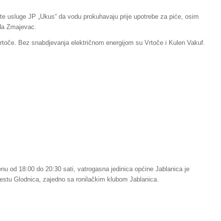
ste usluge JP „Ukus“ da vodu prokuhavaju prije upotrebe za piće, osim
oda Zmajevac.
rtoče. Bez snabdjevanja električnom energijom su Vrtoče i Kulen Vakuf.
 od 18:00 do 20:30 sati, vatrogasna jedinica općine Jablanica je
jestu Glodnica, zajedno sa ronilačkim klubom Jablanica.