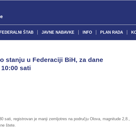
FEDERALNI ŠTAB
JAVNE NABAVKE
INFO
PLAN RADA
K
o stanju u Federaciji BiH, za dane
 10:00 sati
 sati, registrovan je manji zemljotres na području Olova, magnitude 2,8.,
lne štete.