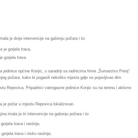
ala je dvije intervencije na gašenju požara i to:
e je gorjela trava,
e gorjela trava.
 jedinice općine Konjic, u saradnji sa radnicima firme „Šumarstvo Prenj“
šnjeg požara, kako bi pogasili nekoliko mjesta gdje se pojavljivao dim.
u Repovica. Pripadnici vatrogasne jedinice Konjic su na terenu i aktivno
a je požar u mjestu Repovica lokalizovan.
ina imala je tri intervencije na gašenju požara i to:
orjela trava i rastinje,
gorjela trava i nisko rastinje,