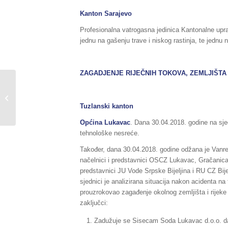
Kanton Sarajevo
Profesionalna vatrogasna jedinica Kantonalne uprav
jednu na gašenju trave i niskog rastinja, te jednu 
ZAGADJENJE RIJEČNIH TOKOVA, ZEMLJIŠTA 
Sažetak redovnog izvještaja o stanju
u Federaciji BiH, za dane
Tuzlanski kanton
29./30.04.2018.godine,...
Općina Lukavac
. Dana 30.04.2018. godine na sj
tehnološke nesreće.
Također, dana 30.04.2018. godine odžana je Vanre
načelnici i predstavnici OSCZ Lukavac, Gračanica 
predstavnici JU Vode Srpske Bijeljina i RU CZ Bij
sjednici je analizirana situacija nakon acidenta n
prouzrokovao zagađenje okolnog zemljišta i rijeke 
zaključci:
Zadužuje se Sisecam Soda Lukavac d.o.o. da