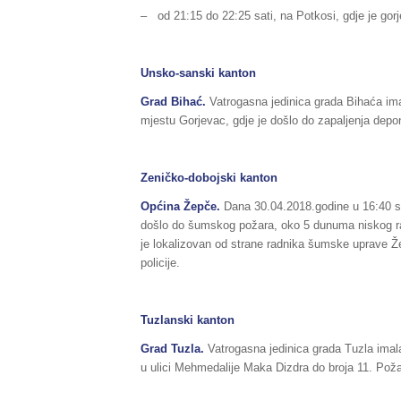
– od 21:15 do 22:25 sati, na Potkosi, gdje je gorje
Unsko-sanski kanton
Grad Bihać.
Vatrogasna jedinica grada Bihaća ima
mjestu Gorjevac, gdje je došlo do zapaljenja depon
Zeničko-dobojski kanton
Općina Žepče.
Dana 30.04.2018.godine u 16:40 sa
došlo do šumskog požara, oko 5 dunuma niskog ras
je lokalizovan od strane radnika šumske uprave Ž
policije.
Tuzlanski kanton
Grad Tuzla.
Vatrogasna jedinica grada Tuzla imala
u ulici Mehmedalije Maka Dizdra do broja 11. Požar