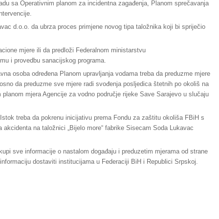
skladu sa Operativnim planom za incidentna zagađenja, Planom sprečavanja
ntervencije.
d.o.o. da ubrza proces primjene novog tipa taložnika koji bi spriječio
acione mjere ili da predloži Federalnom ministarstvu
remu i provedbu sanacijskog programa.
pravna osoba određena Planom upravljanja vodama treba da preduzme mjere
dnosno da preduzme sve mjere radi svođenja posljedica štetnih po okoliš na
planom mjera Agencije za vodno područje rijeke Save Sarajevo u slučaju
Istok treba da pokrenu inicijativu prema Fondu za zaštitu okoliša FBiH s
ca akcidenta na taložnici „Bijelo more“ fabrike Sisecam Soda Lukavac
rikupi sve informacije o nastalom događaju i preduzetim mjerama od strane
informaciju dostaviti institucijama u Federaciji BiH i Republici Srpskoj.