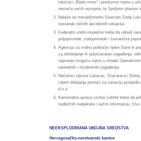
taložnici „Bijelo more“ i preduzme mjere u 
nesreća većih razmjera, te Spoljnim planom i
Nalaže se menadžmentu Sisecam Soda Lukavac 
nastanak sličnih akcidentih situacija.
Federalni vodni inspektor treba da odredi san
poljoprivrede, vodoprivrede i šumarstva prip
Agencija za vodno područje rijeke Save ili 
za otklanjanje ili sprječavanje zagađenja, o
najmanju moguću mjeru u skladu Operativnim 
vanrednih i incidentnih zagađenja.
Načelnici općina Lukavac, Gračanica i Doboj 
ciljem dobijanja pomoći za sanaciju posljedi
d.o.o.
Kantonalna uprava civilne zaštite treba da p
nadležnih subjekata i sačini informaciju. Ovu 
NEEKSPLODIRANA UBOJNA SREDSTVA
Hercegovačko-neretvanski kanton