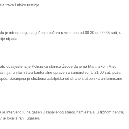
la trava i nisko rastinje.
la je intervenciju na gašenju požara u vremenu od 08:30 do 09:45 sati, u
ije otpada.
ti, obavještena je Policijska stanica Žepče da je na Martinskom Visu,
tinja, u vlasništvu kantonalne uprave za šumarstvo. U 21:00 sat, požar
epče. Sačinjena je službena zabilješka od strane službenika uniformisane
 je intervenciju na gašenju zapaljenog starog namještaja, u tržnom centru,
 je lokaliziran i ugašen.