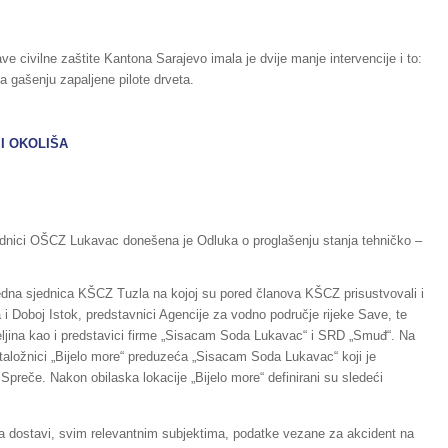
e civilne zaštite Kantona Sarajevo imala je dvije manje intervencije i to:
na gašenju zapaljene pilote drveta.
I OKOLIŠA
ednici OŠCZ Lukavac donešena je Odluka o proglašenju stanja tehničko –
dna sjednica KŠCZ Tuzla na kojoj su pored članova KŠCZ prisustvovali i
i Doboj Istok, predstavnici Agencije za vodno područje rijeke Save, te
eljina kao i predstavici firme „Sisacam Soda Lukavac“ i SRD „Smuđ“. Na
a taložnici „Bijelo more“ preduzeća „Sisacam Soda Lukavac“ koji je
Spreče. Nakon obilaska lokacije „Bijelo more“ definirani su sledeći
 dostavi, svim relevantnim subjektima, podatke vezane za akcident na