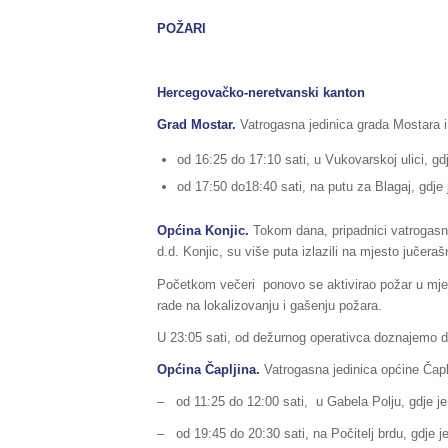
POŽARI
Hercegovačko-neretvanski kanton
Grad Mostar.
Vatrogasna jedinica grada Mostara im
od 16:25 do 17:10 sati, u Vukovarskoj ulici, gdj
od 17:50 do18:40 sati, na putu za Blagaj, gdje j
Općina Konjic.
Tokom dana, pripadnici vatrogasna
d.d. Konjic, su više puta izlazili na mjesto jučera
Početkom večeri ponovo se aktivirao požar u mjest
rade na lokalizovanju i gašenju požara.
U 23:05 sati, od dežurnog operativca doznajemo d
Općina Čapljina.
Vatrogasna jedinica općine Čaplj
– od 11:25 do 12:00 sati, u Gabela Polju, gdje je g
– od 19:45 do 20:30 sati, na Počitelj brdu, gdje je 