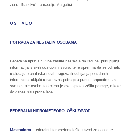
zonu „Bratstvo“, te naselje Margetići.
O S T A L O
POTRAGA ZA NESTALIM OSOBAMA
Federalna uprava civilne zaštite nastavlja da radi na prikupljanju
informacija iz svih dostupnih izvora, te je spremna da se odmah,
u slučaju pronalaska novih tragova ili dobijanja pouzdanih
informacija, uključi u nastavak potrage u punom kapacitetu za
sve nestale osobe za kojima je ova Uprava vršila potrage, a koje
do danas nisu pronađene.
FEDERALNI HIDROMETEOROLOŠKI ZAVOD
Meteoalarm:
Federalni hidrometeorološki zavod za danas je