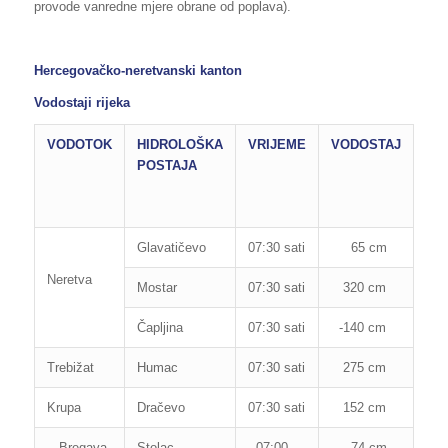
provode vanredne mjere obrane od poplava).
Hercegovačko-neretvanski kanton
Vodostaji rijeka
VODOTOK
HIDROLOŠKA
VRIJEME
VODOSTAJ
RE
POSTAJA
OB
OD
PO
Glavatičevo
07:30 sati
65 cm
160
Neretva
Mostar
07:30 sati
320 cm
850
Čapljina
07:30 sati
-140 cm
200
Trebižat
Humac
07:30 sati
275 cm
280
Krupa
Dračevo
07:30 sati
152 cm
300
Bregava
Stolac
07:00
74 cm
110