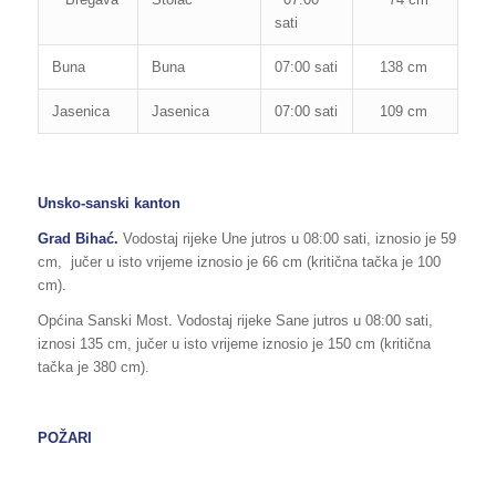
sati
Buna
Buna
07:00 sati
138 cm
265
Jasenica
Jasenica
07:00 sati
109 cm
130
Unsko-sanski kanton
Grad Bihać.
Vodostaj rijeke Une jutros u 08:00 sati, iznosio je 59
cm, jučer u isto vrijeme iznosio je 66 cm (kritična tačka je 100
cm).
Općina Sanski Most. Vodostaj rijeke Sane jutros u 08:00 sati,
iznosi 135 cm, jučer u isto vrijeme iznosio je 150 cm (kritična
tačka je 380 cm).
POŽARI