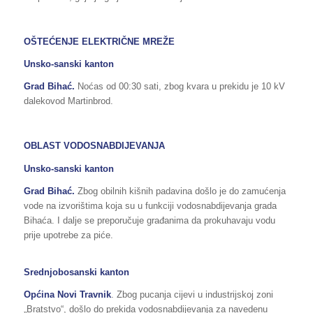
OŠTEĆENJE ELEKTRIČNE MREŽE
Unsko-sanski kanton
Grad Bihać.
Noćas od 00:30 sati, zbog kvara u prekidu je 10 kV
dalekovod Martinbrod.
OBLAST VODOSNABDIJEVANJA
Unsko-sanski kanton
Grad Bihać.
Zbog obilnih kišnih padavina došlo je do zamućenja
vode na izvorištima koja su u funkciji vodosnabdijevanja grada
Bihaća. I dalje se preporučuje građanima da prokuhavaju vodu
prije upotrebe za piće.
Srednjobosanski kanton
Općina Novi Travnik
. Zbog pucanja cijevi u industrijskoj zoni
„Bratstvo“, došlo do prekida vodosnabdijevanja za navedenu