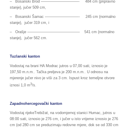
– Bosanski Brod —————­­­­­­­—————- 484 cm (pripravno
stanje), jučer 509 cm,
– Bosanski Šamac —————————- 245 cm (normalno
stanje), jučer 319 cm, i
– Orašje —————————————— 541 cm (normalno
stanje), jučer 562 cm.
Tuzlanski kanton
Vodostaj na brani HA Modrac jutros u 07,00 sati, iznosio je
197,50 m.n.m.. Tačka preljeva je 200 m.n.m.. U odnosu na
mjerenje jučer nivo je viši za 3 cm. Ispust kroz temeljne otvore
3
iznosi 1,0 m
/s.
Zapadnohercegovački kanton
Vodostaj rijekeTrebižat, na vodomjernoj stanici Humac, jutros u
08:00 sati, iznosio je 276 cm, i jučer u isto vrijeme iznosio je 276
cm (od 280 cm se preduzimaju redovne mjere, dok se od 330 cm