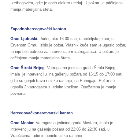
Izetbegovića, gdje je gorio elektro uređaj. U požaru je pričinjena
manja materijalna šteta.
Zapadnohercegovački kanton
Grad Ljubuški.
Jučer, oko 16:00 sati, u obiteljskoj kući, u
Crvenom Grmu, izbio je požar. Vlasnik kuće sam je ugasio požar,
te nije bilo potrebe za intervencijom vatrogasaca. U požaru je
pričinjena manja materijalna šteta.
Grad Široki Brijeg
. Vatrogasna jedinica grada Široki Brijeg,
imala je intervenciju na gašenju požara od 16:15 do 17:00 sati,
gdje su gorjeli trava i nisko rastinje, na Puringaju. Požar su
ugasila 2 vatrogasca s jednim vozilom. Opožarena je manja
površina.
Hercegovačkoneretvanski kanton
Grad Mostar.
Vatrogasna jedinica grada Mostara, imala je
intervenciju na gašenju požara od 22:05 do 22:30 sati, u
Vrapčićima, gdje je gorjelo nisko rastinje.