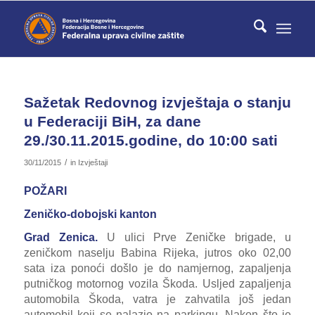
Sažetak Redovnog izvještaja o stanju
u Federaciji BiH, za dane
29./30.11.2015.godine, do 10:00 sati
/
30/11/2015
in
Izvještaji
POŽARI
Zeničko-dobojski kanton
Grad Zenica.
U ulici Prve Zeničke brigade, u
zeničkom naselju Babina Rijeka, jutros oko 02,00
sata iza ponoći došlo je do namjernog, zapaljenja
putničkog motornog vozila Škoda. Usljed zapaljenja
automobila Škoda, vatra je zahvatila još jedan
automobil koji se nalazio na parkingu. Nakon što je