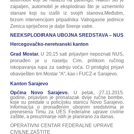
zapaljen, automobil je eksplodirao što je uznemirilo
stanare koji su izašli iz svojih stanova.
Međutim,
brzom intervencijom pripadnika Vatrogasne jedinice
Zenica spriječeno je dalje širenje vatre.
NEEKSPLODIRANA UBOJNA SREDSTAVA – NUS
Hercegovačko-neretvanski kanton
Grad Mostar.
U 20,15 sati prijavljen nepoznati NUS,
pronađen je u naselju Cim, prilikom ručnog
iskopavanja rupa za sadnju voća. O pristigloj prijavi
obaviješten tim Mostar “A“, kao i FUCZ-e Sarajevo.
Kanton Sarajevo
Općina Novo Sarajevo.
U petak, 27.11.2015.
godine, prijavljen je pronalazak dvije ručne bombe,
koje su predate u policijsku stanicu Novo Sarajevo.
Informacija o pronađenim ubojnim sredstvima je
prenesena Timu za UES Federalne uprave civilne
zaštite, a preuzimanje istih je planirano za danas.
OPERATIVNI CENTAR FEDERALNE UPRAVE
CIVILNE ZAŠTITE