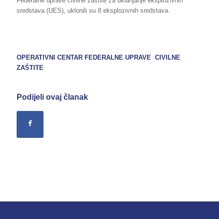
Federalne uprave civilne zaštite za uklanjanje eksplozivnih
sredstava (UES), uklonili su 8 eksplozivnih sredstava.
OPERATIVNI CENTAR FEDERALNE UPRAVE CIVILNE
ZAŠTITE
Podijeli ovaj članak