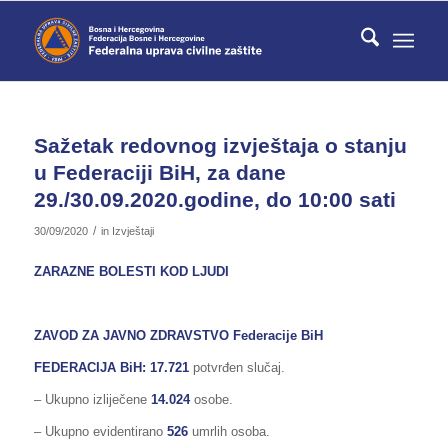
Sažetak redovnog izvještaja o stanju
u Federaciji BiH, za dane
29./30.09.2020.godine, do 10:00 sati
/
30/09/2020
in
Izvještaji
ZARAZNE BOLESTI KOD LJUDI
ZAVOD ZA JAVNO ZDRAVSTVO Federacije BiH
FEDERACIJA BiH
: 17.721
potvrđen slučaj.
– Ukupno izliječene
14.024
osobe.
– Ukupno evidentirano
526
umrlih osoba.