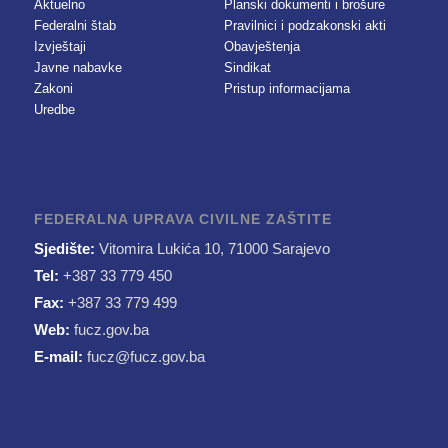
Aktuelno
Planski dokumenti i brošure
Federalni štab
Pravilnici i podzakonski akti
Izvještaji
Obavještenja
Javne nabavke
Sindikat
Zakoni
Pristup informacijama
Uredbe
FEDERALNA UPRAVA CIVILNE ZAŠTITE
Sjedište:
Vitomira Lukića 10, 71000 Sarajevo
Tel:
+387 33 779 450
Fax:
+387 33 779 499
Web:
fucz.gov.ba
E-mail:
fucz@fucz.gov.ba