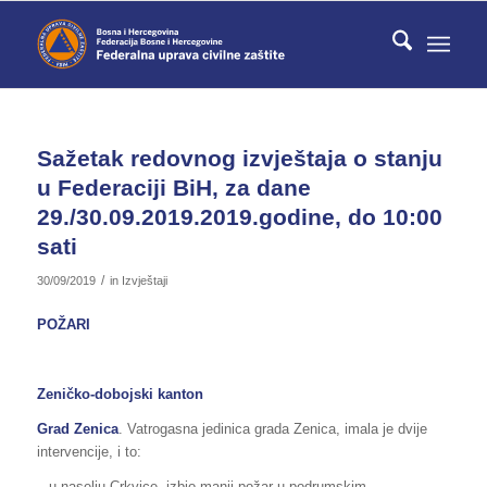
Sažetak redovnog izvještaja o stanju
u Federaciji BiH, za dane
29./30.09.2019.2019.godine, do 10:00
sati
/
30/09/2019
in
Izvještaji
POŽARI
Zeničko-dobojski kanton
Grad Zenica
. Vatrogasna jedinica grada Zenica, imala je dvije
intervencije, i to:
– u naselju Crkvice, izbio manji požar u podrumskim