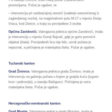
prostorijama. Požar je ugašen, te
– intervencija pri saobraćajnoj nesreći (vađenje unesrećenog iz
zaglavljenog vozila), na magistralnom putu M-17 u mjestu Donja
Vraca, kod Zenice, u kojoj su povrijeđene 3 osobe.
Općina Zavidovići.
Vatrogasna jedinica općine Zavidovići, imala
je intervenciju u mjestu Gornji Bajvati, gdje je gorio pomoćni
objekat (štala). Povrijeđenih lica nije bilo, uzrok požara je
nepoznat, a pričinjena je materijalna šteta. Požar je ugašen.
Tuzlanski kanton
Grad Živinice.
Vatrogasna jedinica grada Živinice, imala je
intervenciju na gašenju požara u kojem je gorjela kuća (izgorio
krov i potkrovlje), u naselju Bašigovci. Pričinjena je veća
materijalna šteta. Požar je ugašen.
Hercegovačko-neretvanski kanton
Grad Mostar.
Vatrogasna jedinica grada Mostara, imala je