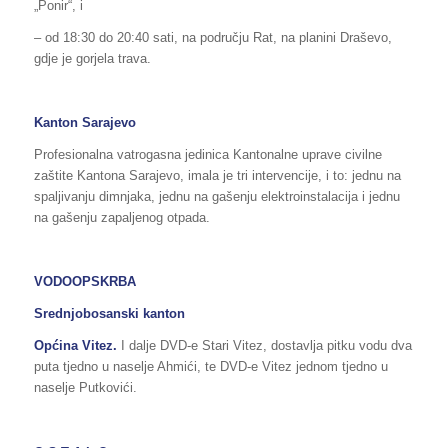
„Ponir“, i
– od 18:30 do 20:40 sati, na području Rat, na planini Draševo,
gdje je gorjela trava.
Kanton Sarajevo
Profesionalna vatrogasna jedinica Kantonalne uprave civilne
zaštite Kantona Sarajevo, imala je tri intervencije, i to: jednu na
spaljivanju dimnjaka, jednu na gašenju elektroinstalacija i jednu
na gašenju zapaljenog otpada.
VODOOPSKRBA
Srednjobosanski kanton
Općina Vitez.
I dalje DVD-e Stari Vitez, dostavlja pitku vodu dva
puta tjedno u naselje Ahmići, te DVD-e Vitez jednom tjedno u
naselje Putkovići.