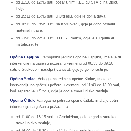
od 11:10 do 12:45 sati, požar u firmi „EURO STAR“ na Bišću
Polju,
od 15:11 do 15:45 sati, u Ortiješu, gdje je gorila trava,
od 18:15 do 18:45 sati, na Kobilovači, gdje je gorio otpadni
materijal i trava,
od 21:45 do 22:20 sati, u ul. S. Radića, gdje je su gorile el.
instalacije, te
Općina Čapljina.
Vatrogasna jedinica općine Čapljina, imala je tri
intervencije na gašenju požara, u vremenu od 08:55 do 09:20
sati, u Šuškovom naselju (Ivanuša), gdje je gorilo rastinje.
Općina Stolac.
Vatrogasna jedinica općine Stolac, imala je
intervenciju na gašenju požara u vremenu od 11:40 do 13:00 sati,
kod separacije u Stocu, gdje je gorila trava i nisko rastinje.
Općina Čitluk.
Vatrogasna jedinica općine Čitluk, imala je četiri
intervencije na gašenju požara i to:
od 11:00 do 13:15 sati, u Gradnićima, gdje je gorila smreka,
trava i nisko rastinje,
od 16:00 do 18:30 sati, u Vidovićima, gdje je gorila smreka,