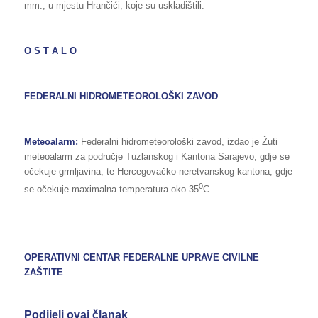
mm., u mjestu Hrančići, koje su uskladištili.
O S T A L O
FEDERALNI HIDROMETEOROLOŠKI ZAVOD
Meteoalarm:
Federalni hidrometeorološki zavod, izdao je Žuti
meteoalarm za područje Tuzlanskog i Kantona Sarajevo, gdje se
očekuje grmljavina, te Hercegovačko-neretvanskog kantona, gdje
0
se očekuje maximalna temperatura oko 35
C.
OPERATIVNI CENTAR FEDERALNE UPRAVE
CIVILNE
ZAŠTITE
Podijeli ovaj članak