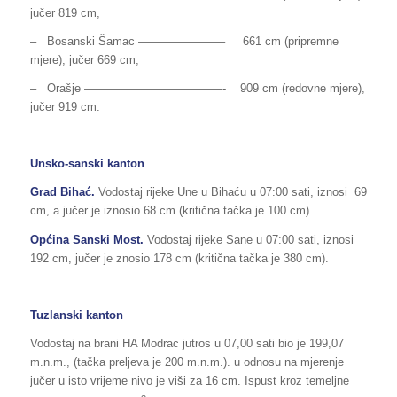
jučer 819 cm,
– Bosanski Šamac ———————– 661 cm (pripremne
mjere), jučer 669 cm,
– Orašje ————————————- 909 cm (redovne mjere),
jučer 919 cm.
Unsko-sanski kanton
Grad Bihać.
Vodostaj rijeke Une u Bihaću u 07:00 sati, iznosi 69
cm, a jučer je iznosio 68 cm (kritična tačka je 100 cm).
Općina Sanski Most.
Vodostaj rijeke Sane u 07:00 sati, iznosi
192 cm, jučer je znosio 178 cm (kritična tačka je 380 cm).
Tuzlanski kanton
Vodostaj na brani HA Modrac jutros u 07,00 sati bio je 199,07
m.n.m., (tačka preljeva je 200 m.n.m.). u odnosu na mjerenje
jučer u isto vrijeme nivo je viši za 16 cm. Ispust kroz temeljne