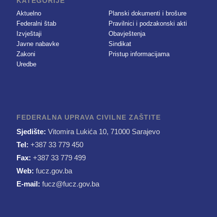
KATEGORIJE
Aktuelno
Planski dokumenti i brošure
Federalni štab
Pravilnici i podzakonski akti
Izvještaji
Obavještenja
Javne nabavke
Sindikat
Zakoni
Pristup informacijama
Uredbe
FEDERALNA UPRAVA CIVILNE ZAŠTITE
Sjedište:
Vitomira Lukića 10, 71000 Sarajevo
Tel:
+387 33 779 450
Fax:
+387 33 779 499
Web:
fucz.gov.ba
E-mail:
fucz@fucz.gov.ba