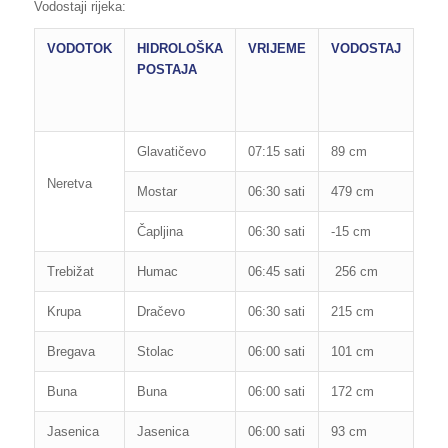
Vodostaji rijeka:
VODOTOK
HIDROLOŠKA
VRIJEME
VODOSTAJ
RE
POSTAJA
OB
OD
PO
Glavatičevo
07:15 sati
89 cm
160
Neretva
Mostar
06:30 sati
479 cm
850
Čapljina
06:30 sati
-15 cm
200
Trebižat
Humac
06:45 sati
256 cm
280
Krupa
Dračevo
06:30 sati
215 cm
300
Bregava
Stolac
06:00 sati
101 cm
110
Buna
Buna
06:00 sati
172 cm
265
Jasenica
Jasenica
06:00 sati
93 cm
130