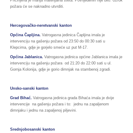
Pričinjena je manja materijalna šteta. Povrijeđenih nije bilo. Uzrok
požara će se naknadno utvrditi.
Hercegovačko-neretvanski kanton
Općina Čapljina.
Vatrogasna jedinica Čapljina imala je
intervenciju na gašenju požara od 23:50 do 00:30 sati u
Klepcima, gdje je gorjelo smeće uz put M-17.
Općina Jablanica.
Vatrogasna jedinica općine Jablanica imala je
intervenciju na gašenju požara od 21:20 do 22:00 sati u ul.
Gornja Kolonija, gdje je gorio dimnjak na stambenoj zgradi.
Unsko-sanski kanton
Grad Bihać.
Vatrogasna jedinica grada Bihaća imala je dvije
intervencije na gašenju požara i to: jednu na zapaljenom
dimnjaku i jednu na zapaljenoj piljevini.
Srednjobosanski kanton