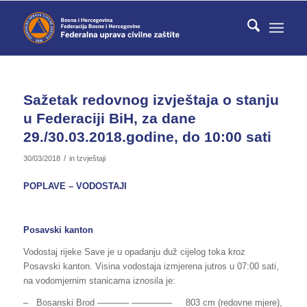
Sažetak redovnog izvještaja o stanju
u Federaciji BiH, za dane
29./30.03.2018.godine, do 10:00 sati
/
30/03/2018
in
Izvještaji
POPLAVE – VODOSTAJI
Posavski kanton
Vodostaj rijeke Save je u opadanju duž cijelog toka kroz
Posavski kanton. Visina vodostaja izmjerena jutros u 07:00 sati,
na vodomjernim stanicama iznosila je:
– Bosanski Brod ———– ————– 803 cm (redovne mjere),