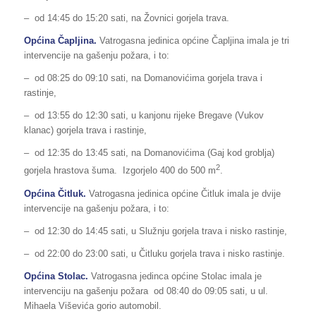
– od 14:45 do 15:20 sati, na Žovnici gorjela trava.
Općina Čapljina.
Vatrogasna jedinica općine Čapljina imala je tri
intervencije na gašenju požara, i to:
– od 08:25 do 09:10 sati, na Domanovićima gorjela trava i
rastinje,
– od 13:55 do 12:30 sati, u kanjonu rijeke Bregave (Vukov
klanac) gorjela trava i rastinje,
– od 12:35 do 13:45 sati, na Domanovićima (Gaj kod groblja)
2
gorjela hrastova šuma. Izgorjelo 400 do 500 m
.
Općina Čitluk.
Vatrogasna jedinica općine Čitluk imala je dvije
intervencije na gašenju požara, i to:
– od 12:30 do 14:45 sati, u Služnju gorjela trava i nisko rastinje,
– od 22:00 do 23:00 sati, u Čitluku gorjela trava i nisko rastinje.
Općina Stolac.
Vatrogasna jedinca općine Stolac imala je
intervenciju na gašenju požara
od 08:40 do 09:05 sati, u ul.
Mihaela Viševića gorio automobil.