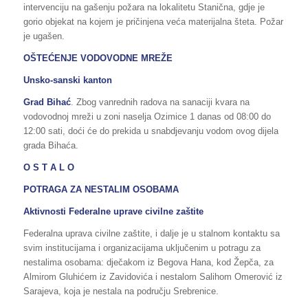
intervenciju na gašenju požara na lokalitetu Stanična, gdje je
gorio objekat na kojem je pričinjena veća materijalna šteta. Požar
je ugašen.
OŠTEĆENJE VODOVODNE MREŽE
Unsko-sanski kanton
Grad Bihać
. Zbog vanrednih radova na sanaciji kvara na
vodovodnoj mreži u zoni naselja Ozimice 1 danas od 08:00 do
12:00 sati, doći će do prekida u snabdjevanju vodom ovog dijela
grada Bihaća.
O S T A L O
POTRAGA ZA NESTALIM OSOBAMA
Aktivnosti Federalne uprave civilne zaštite
Federalna uprava civilne zaštite, i dalje je u stalnom kontaktu sa
svim institucijama i organizacijama uključenim u potragu za
nestalima osobama: dječakom iz Begova Hana, kod Žepča, za
Almirom Gluhićem iz Zavidovića i nestalom Salihom Omerović iz
Sarajeva, koja je nestala na području Srebrenice.