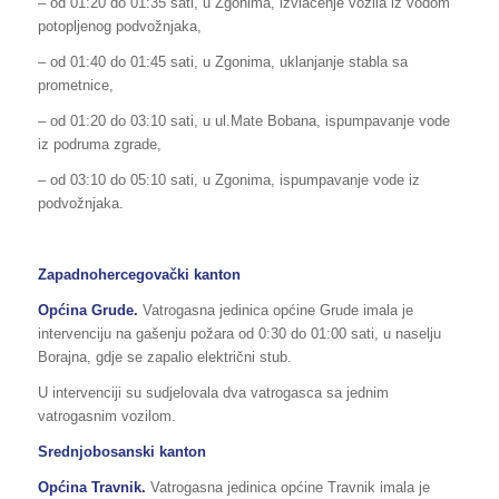
– od 01:20 do 01:35 sati, u Zgonima, izvlačenje vozila iz vodom
potopljenog podvožnjaka,
– od 01:40 do 01:45 sati, u Zgonima, uklanjanje stabla sa
prometnice,
– od 01:20 do 03:10 sati, u ul.Mate Bobana, ispumpavanje vode
iz podruma zgrade,
– od 03:10 do 05:10 sati, u Zgonima, ispumpavanje vode iz
podvožnjaka.
Zapadnohercegovački kanton
Općina Grude.
Vatrogasna jedinica općine Grude imala je
intervenciju na gašenju požara od 0:30 do 01:00 sati, u naselju
Borajna, gdje se zapalio električni stub.
U intervenciji su sudjelovala dva vatrogasca sa jednim
vatrogasnim vozilom.
Srednjobosanski kanton
Općina Travnik.
Vatrogasna jedinica općine Travnik imala je