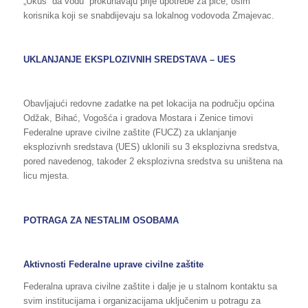
„Ukus“ da vodu prokuhavaju prije upotrebe za piće, osim
korisnika koji se snabdijevaju sa lokalnog vodovoda Zmajevac.
UKLANJANJE EKSPLOZIVNIH SREDSTAVA – UES
Obavljajući redovne zadatke na pet lokacija na području općina
Odžak, Bihać, Vogošća i gradova Mostara i Zenice timovi
Federalne uprave civilne zaštite (FUCZ) za uklanjanje
eksplozivnh sredstava (UES) uklonili su 3 eksplozivna sredstva,
pored navedenog, također 2 eksplozivna sredstva su uništena na
licu mjesta.
POTRAGA ZA NESTALIM OSOBAMA
Aktivnosti Federalne uprave civilne zaštite
Federalna uprava civilne zaštite i dalje je u stalnom kontaktu sa
svim institucijama i organizacijama uključenim u potragu za