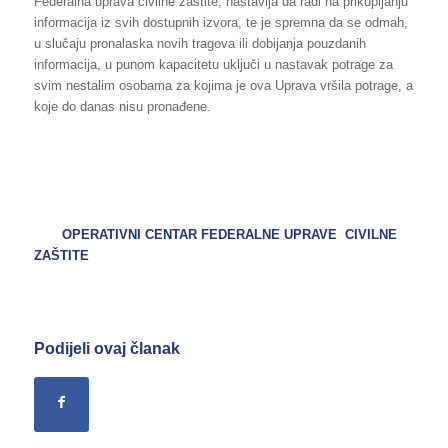
Federalna uprava civilne zaštite, nastavlja da radi na prikupljanju
informacija iz svih dostupnih izvora, te je spremna da se odmah,
u slučaju pronalaska novih tragova ili dobijanja pouzdanih
informacija, u punom kapacitetu uključi u nastavak potrage za
svim nestalim osobama za kojima je ova Uprava vršila potrage, a
koje do danas nisu pronađene.
OPERATIVNI CENTAR FEDERALNE UPRAVE CIVILNE
ZAŠTITE
Podijeli ovaj članak