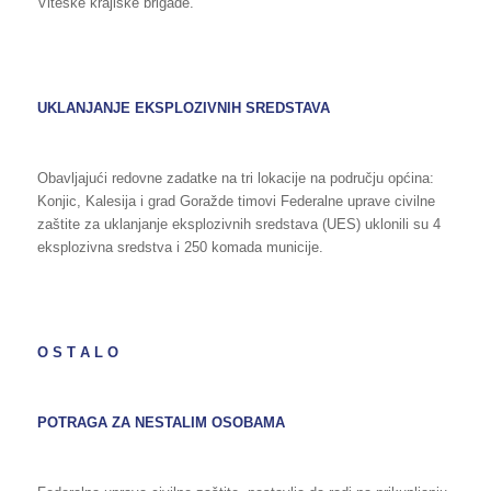
Viteške krajiške brigade.
UKLANJANJE EKSPLOZIVNIH SREDSTAVA
Obavljajući redovne zadatke na tri lokacije na području općina:
Konjic, Kalesija i grad Goražde timovi Federalne uprave civilne
zaštite za uklanjanje eksplozivnih sredstava (UES) uklonili su 4
eksplozivna sredstva i 250 komada municije.
O S T A L O
POTRAGA ZA NESTALIM OSOBAMA