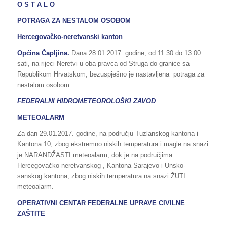
O S T A L O
POTRAGA ZA NESTALOM OSOBOM
Hercegovačko-neretvanski kanton
Općina Čapljina.
Dana 28.01.2017. godine, od 11:30 do 13:00
sati, na rijeci Neretvi u oba pravca od Struga do granice sa
Republikom Hrvatskom, bezuspješno je nastavljena potraga za
nestalom osobom.
FEDERALNI HIDROMETEOROLOŠKI ZAVOD
METEOALARM
Za dan 29.01.2017. godine, na području Tuzlanskog kantona i
Kantona 10, zbog ekstremno niskih temperatura i magle na snazi
je NARANDŽASTI meteoalarm, dok je na područjima:
Hercegovačko-neretvanskog , Kantona Sarajevo i Unsko-
sanskog kantona, zbog niskih temperatura na snazi ŽUTI
meteoalarm.
OPERATIVNI CENTAR FEDERALNE UPRAVE CIVILNE
ZAŠTITE