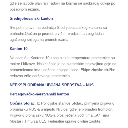
gdje se izvode planirani radovi na kojima se saobraćaj odvija po
posebnom režimu.
Srednjobosanski kanton
Svi putni pravci na području Srednjobosanskog kantona su
prohodni.Otežan je promet u višim predjelima zbog leda i
ugaženog snijega na prometnicama.
Kanton 10
Na području Kantona 10 zbog niskih temperatura prometnice su
mokre i klizave. Najkritičnije je na planinskim prijevojima gdje na
prometnicama ima ugažena snijega i leda. Ekipe zimske službe
redovno vrše održavanje prometnica.
NEEKSPLODIRANA UBOJNA SREDSTVA – NUS
Hercegovačko-neretvanski kanton
Općina Stolac.
Iz Policijske stanice Stolac, primljena prijava o
pronalasku NUS-a u mjestu Njivice, gdje je pronađen tromblon.
Prijava o pronalasku NUS-a proslijeđena vođi tima ,,A“ Tima
Mostar i Timu za UES Federalne uprave civilne zaštite.