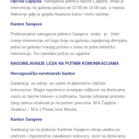
Općina Čapljina.
Vatrogasna jedinica općine Čapljina, imala je
intervenciju na gašenju požara od 12:05 do 14:00 sati, u mjestu
Nakovnju gdje je gorjela hrastova šuma i nisko rastinje.
Kanton Sarajevo
Profesionalna vatrogasna jedinica Sarajevo imala je četiri
manje intervencije od čega dvije na gašenju zapaljenog dimnjaka,
jedna na gašenju manjeg požara u stanu te jednu tehničku
intervenciju. Svi navedeni požari su ugašeni.
NAGOMILAVANJE LEDA NA PUTNIM KOMUNIKACIJAMA
Hercegovačko-neretvanski kanton
Saobraćaj se odvija po suhim ili djelomično vlažnim
kolovozima. Magla mjestimice smanjuje vidljivost na dionicama
cesta uz riječne tokove i u kotlinama. Sporije odvijanje prometa
zbog radova očekivati je na putnim pravcima M-6 Čapljina –
Studenci i M-6.1 Prolaz kroz Mostar.
Kanton Sarajevo
Saobraćaj se na području Kantona Sarajevo odvija uredno po
vlažnom i mjestimično zaleđenom kolovozu, osim na dionicama