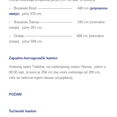
– Bosanski Brod —————­­­­­­­—————- 448 cm (
pripremno
stanje
), jučer 479 cm,
– Bosanski Šamac —————————- 245 cm (normalno
stanje), jučer 267 cm,
– Orašje —————————————— 488 cm (normalno
stanje), jučer 509 cm.
Zapadno-hercegovački kanton
Vodostaj rijeke Trebižat, na vodomjernoj stanici Humac, jutros u
08:00 sati, iznosio je 259 cm (na visini vodostaja od 280 cm,
vrše se redovne mjere obrane od poplava).
POŽARI
Tuzlanski kanton