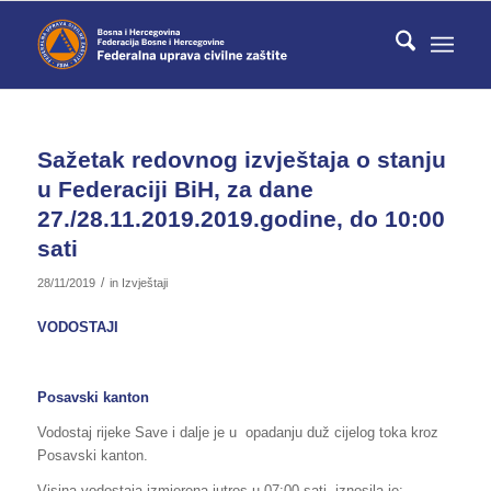
Sažetak redovnog izvještaja o stanju
u Federaciji BiH, za dane
27./28.11.2019.2019.godine, do 10:00
sati
/
28/11/2019
in
Izvještaji
VODOSTAJI
Posavski kanton
Vodostaj rijeke Save i dalje je u opadanju duž cijelog toka kroz
Posavski kanton.
Visina vodostaja izmjerena jutros u 07:00 sati, iznosila je: