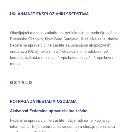
UKLANJANJE
EKSPLOZIVNIH SREDSTAVA
Obavljajući redovne zadatke na pet lokacija na podrućju općina
Bosansko Grahovo, Novi Grad Sarajevo, Ilijaš i Kalesija, timovi
Federalne uprave civilne zaštite za uklanjanje eksplozivnih
sredstava (UES), uklonili su 7 eksplozivnih sredstava, 50
komada pješačke municije, 1 vježbovni upaljač i 1 vježbovni
metak.
O S T A L O
POTRAGA ZA NESTALIM OSOBAMA
Aktivnosti Federalne uprave civilne zaštite
Federalna uprava civilne zaštite i dalje radi na prikupljanju
informacija, te je spremna da se odmah u slučaju pronalaska