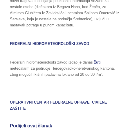
novih tragova ili dobijanja pouzdanih informacija vezano za
nestale osobe (dječakom iz Begova Hana, kod Žepča, za
Almirom Gluhićem iz Zavidovića i nestalom Salihom Omerović iz
Sarajeva, koja je nestala na području Srebrenice), uključi u
nastavak potrage u punom kapacitetu.
FEDERALNI HIDROMETEOROLOŠKI ZAVOD
Federalni hidrometeorološki zavod izdao je danas
žuti
meteoalarm za područje Hercegovačko-neretvanskog kantona,
zbog mogućih kišnih padavina loklano od 20 do 30 l/m².
OPERATIVNI CENTAR FEDERALNE UPRAVE CIVILNE
ZAŠTITE
Podijeli ovaj članak