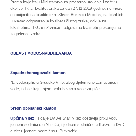
Prema izvještaju Ministarstva za prostorno uređenje i zaštitu
okolice TK-a, kvalitet zraka za dan 27.11.2019 godine, ne može
se ocijeniti na lokalitetima: Skver, Bukinje i Mobilna, na lokalitetu
Lukavac odgovarao je kvalitetu čistog zraka, dok je na
lokalitetima BKC-e i Živinice, odgovarao kvalitetu prekomjerno
zagađenog zraka.
OBLAST VODOSNABDIJEVANJA
Zapadnohercegovački kanton
Na vodocrpilištu Grudsko Vrilo, zbog djelomične zamućenosti
vode, i dalje traju mjere prokuhavanja vode za piće.
Srednjobosanski kanton
Općina Vitez
. I dalje DVD-e Stari Vitez dostavlja pitku vodu
jednom sedmično u Ahmiće, i jednom sedmično u Bukve, a DVD-
e Vitez jednom sedmično u Putkoviće.