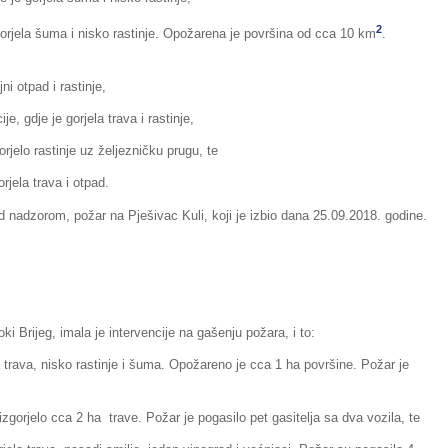
2
gorjela šuma i nisko rastinje. Opožarena je površina od cca 10 km
.
ni otpad i rastinje,
je, gdje je gorjela trava i rastinje,
rjelo rastinje uz željezničku prugu, te
rjela trava i otpad.
od nadzorom, požar na Pješivac Kuli, koji je izbio dana 25.09.2018. godine.
ki Brijeg, imala je intervencije na gašenju požara, i to:
a trava, nisko rastinje i šuma. Opožareno je cca 1 ha površine. Požar je
izgorjelo cca 2 ha trave. Požar je pogasilo pet gasitelja sa dva vozila, te