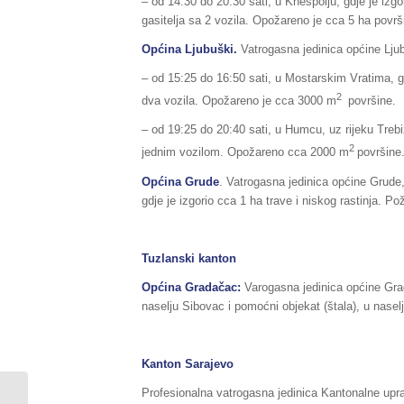
– od 14:30 do 20:30 sati, u Knešpolju, gdje je izgo
gasitelja sa 2 vozila. Opožareno je cca 5 ha površ
Općina Ljubuški.
Vatrogasna jedinica općine Ljub
– od 15:25 do 16:50 sati, u Mostarskim Vratima, gdj
2
dva vozila. Opožareno je cca 3000 m
površine.
– od 19:25 do 20:40 sati, u Humcu, uz rijeku Trebiža
2
jednim vozilom. Opožareno cca 2000 m
površine
Općina Grude
. Vatrogasna jedinica općine Grude,
gdje je izgorio cca 1 ha trave i niskog rastinja. P
Tuzlanski kanton
Općina Gradačac:
Varogasna jedinica općine Grada
naselju Sibovac i pomoćni objekat (štala), u nasel
Kanton Sarajevo
Profesionalna vatrogasna jedinica Kantonalne upra
Dopuna Sažetka redovnog izvještaja