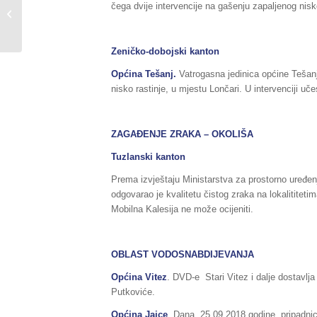
čega dvije intervencije na gašenju zapaljenog nisk
o stanju u Srednjobosanskom
kantonu, za...
Zeničko-dobojski kanton
Općina Tešanj.
Vatrogasna jedinica općine Tešanj,
nisko rastinje, u mjestu Lončari. U intervenciji u
ZAGAĐENJE ZRAKA – OKOLIŠA
Tuzlanski kanton
Prema izvještaju Ministarstva za prostorno uređenj
odgovarao je kvalitetu čistog zraka na lokalititeti
Mobilna Kalesija ne može ocijeniti.
OBLAST VODOSNABDIJEVANJA
Općina Vitez
. DVD-e Stari Vitez i dalje dostavlj
Putkoviće.
Općina Jajce
. Dana, 25.09.2018.godine, pripadnici