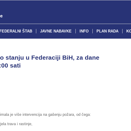
FEDERALNI ŠTAB
JAVNE NABAVKE
INFO
PLAN RADA
K
o stanju u Federaciji BiH, za dane
:00 sati
imala je više intervencija na gašenju požara, od čega:
ela trava i rastinje,