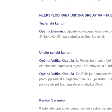
NEEKSPLODIRANA UBOJNA SREDSTVA – NU
Tuzlanski kanton
Općina Banovići.
Uposlenici Federalne uprave ci
„Pribitkovići III“, na području općine Banovići.
Unsko-sanski kanton
Općina Velika Kladuša
. Iz Policijske stanice Ve
eksplozivne naprave u mjestu Šmrekovac, u šumi. P
Općina Velika Kladuša
. Od Policijske stanice V
protiv pješadijske nagazne mine tzv. „pašteta“, u 
policije obilježili su mjesto pronalaska US-a.
Kanton Sarajevo
Kantonalni operativni centar civilne zaštite Sarajev