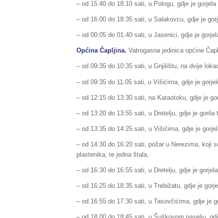
– od 15:40 do 18:10 sati, u Pologu, gdje je gorjela 
– od 16:00 do 18:35 sati, u Salakovcu, gdje je gorj
– od 00:05 do 01:40 sati, u Jasenici, gdje je gorjela
Općina Čapljina.
Vatrogasna jedinica općine Čaplj
– od 09:35 do 10:35 sati, u Gnjilištu, na dvije lokaci
– od 09:35 do 11:05 sati, u Višićima, gdje je gorjel
– od 12:15 do 13:30 sati, na Karaotoku, gdje je gorj
– od 13:20 do 13:55 sati, u Dretelju, gdje je gorila t
– od 13:35 do 14:25 sati, u Višićima, gdje je gorjela
– od 14:30 do 16:20 sati, požar u Nerezima, koji se
plastenika, te jedna štala,
– od 16:30 do 16:55 sati, u Dretelju, gdje je gorjela 
– od 16:25 do 18:35 sati, u Trebižatu, gdje je gorjel
– od 16:55 do 17:30 sati, u Tasovčićima, gdje je gor
– od 18.00 do 18:45 sati, u Šuškovom naselju, gdje