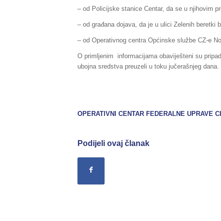
– od Policijske stanice Centar, da se u njihovim p
– od građana dojava, da je u ulici Zelenih beretki
– od Operativnog centra Općinske službe CZ-e Nov
O primljenim informacijama obaviješteni su pripad
ubojna sredstva preuzeli u toku jučerašnjeg dana.
OPERATIVNI CENTAR FEDERALNE UPRAVE
C
Podijeli ovaj članak