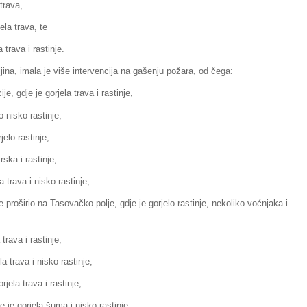
trava,
ela trava, te
 trava i rastinje.
ina, imala je više intervencija na gašenju požara, od čega:
je, gdje je gorjela trava i rastinje,
o nisko rastinje,
elo rastinje,
rska i rastinje,
 trava i nisko rastinje,
 proširio na Tasovačko polje, gdje je gorjelo rastinje, nekoliko voćnjaka i
trava i rastinje,
a trava i nisko rastinje,
jela trava i rastinje,
 je gorjela šuma i nisko rastinje,