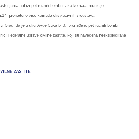
rostorijama nalazi pet ručnih bombi i više komada municije,
 br.14, pronađeno više komada eksplozivnih sredstava,
i Grad, da je u ulici Avde Ćuka br.8, pronađeno pet ručnih bombi.
nici Federalne uprave civilne zaštite, koji su navedena neeksplodirana
IVILNE ZAŠTITE