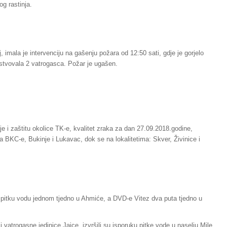
og rastinja.
 imala je intervenciju na gašenju požara od 12:50 sati, gdje je gorjelo
čestvovala 2 vatrogasca. Požar je ugašen.
e i zaštitu okolice TK-e, kvalitet zraka za dan 27.09.2018.godine,
ma BKC-e, Bukinje i Lukavac, dok se na lokalitetima: Skver, Živinice i
a pitku vodu jednom tjedno u Ahmiće, a DVD-e Vitez dva puta tjedno u
 vatrogasne jedinice Jajce, izvršili su isporuku pitke vode u naselju Mile.