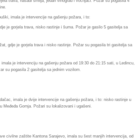
rjela trava, nasadi smilja, jedan vinograd i voćnjaci. Požar su pogasila 4
ine.
uški, imala je intervencije na gašenju požara, i to:
e je gorjela trava, nisko rastinje i šuma. Požar je gasilo 5 gasitelja sa
t, gdje je gorjela trava i nisko rastinje. Požar su pogasila tri gasitelja sa
.
 imala je intervenciju na gašenju požara od 19:30 do 21:15 sati, u Ledincu,
ožar su pogasila 2 gasitelja sa jednim vozilom.
čac, imala je dvije intervencije na gašenju požara, i to: nisko rastinje u
ju Međeđa Gornja. Požari su lokalizovani i ugašeni.
ve civilne zaštite Kantona Sarajevo, imala su šest manjih intervencija, od