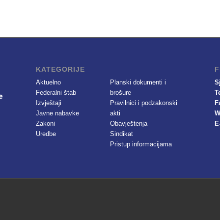
KATEGORIJE
F
Aktuelno
Planski dokumenti i
S
Federalni štab
brošure
T
Izvještaji
Pravilnici i podzakonski
F
Javne nabavke
akti
W
Zakoni
Obavještenja
E
Uredbe
Sindikat
Pristup informacijama