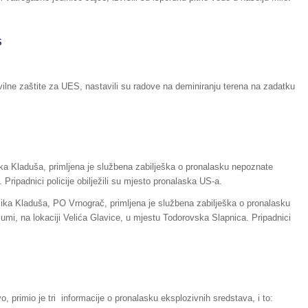
S
vilne zaštite za UES, nastavili su radove na deminiranju terena na zadatku
lika Kladuša, primljena je službena zabilješka o pronalasku nepoznate
ripadnici policije obilježili su mjesto pronalaska US-a.
elika Kladuša, PO Vrnograč, primljena je službena zabilješka o pronalasku
šumi, na lokaciji Velića Glavice, u mjestu Todorovska Slapnica. Pripadnici
o, primio je tri informacije o pronalasku eksplozivnih sredstava, i to: