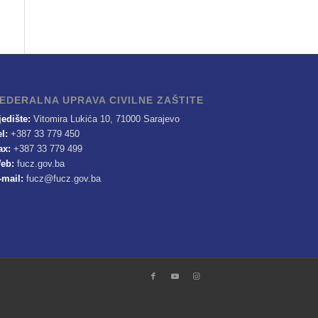
EDERALNA UPRAVA CIVILNE ZAŠTITE
jedište:
Vitomira Lukića 10, 71000 Sarajevo
el:
+387 33 779 450
ax:
+387 33 779 499
eb:
fucz.gov.ba
-mail:
fucz@fucz.gov.ba