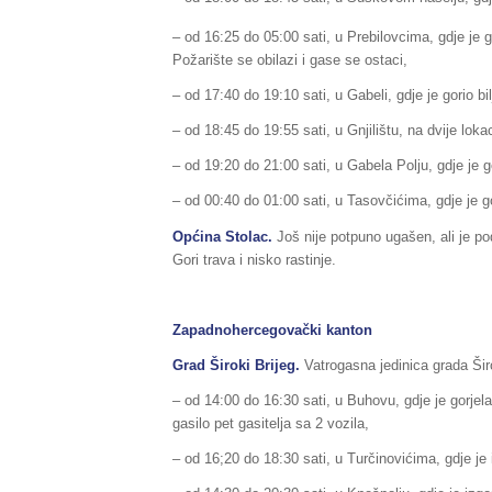
– od 16:25 do 05:00 sati, u Prebilovcima, gdje je 
Požarište se obilazi i gase se ostaci,
– od 17:40 do 19:10 sati, u Gabeli, gdje je gorio bilj
– od 18:45 do 19:55 sati, u Gnjilištu, na dvije lokaci
– od 19:20 do 21:00 sati, u Gabela Polju, gdje je go
– od 00:40 do 01:00 sati, u Tasovčićima, gdje je go
Općina Stolac.
Još nije potpuno ugašen, ali je p
Gori trava i nisko rastinje.
Zapadnohercegovački kanton
Grad Široki Brijeg.
Vatrogasna jedinica grada Širo
– od 14:00 do 16:30 sati, u Buhovu, gdje je gorjel
gasilo pet gasitelja sa 2 vozila,
– od 16;20 do 18:30 sati, u Turčinovićima, gdje je 