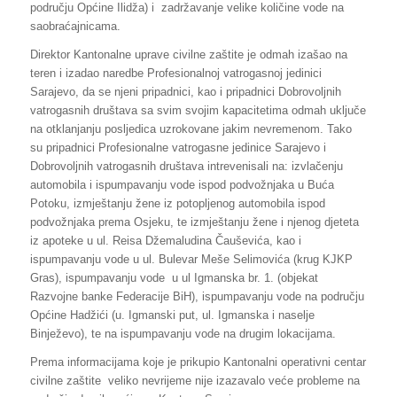
području Općine Ilidža) i zadržavanje velike količine vode na
saobraćajnicama.
Direktor Kantonalne uprave civilne zaštite je odmah izašao na
teren i izadao naredbe Profesionalnoj vatrogasnoj jedinici
Sarajevo, da se njeni pripadnici, kao i pripadnici Dobrovoljnih
vatrogasnih društava sa svim svojim kapacitetima odmah uključe
na otklanjanju posljedica uzrokovane jakim nevremenom. Tako
su pripadnici Profesionalne vatrogasne jedinice Sarajevo i
Dobrovoljnih vatrogasnih društava intrevenisali na: izvlačenju
automobila i ispumpavanju vode ispod podvožnjaka u Buća
Potoku, izmještanju žene iz potopljenog automobila ispod
podvožnjaka prema Osjeku, te izmještanju žene i njenog djeteta
iz apoteke u ul. Reisa Džemaludina Čauševića, kao i
ispumpavanju vode u ul. Bulevar Meše Selimovića (krug KJKP
Gras), ispumpavanju vode u ul Igmanska br. 1. (objekat
Razvojne banke Federacije BiH), ispumpavanju vode na području
Općine Hadžići (u. Igmanski put, ul. Igmanska i naselje
Binježevo), te na ispumpavanju vode na drugim lokacijama.
Prema informacijama koje je prikupio Kantonalni operativni centar
civilne zaštite veliko nevrijeme nije izazavalo veće probleme na