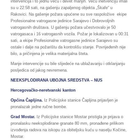
intervencija i to jednu veću i devet manjih. Veću inetvenciju imali
su u 22:58 sati, na gašenju zapaljenog objekta „Škafe“ u
Rakovici. Na gašenje požara upućene su sve raspoložive ekipe
Profesionalne vatrogasne jedinice Sarajevo i Dobrovoljnih
vatrogasnih društava. U gašenju požara učestvovalo je 50
vatrogasaca i 16 vatrogasnih vozila. Požar je lokalizovan u 00:31
sati, a ekipe Profesionalne vatrogasne jedinice Sarajevo su
ostale i dalje na požarištu da kontrolišu stanje. Povrijeđenih nije
bilo, a pričinjena je velika materijalna šteta.
Manje intervencije su bile slijedeće na ublažavanju i otklanjanju
posljedica od jakog nevremena.
NEEKSPLODIRANA UBOJNA SREDSTVA – NUS
Hercegovačko-neretvanski kanton
Općina Čapljina.
Iz Policijske stanice Čapljina prijavljen je
pronalazak jedne ručne bombe.
Grad Mostar.
Iz Policijske stanice Mostar pristigla je prijava o
pronalasku neeksplodirane granate 80 mm, pronađene prilikom
izvođenja radova na iskopu za obiteljsku kuću u naselju Kočine,
Mostar.