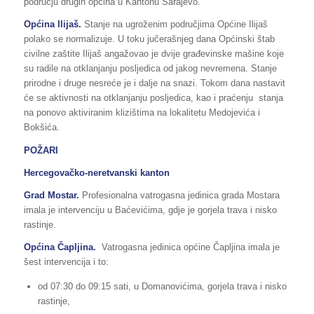
području drugih općina u Kantonu Sarajevo.
Općina Ilijaš.
Stanje na ugroženim područjima Općine Ilijaš
polako se normalizuje. U toku jučerašnjeg dana Općinski štab
civilne zaštite Ilijaš angažovao je dvije građevinske mašine koje
su radile na otklanjanju posljedica od jakog nevremena. Stanje
prirodne i druge nesreće je i dalje na snazi. Tokom dana nastavit
će se aktivnosti na otklanjanju posljedica, kao i praćenju stanja
na ponovo aktiviranim klizištima na lokalitetu Medojevića i
Bokšića.
POŽARI
Hercegovačko-neretvanski kanton
Grad Mostar.
Profesionalna vatrogasna jedinica grada Mostara
imala je intervenciju u Baćevićima, gdje je gorjela trava i nisko
rastinje.
Općina Čapljina.
Vatrogasna jedinica općine Čapljina imala je
šest intervencija i to:
od 07:30 do 09:15 sati, u Domanovićima, gorjela trava i nisko
rastinje,