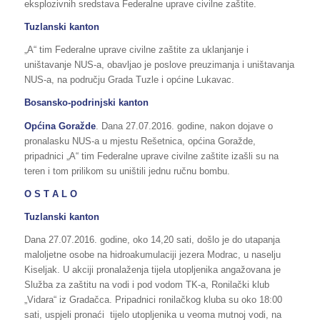
eksplozivnih sredstava Federalne uprave civilne zaštite.
Tuzlanski kanton
„A“ tim Federalne uprave civilne zaštite za uklanjanje i
uništavanje NUS-a, obavljao je poslove preuzimanja i uništavanja
NUS-a, na području Grada Tuzle i općine Lukavac.
Bosansko-podrinjski kanton
Općina Goražde
. Dana 27.07.2016. godine, nakon dojave o
pronalasku NUS-a u mjestu Rešetnica, općina Goražde,
pripadnici „A“ tim Federalne uprave civilne zaštite izašli su na
teren i tom prilikom su uništili jednu ručnu bombu.
O S T A L O
Tuzlanski kanton
Dana 27.07.2016. godine, oko 14,20 sati, došlo je do utapanja
maloljetne osobe na hidroakumulaciji jezera Modrac, u naselju
Kiseljak. U akciji pronalaženja tijela utopljenika angažovana je
Služba za zaštitu na vodi i pod vodom TK-a, Ronilački klub
„Vidara“ iz Gradačca. Pripadnici ronilačkog kluba su oko 18:00
sati, uspjeli pronaći tijelo utopljenika u veoma mutnoj vodi, na