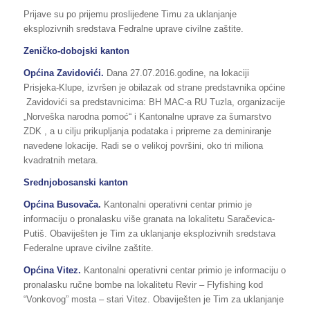
Prijave su po prijemu proslijeđene Timu za uklanjanje
eksplozivnih sredstava Fedralne uprave civilne zaštite.
Zeničko-dobojski kanton
Općina Zavidovići.
Dana 27.07.2016.godine, na lokaciji
Prisjeka-Klupe, izvršen je obilazak od strane predstavnika općine
Zavidovići sa predstavnicima: BH MAC-a RU Tuzla, organizacije
„Norveška narodna pomoć“ i Kantonalne uprave za šumarstvo
ZDK , a u cilju prikupljanja podataka i pripreme za deminiranje
navedene lokacije. Radi se o velikoj površini, oko tri miliona
kvadratnih metara.
Srednjobosanski kanton
Općina Busovača.
Kantonalni operativni centar primio je
informaciju o pronalasku više granata na lokalitetu Saračevica-
Putiš. Obaviješten je Tim za uklanjanje eksplozivnih sredstava
Federalne uprave civilne zaštite.
Općina Vitez.
Kantonalni operativni centar primio je informaciju o
pronalasku ručne bombe na lokalitetu Revir – Flyfishing kod
“Vonkovog” mosta – stari Vitez. Obaviješten je Tim za uklanjanje