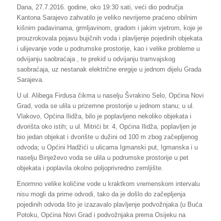
Dana, 27.7.2016. godine, oko 19:30 sati, veći dio područja
Kantona Sarajevo zahvatilo je veliko nevrijeme praćeno obilnim
kišnim padavinama, grmljavinom, gradom i jakim vjetrom, koje je
prouzrokovala pojavu bujičnih voda i plavljenje pojedinih objekata
i ulijevanje vode u podrumske prostorije, kao i velike probleme u
odvijanju saobraćaja , te prekid u odvijanju tramvajskog
saobraćaja, uz nestanak električne enrgije u jednom dijelu Grada
Sarajeva.
U ul. Alibega Firdusa čikma u naselju Švrakino Selo, Općina Novi
Grad, voda se ulila u prizemne prostorije u jednom stanu; u ul.
Vlakovo, Općina Ilidža, bilo je poplavljeno nekoliko objekata i
dvorišta oko istih; u ul. Mitrići br. 4, Općina Ilidža, poplavljen je
bio jedan objekat i dvorište u dužini od 100 m zbog začepljenog
odvoda; u Općini Hadžići u ulicama Igmanski put, Igmanska i u
naselju Binježevo voda se ulila u podrumske prostorije u pet
objekata i poplavila okolno poljoprivredno zemljište.
Enormno velike količine vode u kraktkom vremenskom intervalu
nisu mogli da prime odvodi, tako da je došlo do začepljenja
pojedinih odvoda što je izazavalo plavljenje podvožnjaka (u Buća
Potoku, Općina Novi Grad i podvožnjaka prema Osijeku na