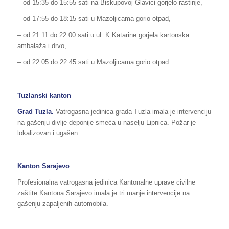
– od 15:35 do 15:55 sati na Biskupovoj Glavici gorjelo rastinje,
– od 17:55 do 18:15 sati u Mazoljicama gorio otpad,
– od 21:11 do 22:00 sati u ul. K.Katarine gorjela kartonska
ambalaža i drvo,
– od 22:05 do 22:45 sati u Mazoljicama gorio otpad.
Tuzlanski kanton
Grad Tuzla.
Vatrogasna jedinica grada Tuzla imala je intervenciju
na gašenju divlje deponije smeća u naselju Lipnica. Požar je
lokalizovan i ugašen.
Kanton Sarajevo
Profesionalna vatrogasna jedinica Kantonalne uprave civilne
zaštite Kantona Sarajevo imala je tri manje intervencije na
gašenju zapaljenih automobila.