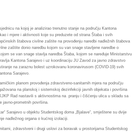
jednicu na kojoj je analizirao trenutno stanje na području Kantona
 i mjere i aktivnosti koje su preduzete od strana Štaba i svih
 općinskih štabova civilne zaštite na provođenju naredbi nadležnih štabova
ivilne zaštite donio naredbu kojom su van snage stavljene naredbe o
 kojom se van snage stavlja naredba Štaba, kojom se naređuje Ministarstvu
vlja Kantona Sarajevo i uz koordinaciju JU Zavod za javno zdravstvo
testiranje na zaraznu bolest uzrokovanu koronavirusom (COVID-19) svih
antona Sarajevo.
namičkim planom provođenja zdravstveno-sanitarnih mjera na području
ažovana na planskoj i sistemskoj dezinfekciji javnih objekata i površina
JKP Rad nastavili s aktivnostima na pranju i čišćenju ulica u skladu sa
e javno-prometnih površina.
tar“ Sarajevo u objektu Studentskog doma „Bjalave“, smještene su dvije
nje nadležnog organa o kućnoj izolaciji.
tarni, zdravstveni i drugi uslovi za boravak u prostorijama Studentskog