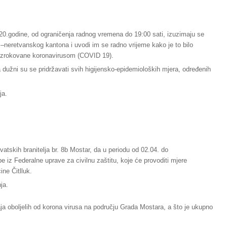
20.godine, od ograničenja radnog vremena do 19:00 sati, izuzimaju se
eretvanskog kantona i uvodi im se radno vrijeme kako je to bilo
ouzrokovane koronavirusom (COVID 19).
 dužni su se pridržavati svih higijensko-epidemioloških mjera, određenih
ja.
vatskih branitelja br. 8b Mostar, da u periodu od 02.04. do
 iz Federalne uprave za civilnu zaštitu, koje će provoditi mjere
ne Čitlluk.
ja.
ja oboljelih od korona virusa na području Grada Mostara, a što je ukupno