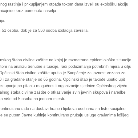
nog rastinja i prikupljanjem otpada tokom dana izveli su ekološku akciju
raćajnice kroz pomenuta naselja.
ije.
zi 51 osoba, dok je za 558 osoba izolacija završila.
skog štaba civilne zaštite na kojoj je razmatrana epidemiološka situacija
m na analizu trenutne situacije, radi poduzimanja potrebnih mjera u cilju
Općinski štab civilne zaštite uputio je Saopćenje za javnost vezano za
i za građane starije od 65 godina. Općinski štab je takođe uputio upit
ostupanja po pitanju mogućnosti organizacije sjednice Općinskog vijeća
lnog štaba civilne zaštite o otkazivanje svih javnih skupova i naredbe
ja više od 5 osoba na jednom mjestu.
ntinuirano rade na dostavi hrane i lijekova osobama sa liste socijalno
ođe se putem Javne kuhinje kontinuirano pružaju usluge građanima lošijeg