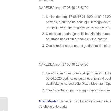
NAREDBA broj: 17-06-40-16-63/20
Iz Naredbe broj:17-06-16-21-1/20 od 02.04.20
benzinske pumpe na području Hercegovačko –n
primjenjivano prije proglašenja nepogode pr
U obavljanju rada djelatnici benzinskih pumpa
od strane nadležnih štabova civilne zaštite.
Ova naredba stupa na snagu danom donošen
NAREDBA broj: 17-06-40-16-64/20
Naređuje se Guesthouse „Anja i Vanja“, ul. Hr
06.04.2020.godine, osigura noćenje za 4 osobe
dezinfekcije na području Grada Mostara i Opći
Ova Naredba stupa na snagu danom donošen
Grad Mostar.
Danas su zabilježena i nova 2 sluča
Sažetak redovnog izvještaja o stanju
73 oboljela do sada.
u Federaciji BiH, za dane