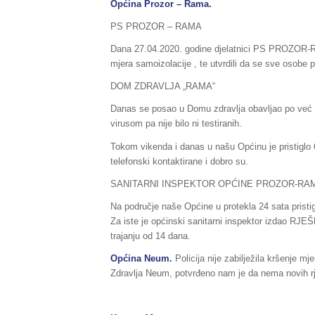
Općina Prozor – Rama.
PS PROZOR – RAMA
Dana 27.04.2020. godine djelatnici PS PROZOR-RAM
mjera samoizolacije , te utvrdili da se sve osobe 
DOM ZDRAVLJA „RAMA“
Danas se posao u Domu zdravlja obavljao po već u
virusom pa nije bilo ni testiranih.
Tokom vikenda i danas u našu Općinu je pristiglo
telefonski kontaktirane i dobro su.
SANITARNI INSPEKTOR OPĆINE PROZOR-RA
Na područje naše Općine u protekla 24 sata pristig
Za iste je općinski sanitarni inspektor izdao RJE
trajanju od 14 dana.
Općina Neum.
Policija nije zabilježila kršenje 
Zdravlja Neum, potvrđeno nam je da nema novih rj