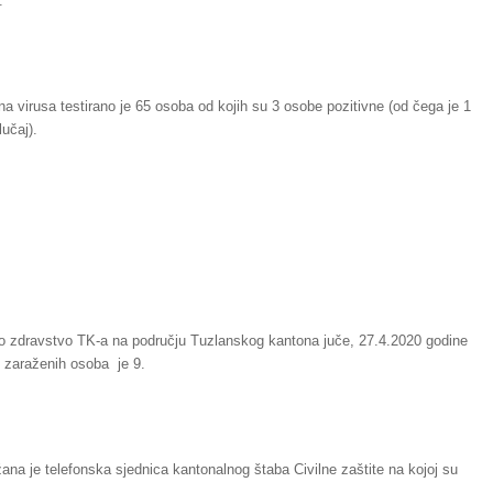
.
 virusa testirano je 65 osoba od kojih su 3 osobe pozitivne (od čega je 1
učaj).
o zdravstvo TK-a na području Tuzlanskog kantona juče, 27.4.2020 godine
oj zaraženih osoba je 9.
ana je telefonska sjednica kantonalnog štaba Civilne zaštite na kojoj su