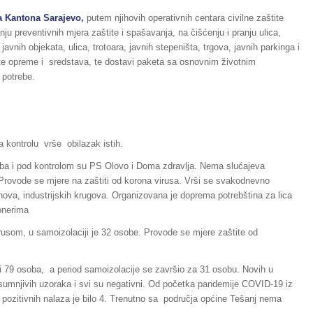
a Kantona Sarajevo,
putem njihovih operativnih centara civilne zaštite
ju preventivnih mjera zaštite i spašavanja, na čišćenju i pranju ulica,
 javnih objekata, ulica, trotoara, javnih stepeništa, trgova, javnih parkinga i
ite opreme i sredstava, te dostavi paketa sa osnovnim životnim
 potrebe.
a kontrolu vrše obilazak istih.
soba i pod kontrolom su PS Olovo i Doma zdravlja. Nema slućajeva
Provode se mjere na zaštiti od korona virusa. Vrši se svakodnevno
anova, industrijskih krugova. Organizovana je doprema potrebština za lica
onerima
usom, u samoizolaciji je 32 osobe. Provode se mjere zaštite od
i 79 osoba, a period samoizolacije se završio za 31 osobu. Novih u
9 sumnjivih uzoraka i svi su negativni. Od početka pandemije COVID-19 iz
 pozitivnih nalaza je bilo 4. Trenutno sa područja općine Tešanj nema