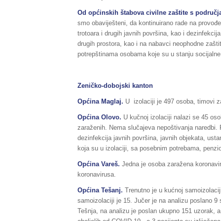
Od općinskih štabova civilne zaštite s područj
smo obaviješteni, da kontinuirano rade na provođen
trotoara i drugih javnih površina, kao i dezinfekcija
drugih prostora, kao i na nabavci neophodne zašt
potrepštinama osobama koje su u stanju socijalne
Zeničko-dobojski kanton
Općina Maglaj.
U izolaciji je 497 osoba, timovi z
Općina Olovo.
U kučnoj izolaciji nalazi se 45 o
zaraženih. Nema slučajeva nepoštivanja naredbi. 
dezinfekcija javnih površina, javnih objekata, ust
koja su u izolaciji, sa posebnim potrebama, penzi
Općina Vareš.
Jedna je osoba zaražena koronavir
koronavirusa.
Općina Tešanj.
Trenutno je u kućnoj samoizolacij
samoizolaciji je 15. Jučer je na analizu poslano 
Tešnja, na analizu je poslan ukupno 151 uzorak, a