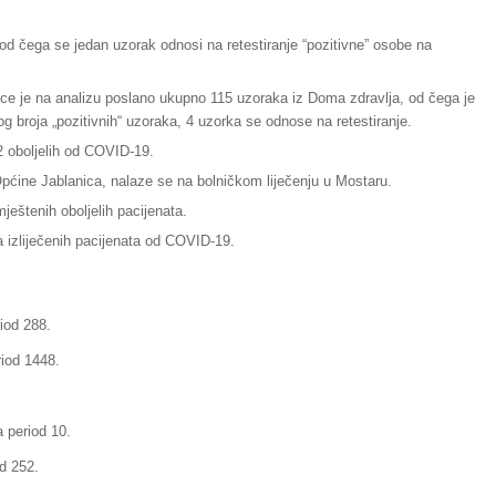
od čega se jedan uzorak odnosi na retestiranje “pozitivne” osobe na
e je na analizu poslano ukupno 115 uzoraka iz Doma zdravlja, od čega je
 broja „pozitivnih“ uzoraka, 4 uzorka se odnose na retestiranje.
2 oboljelih od COVID-19.
pćine Jablanica, nalaze se na bolničkom liječenju u Mostaru.
eštenih oboljelih pacijenata.
izliječenih pacijenata od COVID-19.
riod 288.
riod 1448.
a period 10.
od 252.