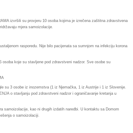
A izvršili su provjeru 10 osoba kojima je izrečena zaštitna zdravstvena
pridržavaju mjera samoizolacije.
staljenom rasporedu. Nije bilo pacijenata sa sumnjom na infekciju korona
 6 osoba koje su stavljene pod zdravstveni nadzor. Sve osobe su
MA
le su 3 osobe iz inozemstva (1 iz Njemačka, 1 iz Austrije i 1 iz Slovenije.
ŠENJA o stavljanju pod zdravstveni nadzor i ograničavanje kretanja u
mjera samoizolacije, kao ni drugih izdatih naredbi. U kontaktu sa Domom
ešenja o samoizolaciji.