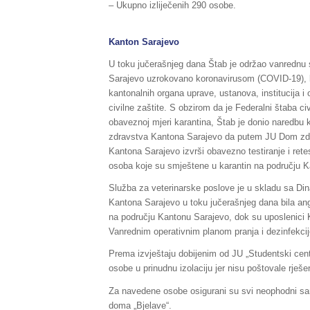
– Ukupno izliječenih 290 osobe.
Kanton Sarajevo
U toku jučerašnjeg dana Štab je održao vanrednu s
Sarajevo uzrokovano koronavirusom (COVID-19), kao
kantonalnih organa uprave, ustanova, institucija i
civilne zaštite. S obzirom da je Federalni štaba c
obaveznoj mjeri karantina, Štab je donio naredbu
zdravstva Kantona Sarajevo da putem JU Dom zdra
Kantona Sarajevo izvrši obavezno testiranje i re
osoba koje su smještene u karantin na području K
Služba za veterinarske poslove je u skladu sa Di
Kantona Sarajevo u toku jučerašnjeg dana bila ang
na području Kantonu Sarajevo, dok su uposlenici K
Vanrednim operativnim planom pranja i dezinfekcij
Prema izvještaju dobijenim od JU „Studentski cen
osobe u prinudnu izolaciju jer nisu poštovale rješe
Za navedene osobe osigurani su svi neophodni sani
doma „Bjelave“.