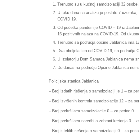
Trenutno su u kućnoj samoizolaciji 32 osobe.
U toku dana na analizu je poslato 7 uzoraka, 
COVID 19.
Od početka pandemije COVID – 19 iz Jablanic
16 pozitivnih nalaza na COVID-19. Od ukupnog
Trenutno sa područja općine Jablanica ima 1
Dva oboljela lica od COVID-19, sa područja O
U Izolatoriju Dom Samaca Jablanica nema smj
Do danas na području Općine Jablanica nema 
Policijska stanica Jablanica
– Broj izdatih rješenja o samoizolaciji je 1 – za pe
– Broj izvršenih kontrola samoizolacije 12 – za pe
– Broj prekršilaca samoizolacije 0 – za period 0.
– Broj prekršilaca naredbi o zabrani kretanja 0 – z
– Broj isteklih rješenja o samoizolaciji 0 – za peri