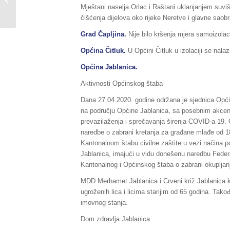
Mještani naselja Orlac i Raštani uklanjanjem suviš
26./27.04.2020....
čišćenja dijelova oko rijeke Neretve i glavne saob
Grad Čapljina.
Nije bilo kršenja mjera samoizolac
Općina Čitluk.
U Općini Čitluk u izolaciji se nala
Općina Jablanica.
Aktivnosti Općinskog štaba
Dana 27.04.2020. godine održana je sjednica Općin
na području Općine Jablanica, sa posebnim akcento
prevazilaženja i sprečavanja širenja COVID-a 19. 
naredbe o zabrani kretanja za građane mlađe od 18 
Kantonalnom štabu civilne zaštite u vezi načina p
Jablanica, imajući u vidu donešenu naredbu Federa
Kantonalnog i Općinskog štaba o zabrani okupljan
MDD Merhamet Jablanica i Crveni križ Jablanica ko
ugroženih lica i licima starijim od 65 godina. Tak
imovnog stanja.
Dom zdravlja Jablanica