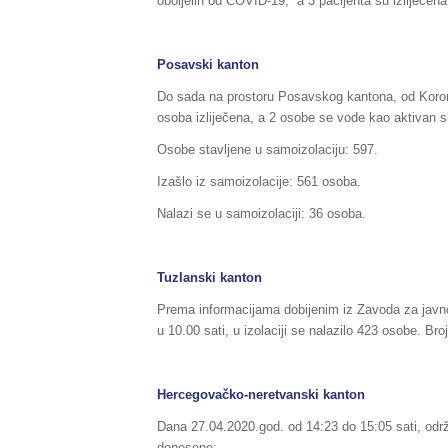
oboljelih od COVID-19, a 3 pacijenta su izliječena
Posavski kanton
Do sada na prostoru Posavskog kantona, od Korona
osoba izliječena, a 2 osobe se vode kao aktivan sl
Osobe stavljene u samoizolaciju: 597.
Izašlo iz samoizolacije: 561 osoba.
Nalazi se u samoizolaciji: 36 osoba.
Tuzlanski kanton
Prema informacijama dobijenim iz Zavoda za javn
u 10.00 sati, u izolaciji se nalazilo 423 osobe. Br
Hercegovačko-neretvanski kanton
Dana 27.04.2020.god. od 14:23 do 15:05 sati, održ
donesene: