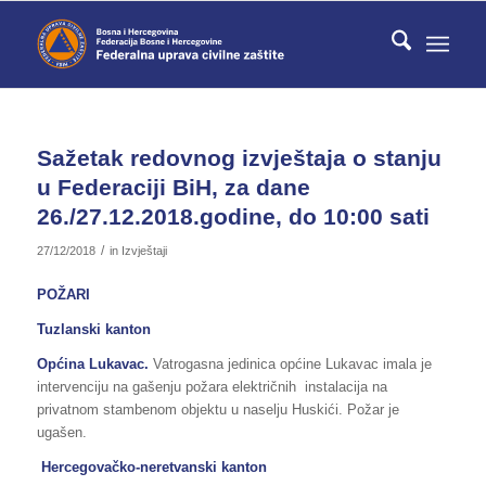
Sažetak redovnog izvještaja o stanju
u Federaciji BiH, za dane
26./27.12.2018.godine, do 10:00 sati
/
27/12/2018
in
Izvještaji
POŽARI
Tuzlanski kanton
Općina Lukavac.
Vatrogasna jedinica općine Lukavac imala je
intervenciju na gašenju požara električnih instalacija na
privatnom stambenom objektu u naselju Huskići. Požar je
ugašen.
Hercegovačko-neretvanski kanton