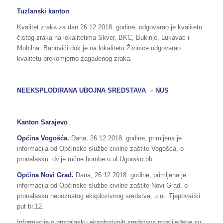
Tuzlanski kanton
Kvalitet zraka za dan 26.12.2018. godine, odgovarao je kvalitetu
čistog zraka na lokalitetima Skver, BKC, Bukinje, Lukavac i
Mobilna: Banovići dok je na lokalitetu Živinice odgovarao
kvalitetu prekomjerno zagađenog zraka.
NEEKSPLODIRANA UBOJNA SREDSTAVA – NUS
Kanton Sarajevo
Općina Vogošća.
Dana, 26.12.2018. godine, primljena je
informacija od Općinske službe civilne zaštite Vogošća, o
pronalasku dvije ručne bombe u ul.Ugorsko bb.
Općina Novi Grad.
Dana, 26.12.2018. godine, primljena je
informacija od Općinske službe civilne zaštite Novi Grad, o
pronalasku nepoznatog eksplozivnog sredstva, u ul. Tjepovački
put br.12.
Informacije o pronalasku eksplozivnih sredstava proslijeđene su