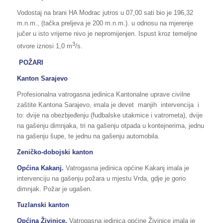
Vodostaj na brani HA Modrac jutros u 07,00 sati bio je 196,32
m.n.m., (tačka preljeva je 200 m.n.m.). u odnosu na mjerenje
jučer u isto vrijeme nivo je nepromijenjen. Ispust kroz temeljne
3
otvore iznosi 1,0 m
/s.
POŽARI
Kanton Sarajevo
Profesionalna vatrogasna jedinica Kantonalne uprave civilne
zaštite Kantona Sarajevo, imala je devet manjih intervencija i
to: dvije na obezbjeđenju (fudbalske utakmice i vatrometa), dvije
na gašenju dimnjaka, tri na gašenju otpada u kontejnerima, jednu
na gašenju šupe, te jednu na gašenju automobila.
Zeničko-dobojski kanton
Općina Kakanj.
Vatrogasna jedinica općine Kakanj imala je
intervenciju na gašenju požara u mjestu Vrda, gdje je gorio
dimnjak. Požar je ugašen.
Tuzlanski kanton
Općina Živinice.
Vatrogasna jedinica općine Živinice imala je