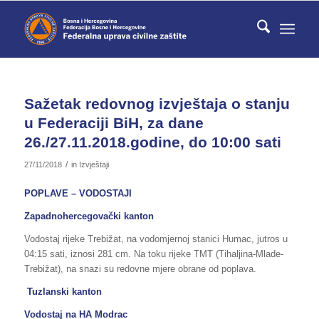
Sažetak redovnog izvještaja o stanju
u Federaciji BiH, za dane
26./27.11.2018.godine, do 10:00 sati
/
27/11/2018
in
Izvještaji
POPLAVE – VODOSTAJI
Zapadnohercegovački kanton
Vodostaj rijeke Trebižat, na vodomjernoj stanici Humac, jutros u
04:15 sati, iznosi 281 cm. Na toku rijeke TMT (Tihaljina-Mlade-
Trebižat), na snazi su redovne mjere obrane od poplava.
Tuzlanski kanton
Vodostaj na HA Modrac