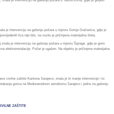
, imala je intervenciju na gašenju požara u Tasovčićima, gdje je gorjelo
ala je intervenciju na gašenju požara u mjestu Gornja Gračanica, gdje je
vrijeđenih lica nije bilo, na vozilu je pričinjena materijalna šteta.
 imala je intervenciju na gašenju požara u mjestu Šiprage, gdje je gorio
a elektroinstalacije. Požar je ugašen. Na objektu je pričinjena materijalna
e civilne zaštite Kantona Sarajevo, imala je tri manje intervencije i to:
pretakanja goriva na Međunarodnom aerodromu Sarajevo i jednu na gašenju
IVILNE ZAŠTITE