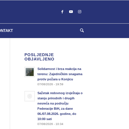
ONTAKT
POSLJEDNJE
OBJAVLJENO
Solidarnost i brza reakcija na
terenu: Zajedničkim snagama
protiv požara u Konjicu
07/08/2026 - 19:59
Sažetak redovnog izvještaja o
stanju prirodnih i drugih
nesreća na području
Federacije BiH, za dane
06./07.08.2026. godine, do
10:00 sati
07/08/2026 - 10:34