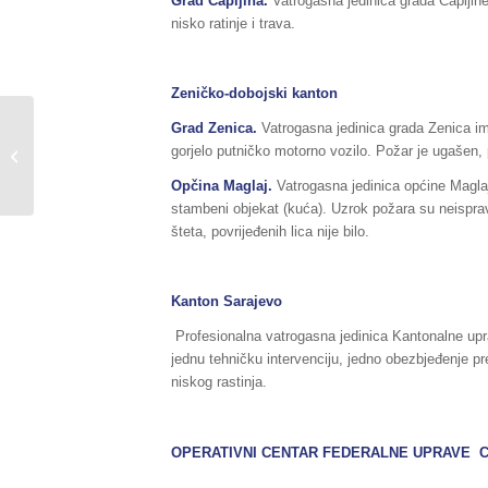
Grad Čapljina.
Vatrogasna jedinica grada Čapljine
nisko ratinje i trava.
Zeničko-dobojski kanton
Grad Zenica.
Vatrogasna jedinica grada Zenica im
Na 08. telefonskoj sjednici FŠCZ
gorjelo putničko motorno vozilo. Požar je ugašen, po
donesen zaključak o raspodjeli
sredstava...
Opčina Maglaj.
Vatrogasna jedinica općine Maglaj
stambeni objekat (kuća). Uzrok požara su neispravn
šteta, povrijeđenih lica nije bilo.
Kanton Sarajevo
Profesionalna vatrogasna jedinica Kantonalne uprav
jednu tehničku intervenciju, jedno obezbjeđenje 
niskog rastinja.
OPERATIVNI CENTAR FEDERALNE UPRAVE C