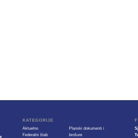
KATEGORIJE
F
Aktuelno
Planski dokumenti i
S
Federalni štab
brošure
T