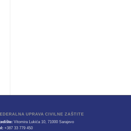
EDERALNA UPRAVA CIVILNE ZAŠTITE
jedište:
Vitomira Lukića 10, 71000 Sarajevo
el:
+387 33 779 450