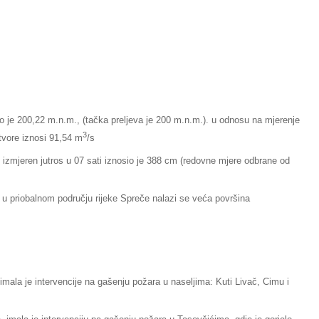
io je 200,22 m.n.m., (tačka preljeva je 200 m.n.m.). u odnosu na mjerenje
3
otvore iznosi 91,54 m
/s
izmjeren jutros u 07 sati iznosio je 388 cm (redovne mjere odbrane od
 u priobalnom području rijeke Spreče nalazi se veća površina
imala je intervencije na gašenju požara u naseljima: Kuti Livač, Cimu i