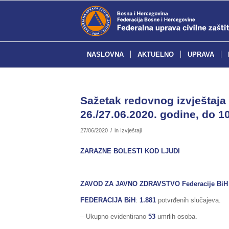
NASLOVNA
AKTUELNO
UPRAVA
Sažetak redovnog izvještaja 
26./27.06.2020. godine, do 10
/
27/06/2020
in
Izvještaji
ZARAZNE BOLESTI KOD LJUDI
ZAVOD ZA JAVNO ZDRAVSTVO Federacije BiH
FEDERACIJA BiH
:
1.881
potvrđenih slučajeva.
– Ukupno evidentirano
53
umrlih osoba.