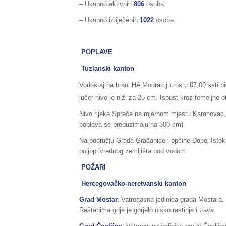
– Ukupno aktivnih
806
osoba.
– Ukupno izliječenih
1022
osobe.
POPLAVE
Tuzlanski kanton
Vodostaj na brani HA Modrac jutros u 07,00 sati b
jučer nivo je niži za 25 cm. Ispust kroz temeljne 
Nivo rijeke Spreče na mjernom mjestu Karanovac, 
poplava se preduzimaju na 300 cm).
Na području Grada Gračanice i općine Doboj Istok
poljoprivrednog zemljišta pod vodom.
POŽARI
Hercegovačko-neretvanski kanton
Grad Mostar.
Vatrogasna jedinica grada Mostara, 
Raštanima gdje je gorjelo nisko rastinje i trava.