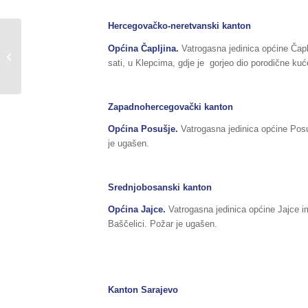
Hercegovačko-neretvanski kanton
Timovi FUCZ u OŠ
Općina Čapljina.
Vatrogasna jedinica općine Čapl
“Busovača” učestvovali
sati, u Klepcima, gdje je gorjeo dio porodične kuće
u vježbi “Škole
skrojene...
Zapadnohercegovački kanton
Općina Posušje.
Vatrogasna jedinica općine Posu
je ugašen.
Srednjobosanski kanton
Općina
Jajce
.
Vatrogasna jedinica općine Jajce im
Baščelici. Požar je ugašen.
Kanton Sarajevo