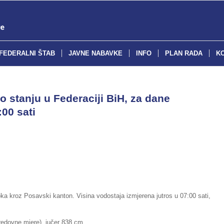
FEDERALNI ŠTAB
JAVNE NABAVKE
INFO
PLAN RADA
K
o stanju u Federaciji BiH, za dane
:00 sati
toka kroz Posavski kanton. Visina vodostaja izmjerena jutros u 07:00 sati,
ne mjere), jučer 838 cm,