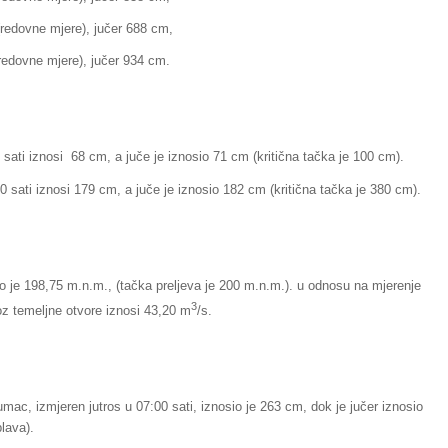
ne mjere), jučer 688 cm,
e mjere), jučer 934 cm.
sati iznosi 68 cm, a juče je iznosio 71 cm (kritična tačka je 100 cm).
0 sati iznosi 179 cm, a juče je iznosio 182 cm (kritična tačka je 380 cm).
io je 198,75 m.n.m., (tačka preljeva je 200 m.n.m.). u odnosu na mjerenje
3
roz temeljne otvore iznosi 43,20 m
/s.
umac, izmjeren jutros u 07:00 sati, iznosio je 263 cm, dok je jučer iznosio
lava).