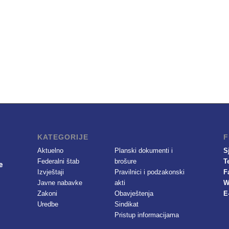
KATEGORIJE
F
Aktuelno
Planski dokumenti i
S
Federalni štab
brošure
T
Izvještaji
Pravilnici i podzakonski
F
Javne nabavke
akti
W
Zakoni
Obavještenja
E
Uredbe
Sindikat
Pristup informacijama