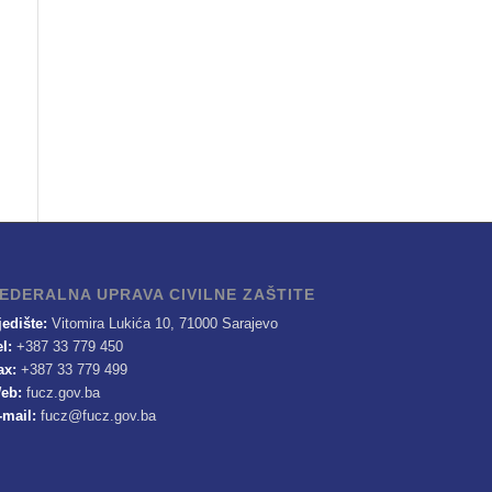
EDERALNA UPRAVA CIVILNE ZAŠTITE
jedište:
Vitomira Lukića 10, 71000 Sarajevo
el:
+387 33 779 450
ax:
+387 33 779 499
eb:
fucz.gov.ba
-mail:
fucz@fucz.gov.ba