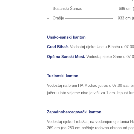
– Bosanski Šamac ———————– 686 cm (redov
– Orašje ————————————- 933 cm (redovn
Unsko-sanski kanton
Grad Bihać.
Vodostaj rijeke Une u Bihaću u 07:00 
Općina Sanski Most.
Vodostaj rijeke Sane u 07:0
Tuzlanski kanton
Vodostaj na brani HA Modrac jutros u 07,00 sati b
jučer u isto vrijeme nivo je viši za 1 cm. Ispust k
Zapadnohercegovački kanton
Vodostaj rijeke Trebižat, na vodomjernoj stanici H
269 cm (na 280 cm počinje redovna obrana od pop