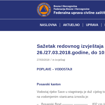
NASLOVNA
AKTUELNO
UPRAVA
Sažetak redovnog izvještaja 
26./27.03.2018.godine, do 10
/
27/03/2018
in
Izvještaji
POPLAVE – VODOSTAJI
Posavski kanton
Vodostaj rijeke Save u stagniranju je duž cijelog 
na vodomjernim stanicama iznosila je:
– Bosanski Brod ———– ————– 832 cm (redov