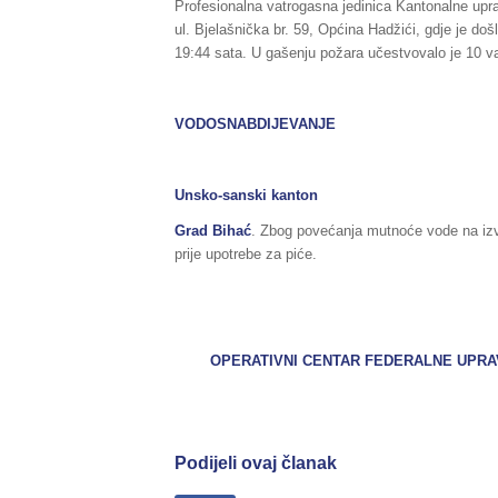
Profesionalna vatrogasna jedinica Kantonalne uprav
ul. Bjelašnička br. 59, Općina Hadžići, gdje je doš
19:44 sata. U gašenju požara učestvovalo je 10 va
VODOSNABDIJEVANJE
Unsko-sanski kanton
Grad Bihać
. Zbog povećanja mutnoće vode na izv
prije upotrebe za piće.
OPERATIVNI CENTAR FEDERALNE UPRAVE
Podijeli ovaj članak