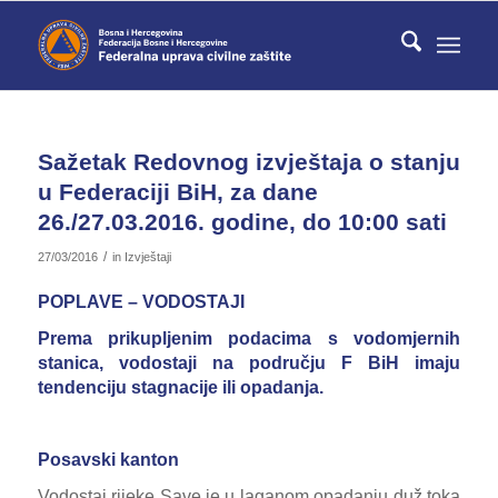
Sažetak Redovnog izvještaja o stanju
u Federaciji BiH, za dane
26./27.03.2016. godine, do 10:00 sati
/
27/03/2016
in
Izvještaji
POPLAVE – VODOSTAJI
Prema prikupljenim podacima s vodomjernih
stanica, vodostaji na području F BiH imaju
tendenciju stagnacije ili opadanja.
Posavski kanton
Vodostaj rijeke Save je u laganom opadanju duž toka