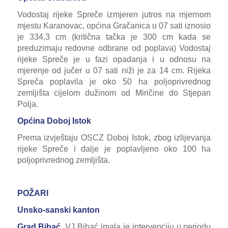
Vodostaj rijeke Spreče izmjeren jutros na mjernom
mjestu Karanovac, općina Gračanica u 07 sati iznosio
je 334,3 cm (kritična tačka je 300 cm kada se
preduzimaju redovne odbrane od poplava) Vodostaj
rijeke Spreče je u fazi opadanja i u odnosu na
mjerenje od jučer u 07 sati niži je za 14 cm. Rijeka
Spreča poplavila je oko 50 ha poljoprivrednog
zemljišta cijelom dužinom od Miričine do Stjepan
Polja.
Općina Doboj Istok
Prema izvještaju OSCZ Doboj Istok, zbog izlijevanja
rijeke Spreče i dalje je poplavljeno oko 100 ha
poljoprivrednog zemljišta.
POŽARI
Unsko-sanski kanton
Grad Bihać.
VJ Bihać imala je intervenciju u periodu