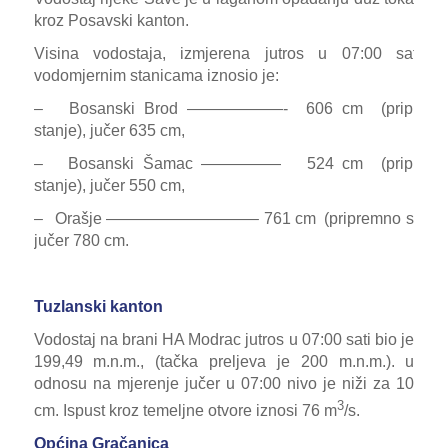
kroz Posavski kanton.
Visina vodostaja, izmjerena jutros u 07:00 sati, 
vodomjernim stanicama iznosio je:
– Bosanski Brod ——————- 606 cm (pripremn
stanje), jučer 635 cm,
– Bosanski Šamac ————— 524 cm (pripremn
stanje), jučer 550 cm,
– Orašje —————————– 761 cm (pripremno stanje
jučer 780 cm.
Tuzlanski kanton
Vodostaj na brani HA Modrac jutros u 07:00 sati bio je
199,49 m.n.m., (tačka preljeva je 200 m.n.m.). u
odnosu na mjerenje jučer u 07:00 nivo je niži za 10
3
cm. Ispust kroz temeljne otvore iznosi 76 m
/s.
Općina Gračanica