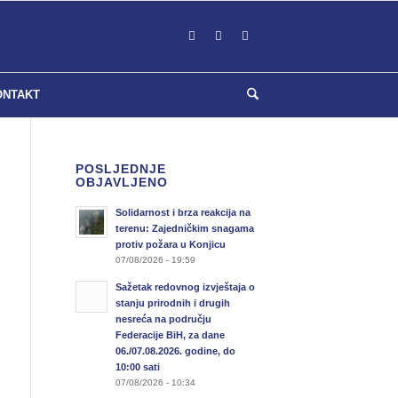
ONTAKT
POSLJEDNJE
OBJAVLJENO
Solidarnost i brza reakcija na
terenu: Zajedničkim snagama
protiv požara u Konjicu
07/08/2026 - 19:59
Sažetak redovnog izvještaja o
stanju prirodnih i drugih
nesreća na području
Federacije BiH, za dane
06./07.08.2026. godine, do
10:00 sati
07/08/2026 - 10:34