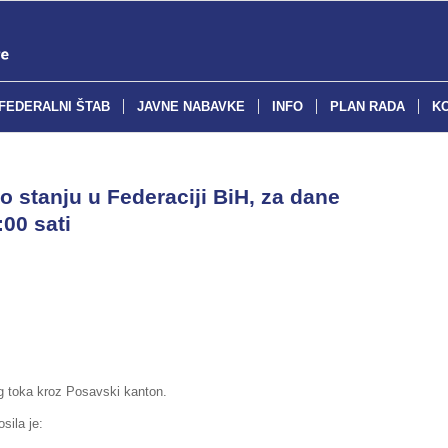
FEDERALNI ŠTAB
JAVNE NABAVKE
INFO
PLAN RADA
K
o stanju u Federaciji BiH, za dane
:00 sati
log toka kroz Posavski kanton.
sila je: