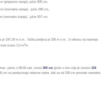
ripravno stanje), jučer 505 cm,
rmalno stanje), jučer 290 cm,
alno stanje), jučer 507 cm.
io je 197,29 m.n.m.. Tačka preljeva je 200 m.n.m.. U odnosu na mjerenje
3
tvore iznosi 1,0 m
/s.
mac, jutros u 08:00 sati, iznosi
305 cm
(jučer u isto vrije je iznosio
318
280 cm se preduzimaju redovne mjere, dok se od 330 cm provode vanredne