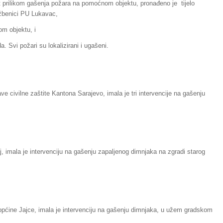
t prilikom gašenja požara na pomoćnom objektu, pronađeno je tijelo
užbenici PU Lukavac,
om objektu, i
a. Svi požari su lokalizirani i ugašeni.
e civilne zaštite Kantona Sarajevo, imala je tri intervencije na gašenju
, imala je intervenciju na gašenju zapaljenog dimnjaka na zgradi starog
općine Jajce, imala je intervenciju na gašenju dimnjaka, u užem gradskom