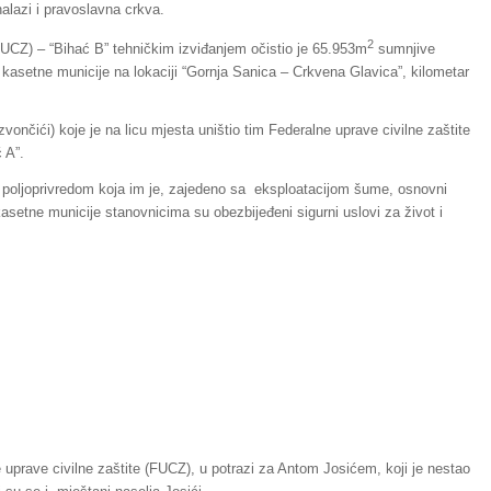
nalazi i pravoslavna crkva.
2
FUCZ) – “Bihać B” tehničkim izviđanjem očistio je 65.953m
sumnjive
kasetne municije na lokaciji “Gornja Sanica – Crkvena Glavica”, kilometar
čići) koje je na licu mjesta uništio tim Federalne uprave civilne zaštite
 A”.
poljoprivredom koja im je, zajedeno sa eksploatacijom šume, osnovni
asetne municije stanovnicima su obezbijeđeni sigurni uslovi za život i
uprave civilne zaštite (FUCZ), u potrazi za Antom Josićem, koji je nestao