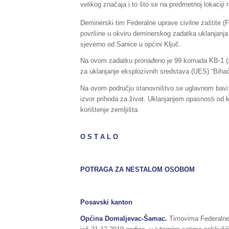
velikog značaja i to što se na predmetnoj lokaciji 
Deminerski tim Federalne uprave civilne zaštite (
površine u okviru deminerskog zadatka uklanjanja 
sjeverno od Sanice u općini Ključ.
Na ovom zadatku pronađeno je 99 komada KB-1 (zvon
za uklanjanje eksplozivnih sredstava (UES) “Bihać
Na ovom području stanovništvo se uglavnom bavi 
izvor prihoda za život. Uklanjanjem opasnosti od k
korištenje zemljišta.
O S T A L O
POTRAGA ZA NESTALOM OSOBOM
Posavski kanton
Općina Domaljevac-Šamac
.
Timovima Federalne 