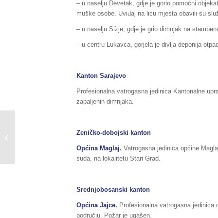
– u naselju Devetak, gdje je gorio pomoćni objeka
muške osobe. Uviđaj na licu mjesta obavili su sl
– u naselju Sižje, gdje je grio dimnjak na stamben
– u centru Lukavca, gorjela je divlja deponija otpad
Kanton Sarajevo
Profesionalna vatrogasna jedinica Kantonalne uprav
zapaljenih dimnjaka.
Završenim deminerskim
Zeničko-dobojski kanton
zadatkom u Sanici kod
Ključa očišćeno 66
Općina Maglaj.
Vatrogasna jedinica općine Maglaj
hiljada...
suda, na lokalitetu Stari Grad.
Srednjobosanski kanton
Općina Jajce.
Profesionalna vatrogasna jedinica 
području. Požar je ugašen.