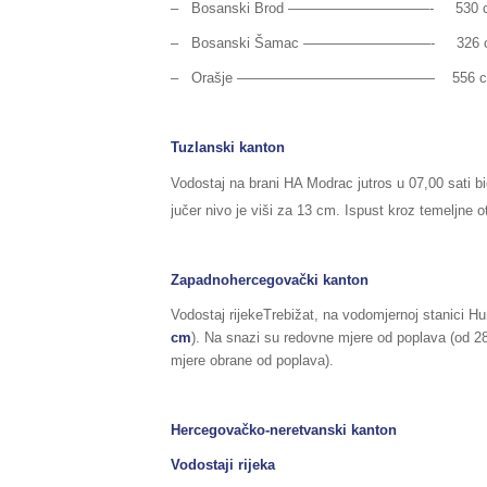
– Bosanski Brod —————­­­­­­­—————- 530 cm (p
– Bosanski Šamac —————————- 326 cm (no
– Orašje —————————————— 556 cm (norm
Tuzlanski kanton
Vodostaj na brani HA Modrac jutros u 07,00 sati b
jučer nivo je viši za 13 cm. Ispust kroz temeljne o
Zapadnohercegovački kanton
Vodostaj rijekeTrebižat, na vodomjernoj stanici Hu
cm
). Na snazi su redovne mjere od poplava (od 
mjere obrane od poplava).
Hercegovačko-neretvanski kanton
Vodostaji rijeka