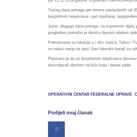
još 21.12.2019.godine, u jutarnjim satima priključil
Trećeg dana potrage pet timova sastavljenih od 3
bespilotnim letjelicama i pet mještana, raspoređeni
Jučer, drugogo dana potrage, na kopnenom dijelu p
pregledom pretražio je dionicu lijevom obalom rij
Pretraživane su lokacije u i oko Josića, Tolise i 
se nalazi nasip na rijeci Savi lateralni kanali za o
Planirano je da se bespilotnim letjelicama (dovnov
dozvoljavali obzirom na kišu koja i danas pada.
OPERATIVNI CENTAR FEDERALNE UPRAVE C
Podijeli ovaj članak