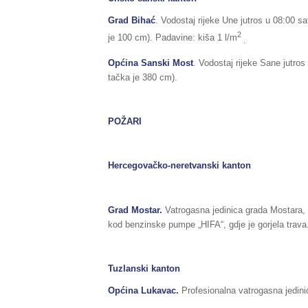
Grad Bihać
. Vodostaj rijeke Une jutros u 08:00 sa
2
je 100 cm). Padavine: kiša 1 l/m
.
Općina Sanski Most
. Vodostaj rijeke Sane jutros
tačka je 380 cm).
POŽARI
Hercegovačko-neretvanski kanton
Grad Mostar.
Vatrogasna jedinica grada Mostara, i
kod benzinske pumpe „HIFA“, gdje je gorjela trava
Tuzlanski kanton
Općina Lukavac.
Profesionalna vatrogasna jedinic