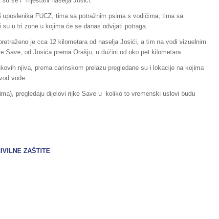
i su se i mještani naselja Josići.
5 uposlenika FUCZ, tima sa potražnim psima s vodičima, tima sa
 su u tri zone u kojima će se danas odvijati potraga.
retraženo je cca 12 kilometara od naselja Josići, a tim na vodi vizuelnim
eke Save, od Josića prema Orašju, u dužini od oko pet kilometara.
Tukovih njiva, prema carinskom prelazu pregledane su i lokacije na kojima
dvod vode.
ima), pregledaju dijelovi rijke Save u koliko to vremenski uslovi budu
IVILNE ZAŠTITE