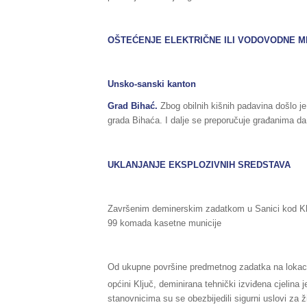
OŠTEĆENJE ELEKTRIČNE ILI VODOVODNE 
Unsko-sanski kanton
Grad Bihać.
Zbog obilnih kišnih padavina došlo j
grada Bihaća. I dalje se preporučuje građanima da
UKLANJANJE EKSPLOZIVNIH SREDSTAVA
Završenim deminerskim zadatkom u Sanici kod Klju
99 komada kasetne municije
Od ukupne površine predmetnog zadatka na lokacij
općini Ključ, deminirana tehnički izviđena cjelina 
stanovnicima su se obezbijedili sigurni uslovi za 