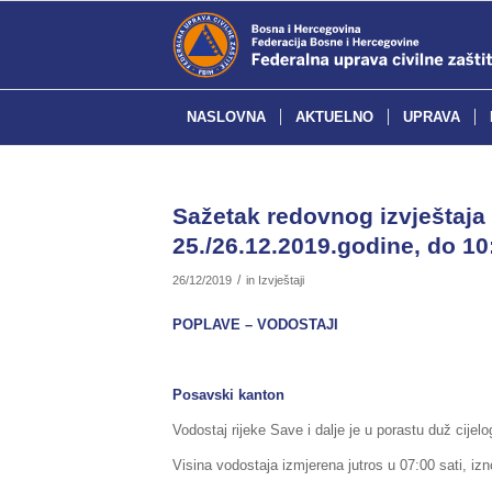
NASLOVNA
AKTUELNO
UPRAVA
Sažetak redovnog izvještaja 
25./26.12.2019.godine, do 10
/
26/12/2019
in
Izvještaji
POPLAVE – VODOSTAJI
Posavski kanton
Vodostaj rijeke Save i dalje je u porastu duž cije
Visina vodostaja izmjerena jutros u 07:00 sati, izno