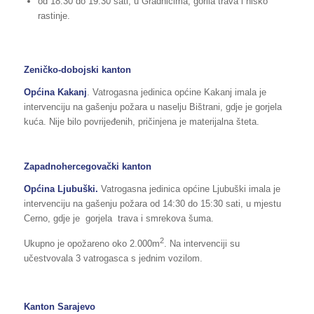
od 18:30 do 19:30 sati, u Gradnićima, gorila trava i nisko
rastinje.
Zeničko-dobojski kanton
Općina Kakanj
. Vatrogasna jedinica općine Kakanj imala je
intervenciju na gašenju požara u naselju Bištrani, gdje je gorjela
kuća. Nije bilo povrijeđenih, pričinjena je materijalna šteta.
Zapadnohercegovački kanton
Općina
Ljubuški
.
Vatrogasna jedinica općine Ljubuški imala je
intervenciju na gašenju požara od 14:30 do 15:30 sati, u mjestu
Cerno, gdje je gorjela trava i smrekova šuma.
2
Ukupno je opožareno oko 2.000m
. Na intervenciji su
učestvovala 3 vatrogasca s jednim vozilom.
Kanton Sarajevo