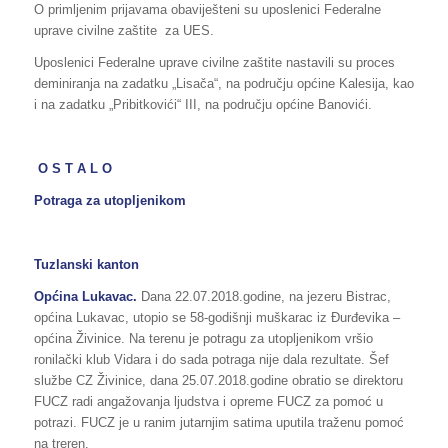
O primljenim prijavama obaviješteni su uposlenici Federalne
uprave civilne zaštite za UES.
Uposlenici Federalne uprave civilne zaštite nastavili su proces
deminiranja na zadatku „Lisača“, na području općine Kalesija, kao
i na zadatku „Pribitkovići“ III, na području općine Banovići.
O S T A L O
Potraga za utopljenikom
Tuzlanski kanton
Općina Lukavac.
Dana 22.07.2018.godine, na jezeru Bistrac,
općina Lukavac, utopio se 58-godišnji muškarac iz Đurđevika –
općina Živinice. Na terenu je potragu za utopljenikom vršio
ronilački klub Vidara i do sada potraga nije dala rezultate. Šef
službe CZ Živinice, dana 25.07.2018.godine obratio se direktoru
FUCZ radi angažovanja ljudstva i opreme FUCZ za pomoć u
potrazi. FUCZ je u ranim jutarnjim satima uputila traženu pomoć
na treren.