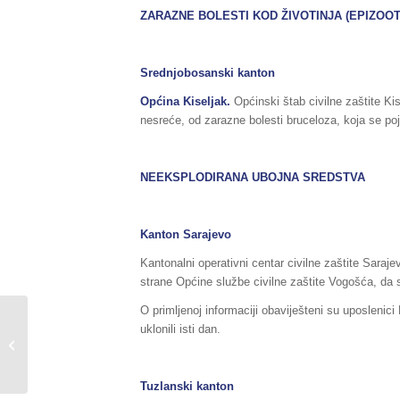
ZARAZNE BOLESTI KOD ŽIVOTINJA (EPIZOOT
Srednjobosanski kanton
Općina Kiseljak.
Općinski štab civilne zaštite Ki
nesreće, od zarazne bolesti bruceloza, koja se poj
NEEKSPLODIRANA UBOJNA SREDSTVA
Kanton Sarajevo
Kantonalni operativni centar civilne zaštite Saraj
strane Općine službe civilne zaštite Vogošća, da 
O primljenoj informaciji obaviješteni su uposlenic
Sažetak redovnog izvještaja o stanju
uklonili isti dan.
u Federaciji BiH, za dane
24./25.05.2018.godine,...
Tuzlanski kanton