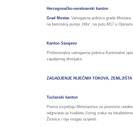
Hercegovačko-neretvanski kanton
Grad Mostar.
Vatrogasna jedinica grada Mostara, 
na benziskoj pumpi „Hifa“, na putu M17 u Opinama, 
Kanton Sarajevo
Profesionalna vatrogasna jedinica Kantonalne uprav
zapaljenog dimnjaka.
ZAGADJENJE RIJEČNIH TOKOVA, ZEMLJIŠTA 
Tuzlanski kanton
Prema izvještaju Ministarstva za prostorno uređenj
odgovarao je kvalitetu čistog zraka na lokaliteti
Živinice i nije mogao ocijeniti.