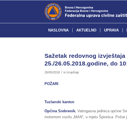
NASLOVNA
AKTUELNO
UPRAVA
Sažetak redovnog izvještaja 
25./26.05.2018.godine, do 10
/
26/05/2018
in
Izvještaji
POŽARI
Tuzlanski kanton
Općina Srebrenik.
Vatrogasna jedinica općine Sr
motornom vozilu „MAN“, u mjetu Špionica. Požar 