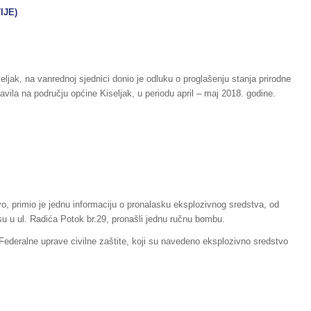
IJE)
seljak, na vanrednoj sjednici donio je odluku o proglašenju stanja prirodne
avila na području općine Kiseljak, u periodu april – maj 2018. godine.
evo, primio je jednu informaciju o pronalasku eksplozivnog sredstva, od
su u ul. Radića Potok br.29, pronašli jednu ručnu bombu.
i Federalne uprave civilne zaštite, koji su navedeno eksplozivno sredstvo