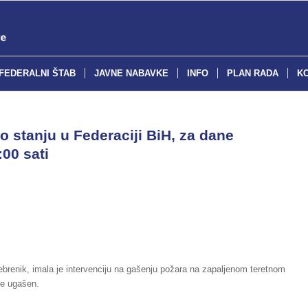
FEDERALNI ŠTAB
JAVNE NABAVKE
INFO
PLAN RADA
K
o stanju u Federaciji BiH, za dane
:00 sati
ebrenik, imala je intervenciju na gašenju požara na zapaljenom teretnom
je ugašen.