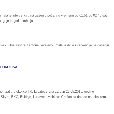
imala je intervenciju na gašenju požara u vremenu od 01:51 do 02:45 sati,
gdje je gorila kuhinja.
e civilne zaštite Kantona Sarajevo, imala je dvije intervencije na gašenju
I OKOLIŠA
e i zaštitu okolice TK, kvalitet zraka za dan 26.05.2018. godine
ma Skver, BKC, Bukinje, Lukavac, Mobilna: Gračanica dok se na lokalitetu