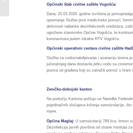
zaštite danas održao 7.
Općinski štab civilne zaštite Vogošća:
vanrednu sj...
Dana, 25.03.2020. godine izvršena je primopredaj
opremanja Službe prve medicinske pomoći, formir
aktivnosti nabavke dezinfekcionih sredstava, zašt
ugrožene stanovnike Općine Vogošća, te kontinui
koronavirusa putem lokalne RTV Vogošća.
Općinski operativni centara civilne zaštite Hadž
Služba za vodosnabdijevanje i asanaciju terena j
jučerašnjeg dana dostavila pitku vodu sa cisterno
poziva od građana koji su zatražili pomoć u hrani i
Zeničko-dobojski kanton
Na području Kantona poštuju se Naredbe Federalno
pojedinačnih slučajeva kršenja samoizolacije, š
mjere.
Općina Maglaj:
U samoizolaciji 789 lica, timovi z
Dezinfekcija javnih površina od strane Instituta za