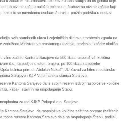
nisu u zadatom roku dostavili spiskove osoba starijih od 65 godina koje
entra civilne zaštite naložio općinskim štabovima civilne zaštite koji
na, kako bi se navedenim osobam što prije pružila podrška u dostavi
ekcija svih stambenih ulaza i zajedničkih dijelova stambenih zgrada na
je zaduženo Ministarstvo prostornog uređenja, građenja i zaštite okoliša
ivilne zaštite Kantona Sarajevo da 500 litara raspoloživih količina
are d.d. raspodijeli u istom omjeru, po 100 litara za potrebe
 „Opća bolnica prim.dr. Abdulah Nakaš“, JU Zavod za hitnu medicinsku
tona Sarajevo i KJP Veterinarska stanica Sarajevo.
ezerve Kantona Sarajevo da iz svojih rezervi izdvoji raspoložive količine
tila, kapa) i stavi ih na raspolaganje Štabu.
je neophodna za rad KJKP Pokop d.o.o. Sarajevo.
ite Kantona Sarajevo da raspoložive količine zaštitne opreme (zaštitnih
 za robne rezerve Kantona Sarajevo dala na raspolaganje Štabu, podijeli,