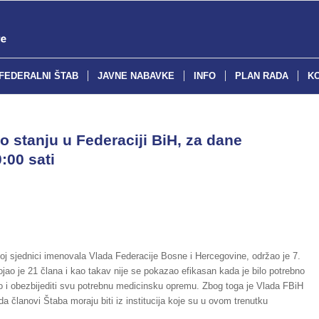
FEDERALNI ŠTAB
JAVNE NABAVKE
INFO
PLAN RADA
K
o stanju u Federaciji BiH, za dane
:00 sati
tnoj sjednici imenovala Vlada Federacije Bosne i Hercegovine, održao je 7.
ao je 21 člana i kao takav nije se pokazao efikasan kada je bilo potrebno
to i obezbijediti svu potrebnu medicinsku opremu. Zbog toga je Vlada FBiH
a članovi Štaba moraju biti iz institucija koje su u ovom trenutku