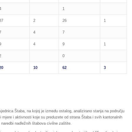
4
1
87
2
26
1
7
4
7
9
4
9
1
2
0
20
10
62
3
jednica Štaba, na kojoj je između ostalog, analizirano stanja na području
jere i aktivnosti koje su preduzete od strana Štaba i svih kantonalnih
 naredbi nadležnih štabova civilne zaštite.