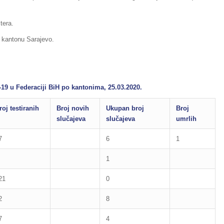
tera.
 kantonu Sarajevo.
-19 u Federaciji BiH po kantonima, 25.03.2020.
roj testiranih
Broj novih
Ukupan broj
Broj
slučajeva
slučajeva
umrlih
7
6
1
1
21
0
2
8
7
4