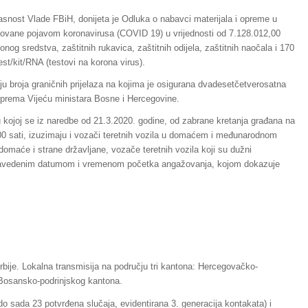
snost Vlade FBiH, donijeta je Odluka o nabavci materijala i opreme u
kovane pojavom koronavirusa (COVID 19) u vrijednosti od 7.128.012,00
nog sredstva, zaštitnih rukavica, zaštitnih odijela, zaštitnih naočala i 170
est/kit/RNA (testovi na korona virus).
ju broja graničnih prijelaza na kojima je osigurana dvadesetčetverosatna
e prema Vijeću ministara Bosne i Hercegovine.
u kojoj se iz naredbe od 21.3.2020. godine, od zabrane kretanja građana na
00 sati, izuzimaju i vozači teretnih vozila u domaćem i međunarodnom
omaće i strane državljane, vozače teretnih vozila koji su dužni
navedenim datumom i vremenom početka angažovanja, kojom dokazuje
Srbije. Lokalna transmisija na području tri kantona: Hercegovačko-
Bosansko-podrinjskog kantona.
o sada 23 potvrđena slučaja, evidentirana 3. generacija kontakata) i