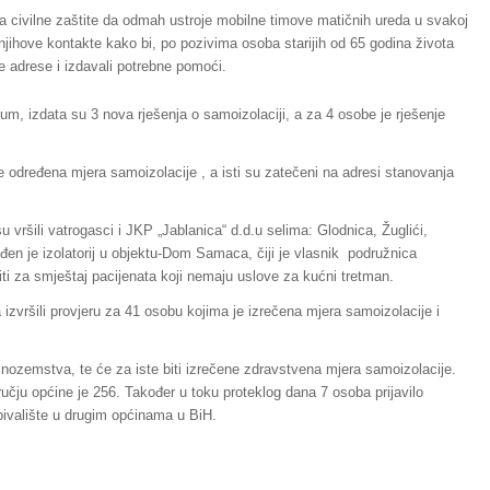
 civilne zaštite da odmah ustroje mobilne timove matičnih ureda u svakoj
njihove kontakte kako bi, po pozivima osoba starijih od 65 godina života
e adrese i izdavali potrebne pomoći.
, izdata su 3 nova rješenja o samoizolaciji, a za 4 osobe je rješenje
je određena mjera samoizolacije , a isti su zatečeni na adresi stanovanja
u vršili vatrogasci i JKP „Jablanica“ d.d.u selima: Glodnica, Žuglići,
đen je izolatorij u objektu-Dom Samaca, čiji je vlasnik podružnica
iti za smještaj pacijenata koji nemaju uslove za kućni tretman.
izvršili provjeru za 41 osobu kojima je izrečena mjera samoizolacije i
inozemstva, te će za iste biti izrečene zdravstvena mjera samoizolacije.
učju općine je 256. Također u toku proteklog dana 7 osoba prijavilo
bivalište u drugim općinama u BiH.