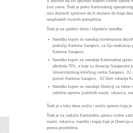
S obzirom da svi općinski štabovi civilne zaštite 
žive same, Štab je preko Kantonalnog operativnog c
nisu dostavili spiskove da ih dostave do kraja da
neophodnih životnih potrepština.
Štab je na sjednici donio i slijedeće naredbe:
Naredbu kojom se naređuju kontinuirana dezinf
području Kantona Sarajevo, za čiju realizaciju 
Kantona Sarajevo;
Naredbu kojom se naređuje Kantonalnoj upravi c
alkohola 75%, a koje su donacija Sarajevske piv
Univerzitetskog kliničkog centra Sarajevo, JU
pomoć Kantona Sarajevo, JU Dom zdravlja Kan
Naredbu kojom se naređuje Direkciji za robne r
zaštitne opreme (zaštitnih maski, rukavica, man
Štab je u toku dana uručio i uručio opremu koja 
Štab je za zadužio Kantonalnu upravu civilne zašt
maski, rukavica, mantila i kapa) koje je Direkcija
Novoimenovani
prema prioritetima.
Federalni štab civilne