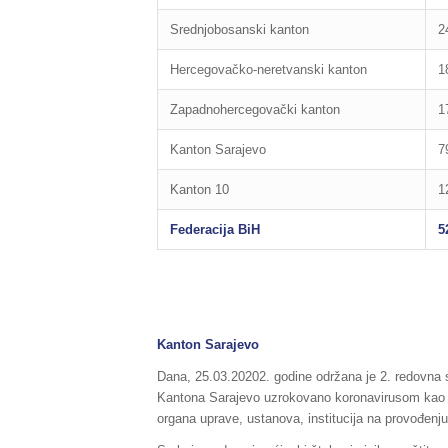
Srednjobosanski kanton
2
Hercegovačko-neretvanski kanton
1
Zapadnohercegovački kanton
1
Kanton Sarajevo
7
Kanton 10
1
Federacija BiH
5
Kanton Sarajevo
Dana, 25.03.20202. godine održana je 2. redovna s
Kantona Sarajevo uzrokovano koronavirusom kao i m
organa uprave, ustanova, institucija na provođenju