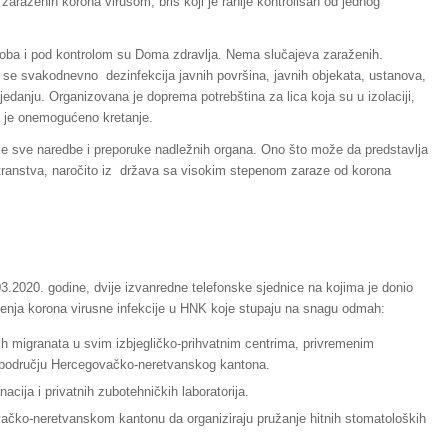
raženih korona virusom, bris koji je ranije kontrolisan od jednog
osoba i pod kontrolom su Doma zdravlja. Nema slučajeva zaraženih.
i se svakodnevno dezinfekcija javnih površina, javnih objekata, ustanova,
anju. Organizovana je doprema potrebština za lica koja su u izolaciji,
 je onemogućeno kretanje.
je sve naredbe i preporuke nadležnih organa. Ono što može da predstavlja
stranstva, naročito iz država sa visokim stepenom zaraze od korona
03.2020. godine, dvije izvanredne telefonske sjednice na kojima je donio
širenja korona virusne infekcije u HNK koje stupaju na snagu odmah:
ih migranata u svim izbjegličko-prihvatnim centrima, privremenim
a području Hercegovačko-neretvanskog kantona.
acija i privatnih zubotehničkih laboratorija.
čko-neretvanskom kantonu da organiziraju pružanje hitnih stomatoloških