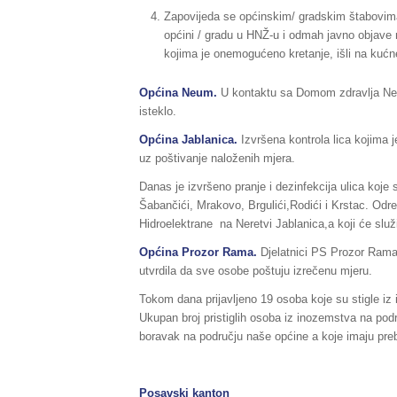
Zapovijeda se općinskim/ gradskim štabovima
općini / gradu u HNŽ-u i odmah javno objave 
kojima je onemogućeno kretanje, išli na kućn
Općina Neum.
U kontaktu sa Domom zdravlja Neum
isteklo.
Općina Jablanica.
Izvršena kontrola lica kojima 
uz poštivanje naloženih mjera.
Danas je izvršeno pranje i dezinfekcija ulica koje s
Šabančići, Mrakovo, Brgulići,Rodići i Krstac. Odre
Hidroelektrane na Neretvi Jablanica,a koji će služ
Općina Prozor Rama.
Djelatnici PS Prozor Rama 
utvrdila da sve osobe poštuju izrečenu mjeru.
Tokom dana prijavljeno 19 osoba koje su stigle iz 
Ukupan broj pristiglih osoba iz inozemstva na podr
boravak na području naše općine a koje imaju pre
Posavski kanton