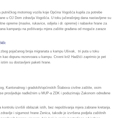
a putničkog motornog vozila koje Općina Vogošća kupila za potrebe
ane u OJ Dom zdravlja Vogošća. U toku jučerašnjeg dana nastavljene su
itne opreme (maske, rukavice, odijela i dr. opreme) i nabavke hrane za
rana kampanju na poštivanju mjera zaštite građana od moguće zaraze
ići:
e zbog pojačanog broja migranata u kampu Ušivak, tri puta u toku
m kao dopunu rezervoara u kampu. Crveni križ Hadžići zaprimio je pet
 istim su dostavljeni paketi hrane.
g, Kantonalnog i gradskih/općinskih Štabova civilne zaštite, osim
to se prosljeđuje nadležnim u MUP-a ZDK i poduzimaju Zakonom određene
a kontrolu izvršili obilazak istih, bez nepoštivanja mjera zabrane kretanja.
 zdravlje i sigurnost hrane Zenica, takođe je izvršena podjela zaštitnih