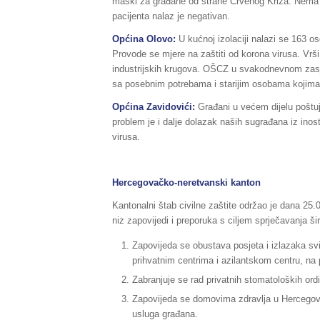
maski za građane od strane Crvenog Križa. Nema za
pacijenta nalaz je negativan.
Općina Olovo:
U kućnoj izolaciji nalazi se 163 
Provode se mjere na zaštiti od korona virusa. Vrš
industrijskih krugova. OŠCZ u svakodnevnom zasjed
sa posebnim potrebama i starijim osobama kojima
Općina Zavidovići:
Građani u većem dijelu poštu
problem je i dalje dolazak naših sugrađana iz ino
virusa.
Hercegovačko-neretvanski kanton
Kantonalni štab civilne zaštite održao je dana 25.
niz zapovijedi i preporuka s ciljem sprječavanja 
Zapovijeda se obustava posjeta i izlazaka sv
prihvatnim centrima i azilantskom centru, n
Zabranjuje se rad privatnih stomatoloških ordin
Zapovijeda se domovima zdravlja u Hercegova
usluga građana.