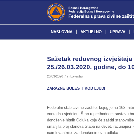
NASLOVNA
AKTUELNO
UPRAVA
Sažetak redovnog izvještaja 
25./26.03.2020. godine, do 10
/
26/03/2020
in
Izvještaji
ZARAZNE BOLESTI KOD LJUDI
Federalni štab civilne zaštite, kojeg je na 162. hi
vanrednu sjednicu. Štab u prethodnom sastavu broj
donošenje hitnih Odluka koje će zaštiti stanovniš
smanjila broj članova Štaba na devet, računajući d
najrelevantnije za donošenje ovih odluka.