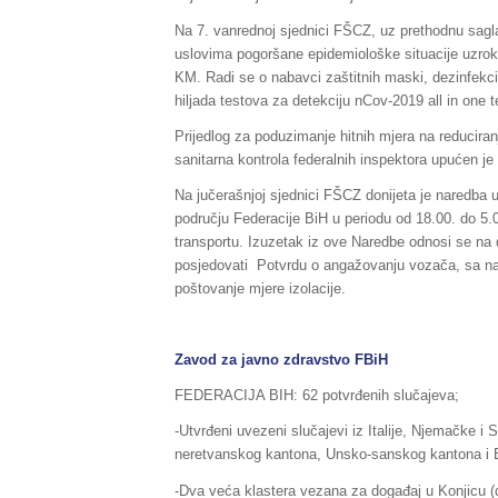
Na 7. vanrednoj sjednici FŠCZ, uz prethodnu sagla
uslovima pogoršane epidemiološke situacije uzro
KM. Radi se o nabavci zaštitnih maski, dezinfekcio
hiljada testova za detekciju nCov-2019 all in one t
Prijedlog za poduzimanje hitnih mjera na reduciran
sanitarna kontrola federalnih inspektora upućen j
Na jučerašnjoj sjednici FŠCZ donijeta je naredba 
području Federacije BiH u periodu od 18.00. do 5.
transportu. Izuzetak iz ove Naredbe odnosi se na d
posjedovati Potvrdu o angažovanju vozača, sa 
poštovanje mjere izolacije.
Zavod za javno zdravstvo FBiH
FEDERACIJA BIH: 62 potvrđenih slučajeva;
-Utvrđeni uvezeni slučajevi iz Italije, Njemačke i 
neretvanskog kantona, Unsko-sanskog kantona i 
-Dva veća klastera vezana za događaj u Konjicu (d